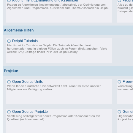
Algorithmen, Optimierung und Assembler
Progr
Fragen zu Algorithmen (implementierte / abstrakte), der Optimierung von
Alles zu d
Algorithmen und Programmen, außerdem zum Thema Assembler in Delphi.
braucht (De
Setuperstel
13.241 Beiträge, zuletzt: Mo 17.11.25 03:06
Allgemeine Hilfen
Delphi Tutorials
Hier findet ihr Tutorials zu Delphi. Die Tutorials könnt ihr direkt
herunterladen und in einigen Fällen auch im Forum direkt ansehen. Viele
weitere FAQ-Beiträge findet Ihr in der
Delphi-Library
!
1.706 Beiträge, zuletzt: Mo 11.09.17 07:44
Projekte
Open Source Units
Freew
Wenn Ihr eine nützliche Unit entwickelt habt, könnt Ihr diese unseren
Vorstellun
Mitgliedern zur Verfügung stellen.
kommerziell
2.288 Beiträge, zuletzt: So 26.04.26 10:14
Open Source Projekte
Gemei
Vorstellung selbstgeschriebener Programme oder Komponenten mit
Organisati
Quelltext (nichtkommerziell).
Projekt has
9.083 Beiträge, zuletzt: Di 22.04.25 17:06