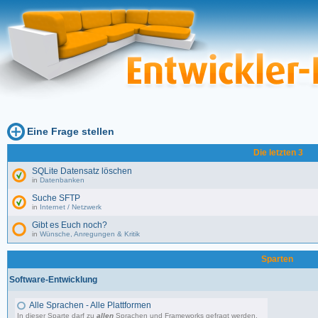
Eine Frage stellen
Die letzten 3
SQLite Datensatz löschen
in
Datenbanken
Suche SFTP
in
Internet / Netzwerk
Gibt es Euch noch?
in
Wünsche, Anregungen & Kritik
Sparten
Software-Entwicklung
Alle Sprachen - Alle Plattformen
In dieser Sparte darf zu
allen
Sprachen und Frameworks gefragt werden.