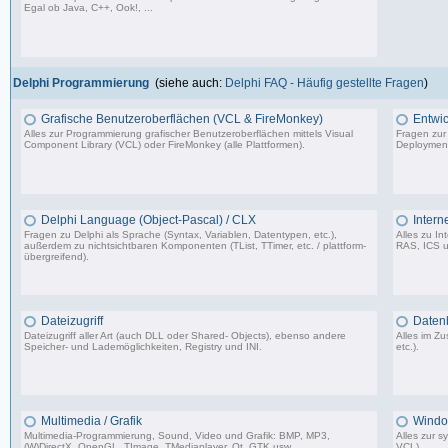
Egal ob Java, C++, Ook!, ...
967 Beiträge, zuletzt: Sa 11.04.26 15:57
Delphi Programmierung
(siehe auch:
Delphi FAQ - Häufig gestellte Fragen
)
Grafische Benutzeroberflächen (VCL & FireMonkey)
Entwic
Alles zur Programmierung grafischer Benutzeroberflächen mittels Visual
Fragen zur
Component Library (VCL) oder FireMonkey (alle Plattformen).
Deployment
85.478 Beiträge, zuletzt: Mo 17.11.25 18:59
Delphi Language (Object-Pascal) / CLX
Intern
Fragen zu Delphi als Sprache (Syntax, Variablen, Datentypen, etc.),
Alles zu I
außerdem zu nichtsichtbaren Komponenten (TList, TTimer, etc. / plattform-
RAS, ICS u
übergreifend).
64.473 Beiträge, zuletzt: Do 26.03.26 11:10
Dateizugriff
Daten
Dateizugriff aller Art (auch DLL oder Shared- Objects), ebenso andere
Alles im 
Speicher- und Lademöglichkeiten, Registry und INI.
etc.).
36.414 Beiträge, zuletzt: Do 04.12.25 12:40
Multimedia / Grafik
Windo
Multimedia-Programmierung, Sound, Video und Grafik: BMP, MP3,
Alles zur 
(W)DirectX, OpenGL, TImage, TMediaplayer, Qt, GTK usw.
VCL).