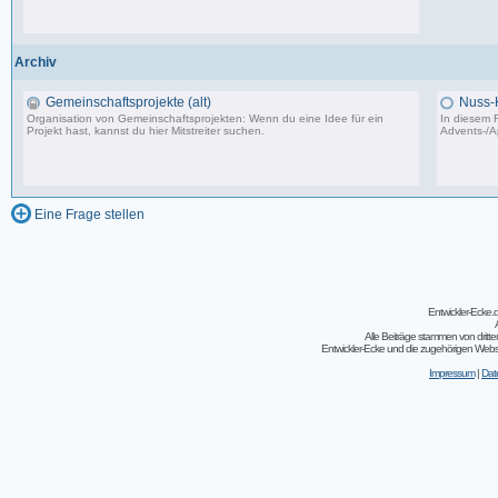
502 Beiträge, zuletzt: Do 04.05.23 10:43
Archiv
Gemeinschaftsprojekte (alt)
Nuss-
Organisation von Gemeinschaftsprojekten: Wenn du eine Idee für ein
In diesem F
Projekt hast, kannst du hier Mitstreiter suchen.
Advents-/A
243 Beiträge, zuletzt: So 07.08.11 02:30
Eine Frage stellen
Entwickler-Ecke
Alle Beiträge stammen von dritt
Entwickler-Ecke und die zugehörigen Webseit
Impressum
|
Dat