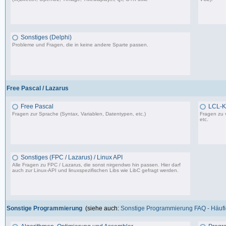
37.356 Beiträge, zuletzt: Do 10.04.25 18:55
Sonstiges (Delphi)
Probleme und Fragen, die in keine andere Sparte passen.
85.181 Beiträge, zuletzt: Fr 12.09.25 09:09
Free Pascal / Lazarus
Free Pascal
LCL-K
Fragen zur Sprache (Syntax, Variablen, Datentypen, etc.)
Fragen zu 
etc.
132 Beiträge, zuletzt: Sa 15.07.23 12:49
Sonstiges (FPC / Lazarus) / Linux API
Alle Fragen zu FPC / Lazarus, die sonst nirgendwo hin passen. Hier darf
auch zur Linux-API und linuxspezifischen Libs wie LibC gefragt werden.
587 Beiträge, zuletzt: So 05.01.25 12:18
Sonstige Programmierung
(siehe auch:
Sonstige Programmierung FAQ - Häufig