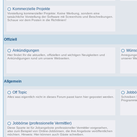
Kommerzielle Projekte
Vorstellung kommerzieller Projekte: Keine Werbung, sondern eine
tatsächliche Vorstellung der Software mit Screenhots und Beschreibungen.
Schaue vor dem Posten in die Richtlinien!
198 Beiträge, zuletzt: Do 18.06.20 11:31
Offiziell
Ankündigungen
Wünsc
Hier findet Ihr die aktuellen, offiziellen und wichtigen Neuigkeiten und
Anregungen
Ankündigungen rund um unsere Webseiten.
unserer We
8.553 Beiträge, zuletzt: Di 20.08.19 17:27
Allgemein
Off Topic
Jobbö
Alles was eigentlich nicht in dieses Forum passt kann hier gepostet werden.
Schreiben S
Programmie
87.549 Beiträge, zuletzt: Do 18.12.25 19:15
Jobbörse (professionelle Vermittler)
Diese Sparte ist für Jobangebote professioneller Vermittler vorgesehen,
also zum Beispiel von Online-Jobbörsen, die ihre Angebote veröffentlichen
möchten. Hinweis: Hier können auch Gäste schreiben.