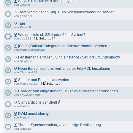
Service.Execute wird nicht ausgeführt
von
Jakane
Tastenkombination Strg+C an Konsolenanwendung senden
von
galagher
Tapi
von
Peter18
Wie ermitteln ob 32bit oder 64bit System?
von
del1312
[
Seite:
1
,
2
]
[Gelöst]Outlook Kategorien auflisten/verändern/löschen
von
MartelKombatADH
Fensterhandle finden / SingleInstance / SetForeGroundWindow
von
Singlepin
Neue Berechtigung zu vorhandener File-ACL hinzufügen
von
Christian213
Sender und Ereignis auswerten
von
Mathematiker
[
Seite:
1
,
2
]
ComPort von eingesteckten USB Seriall Adapter herausfinden
von
daywalker0086
Standardicons der Shell
von
Martok
DWM neustarten
von
Martok
Thread-Synchronisation, zuverlässige Realisierung
von
GuaAck