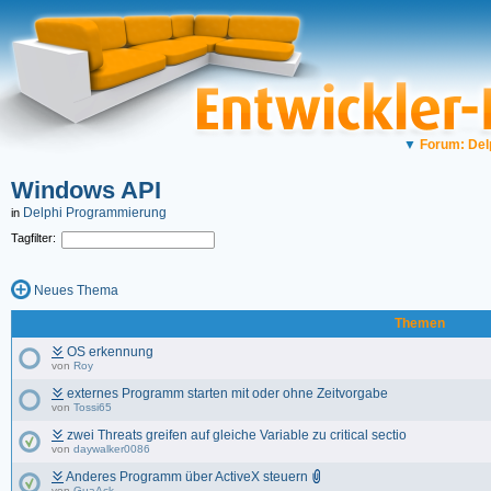
▼
Forum: Del
Windows API
Delphi Programmierung
in
Tagfilter:
Neues Thema
Themen
OS erkennung
von
Roy
externes Programm starten mit oder ohne Zeitvorgabe
von
Tossi65
zwei Threats greifen auf gleiche Variable zu critical sectio
von
daywalker0086
Anderes Programm über ActiveX steuern
von
GuaAck