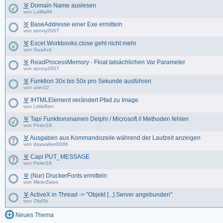
Domain Name auslesen
von
LuMa86
BaseAddresse einer Exe ermitteln
von
sonny2007
Excel.Workbooks.close geht nicht mehr
von
GuaAck
ReadProcessMemory - Float tatsächlichen Var Parameter
von
sonny2007
Funktion 30x bis 50x pro Sekunde ausführen
von
user32
IHTMLElement verändert Pfad zu Image
von
LittleBen
Tapi Funktionsnamen Delphi / Microsoft // Methoden fehlen
von
Peter18
Ausgaben aus Kommandozeile während der Laufzeit anzeigen
von
daywalker0086
Capi PUT_MESSAGE
von
Peter18
(Nur) DruckerFonts ermitteln
von
MeierZwoo
ActiveX in Thread -> "Objekt [...] Server angebunden"
von
OlafSt
Neues Thema