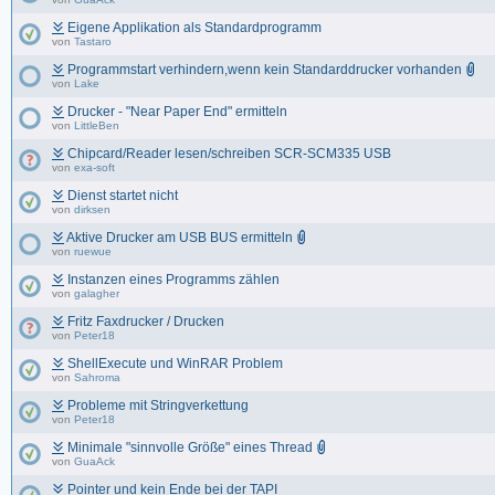
Eigene Applikation als Standardprogramm
von
Tastaro
Programmstart verhindern,wenn kein Standarddrucker vorhanden
von
Lake
Drucker - "Near Paper End" ermitteln
von
LittleBen
Chipcard/Reader lesen/schreiben SCR-SCM335 USB
von
exa-soft
Dienst startet nicht
von
dirksen
Aktive Drucker am USB BUS ermitteln
von
ruewue
Instanzen eines Programms zählen
von
galagher
Fritz Faxdrucker / Drucken
von
Peter18
ShellExecute und WinRAR Problem
von
Sahroma
Probleme mit Stringverkettung
von
Peter18
Minimale "sinnvolle Größe" eines Thread
von
GuaAck
Pointer und kein Ende bei der TAPI