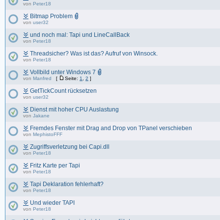
von
Peter18
Bitmap Problem
von
user32
und noch mal: Tapi und LineCallBack
von
Peter18
Threadsicher? Was ist das? Aufruf von Winsock.
von
Peter18
Vollbild unter Windows 7
von
Manfred
[
Seite:
1
,
2
]
GetTickCount rücksetzen
von
user32
Dienst mit hoher CPU Auslastung
von
Jakane
Fremdes Fenster mit Drag and Drop von TPanel verschieben
von
MephistoFFF
Zugriffsverletzung bei Capi.dll
von
Peter18
Fritz Karte per Tapi
von
Peter18
Tapi Deklaration fehlerhaft?
von
Peter18
Und wieder TAPI
von
Peter18