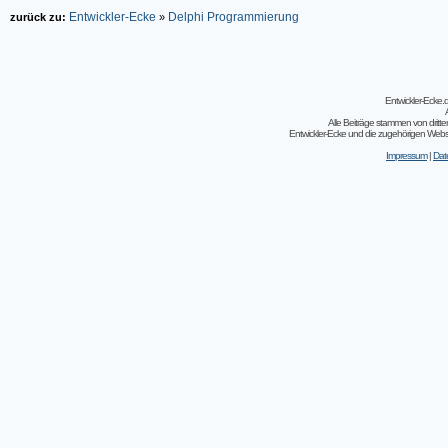
Entwickler-Ecke
Delphi Programmierung
zurück zu:
»
Entwickler-Ecke
Alle Beiträge stammen von dritt
Entwickler-Ecke und die zugehörigen Webseit
Impressum
|
Dat