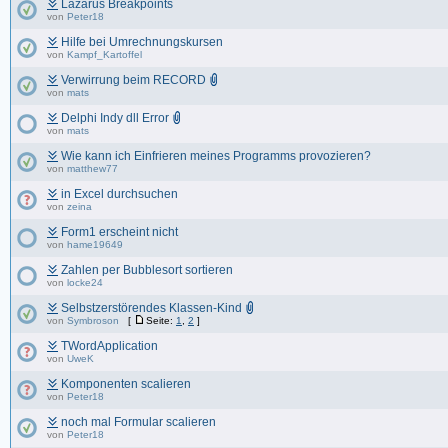
Lazarus Breakpoints
von
Peter18
Hilfe bei Umrechnungskursen
von
Kampf_Kartoffel
Verwirrung beim RECORD
von
mats
Delphi Indy dll Error
von
mats
Wie kann ich Einfrieren meines Programms provozieren?
von
matthew77
in Excel durchsuchen
von
zeina
Form1 erscheint nicht
von
hame19649
Zahlen per Bubblesort sortieren
von
locke24
Selbstzerstörendes Klassen-Kind
von
Symbroson
[
Seite:
1
,
2
]
TWordApplication
von
UweK
Komponenten scalieren
von
Peter18
noch mal Formular scalieren
von
Peter18