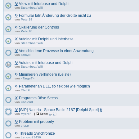
View mit Interbase und Delphi
von
Steamboat Willi
Formular läßt Änderung der Größe nicht zu
von
Peter18
Skalierung der Controls
von
Peter18
Autoinc mit Delphi und Interbase
von
Steamboat Willi
Verschiedene Prozesse in einer Anwendung
von
TomyN
Autoinc mit Interbase und Delphi
von
Steamboat Willi
Minimieren verhindern (Leiste)
von
<TargeT>
Parameter an DLL, so flexibel wie möglich
von
OlafSt
Programm Böse Sechs
von
Coolend
[WIP] Natoria - Space Battle 2187 [Delphi Spiel]
von
MydroF
[
Seite:
1
,
2
]
Problem mit property
von
drstar
Threads Synchronize
von
Lenovo23456