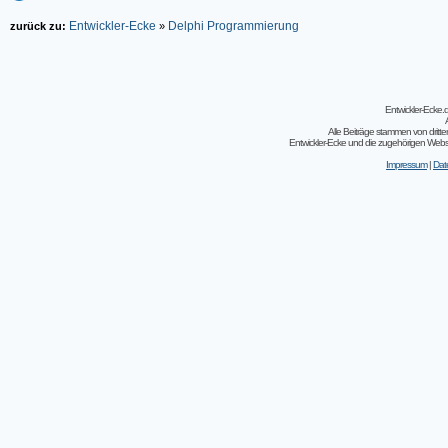
Entwickler-Ecke
Delphi Programmierung
zurück zu:
»
Entwickler-Ecke
Alle Beiträge stammen von dritt
Entwickler-Ecke und die zugehörigen Webseit
Impressum
|
Dat