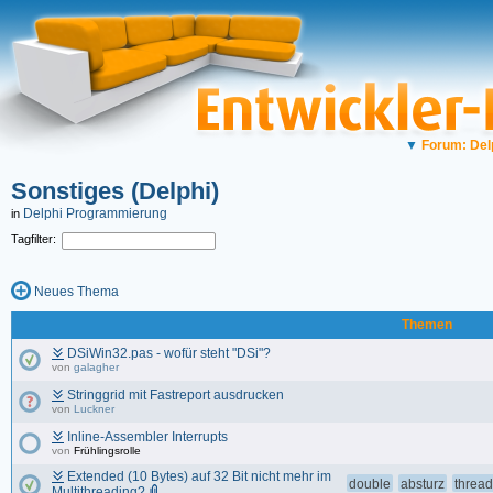
▼
Forum: Del
Sonstiges (Delphi)
Delphi Programmierung
in
Tagfilter:
Neues Thema
Themen
DSiWin32.pas - wofür steht "DSi"?
von
galagher
Stringgrid mit Fastreport ausdrucken
von
Luckner
Inline-Assembler Interrupts
von
Frühlingsrolle
Extended (10 Bytes) auf 32 Bit nicht mehr im
double
absturz
thread
Multithreading?