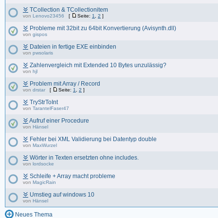
TCollection & TCollectionitem
von
Lenovo23456
[
Seite:
1
,
2
]
Probleme mit 32bit zu 64bit Konvertierung (Avisynth.dll)
von
gispos
Dateien in fertige EXE einbinden
von
pwsolaris
Zahlenvergleich mit Extended 10 Bytes unzulässig?
von
hjl
Problem mit Array / Record
von
drstar
[
Seite:
1
,
2
]
TryStrToInt
von
TarantelFaser47
Aufruf einer Procedure
von
Hänsel
Fehler bei XML Validierung bei Datentyp double
von
MaxWurzel
Wörter in Texten ersetzten ohne includes.
von
lordsocke
Schleife + Array macht probleme
von
MagicRain
Umstieg auf windows 10
von
Hänsel
Neues Thema