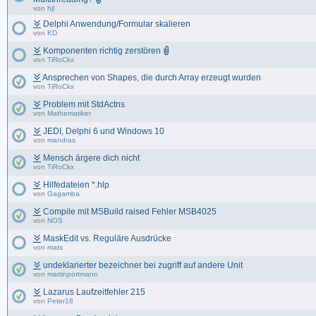
von
hjl
Delphi Anwendung/Formular skalieren
von
KD
Komponenten richtig zerstören
von
TiRoCkx
Ansprechen von Shapes, die durch Array erzeugt wurden
von
TiRoCkx
Problem mit StdActns
von
Mathematiker
JEDI, Delphi 6 und Windows 10
von
mandras
Mensch ärgere dich nicht
von
TiRoCkx
Hilfedateien *.hlp
von
Gagamba
Compile mit MSBuild raised Fehler MSB4025
von
NOS
MaskEdit vs. Reguläre Ausdrücke
von
mats
undeklarierter bezeichner bei zugriff auf andere Unit
von
martinportmann
Lazarus Laufzeitfehler 215
von
Peter18