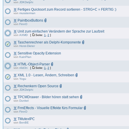
von
JDKDelphi
Fertiges Quicksort zum Record sortieren - STRG+C = FERTIG :)
von
mussterman
PaintboxButtons
von
FinnO
Unit zum einfachen Verändern der Sprache zur Laufzeit
von
AXMD
[
Seite:
1
,
2
]
Taschenrechner als Delphi-Komponente
von
Horst-Dieter
Sensitive Opacity Extension
von
KainPlan
HTML-Object-Parser
von
r4id3n
[
Seite:
1
,
2
]
XML 1.0 - Lesen, Ändern, Schreiben
von
Yogu
Rechenkern Open Source
von
JDKDelphi
TPCMDrawer - Bilder hören statt sehen
von
Dunkel
FrmEffects - Visuelle Effekte fürs Formular
von
FinnO
TMutexIPC
von
BenBE