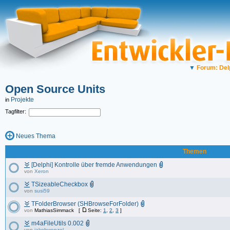
▼
Forum: Del
Open Source Units
Projekte
in
Tagfilter:
Neues Thema
Themen
[Delphi] Kontrolle über fremde Anwendungen
von
Xeron
TSizeableCheckbox
von
susi59
TFolderBrowser (SHBrowseForFolder)
von
MathiasSimmack
[
Seite:
1
,
2
,
3
]
m4aFileUtils 0.002
von
jakobwenzel