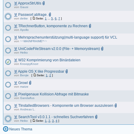
ApproxStrUtils
von
Gausi
Passwort abfrage.
von
detke
[
Seite:
1
...
5
,
6
,
7
]
TRechnerButton, komponente zu Rechnen
von
Apollo
Mehrsprachenunterstützung(multi-language support) für VCL
von
~~MAINFRAIME²~~
UniCodeFileStream v2.0.0 (File- + Memorystream)
von
Heiko
W32 Komprimierung von Binärdateien
von
KnoopyKnorr
Apple OS X like Progressbar
von
Benjie
[
Seite:
1
,
2
]
Growl
von
matze
Pixelgenaue Kollision Abfrage mit Bitmaske
von
Gandalfus
TInstalledBrowsers - Komponente um Browser auszulesen
von
Andreas L.
SearchTool v3.0.1.1 - schnelles Suchverfahren
von
Heiko
[
Seite:
1
,
2
,
3
,
4
]
Neues Thema