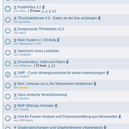
FastIniFiles 3.2
von
Silas
[
Seite:
1
,
2
,
3
,
4
]
TExeDataStream 0.5 - Daten an die Exe anhängen
von
jaenicke
Komponente TPrinterInfo v2.0
von
bis11
Mein System v.1.00 Beta
von
Mitmischer 1703
Speichern eines ListViews
von
ChriDDel
Enumerators, Yield und Fibers
von
delfiphan
[
Seite:
1
,
2
]
XMP - Coole Hintergrundmusik für deine Anwendungen!
von
SAiBOT
MAC-Adresse von LAN-Teilnehmern bestimmen
von
Narses
Ganz einfache Verschlüsselung
von
blaskito
BMP (Bitmap) Animator
von
Tropby
Unit für Fourier-Analyse und Polynomermttlung aus Messwerten
von
JDKDelphi
Gradengleichungen und Graphentheorie (Algebratool)