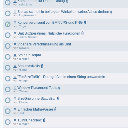
Komponente für Datum-Dialog
von
ssb-blume
Bitmap schnell in belibigem Winkel um seine Achse drehen
von
Logikmensch
Konvertierunsunit von BMP, JPG und PNG
von
Yogu
Unit BitOperations: Nützliche Funktionen
von
Jakob Schöttl
Vigenere Verschlüsselung als Unit
von
Maweki
StrTr für Delphi
von
n-regen
ShoutcastUtils
von
Gausi
"FileSizeToStr" - Dateigrößen in einen String umwandeln
von
n-regen
Window-Placement-Tools
von
Tilman
SizeGrip ohne StatusBar
von
Flocke
Einfacher MatheParser
von
Jerk
TLinkCheckbox
von
n-regen