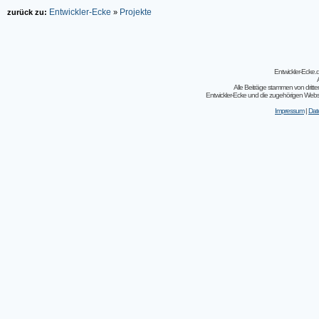
Entwickler-Ecke
Projekte
zurück zu:
»
Entwickler-Ecke
Alle Beiträge stammen von dritt
Entwickler-Ecke und die zugehörigen Webseit
Impressum
|
Dat