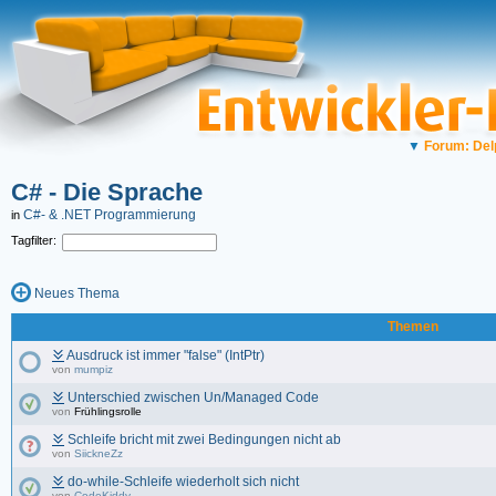
▼
Forum: Del
C# - Die Sprache
C#- & .NET Programmierung
in
Tagfilter:
Neues Thema
Themen
Ausdruck ist immer "false" (IntPtr)
von
mumpiz
Unterschied zwischen Un/Managed Code
von
Frühlingsrolle
Schleife bricht mit zwei Bedingungen nicht ab
von
SiickneZz
do-while-Schleife wiederholt sich nicht
von
CodeKiddy