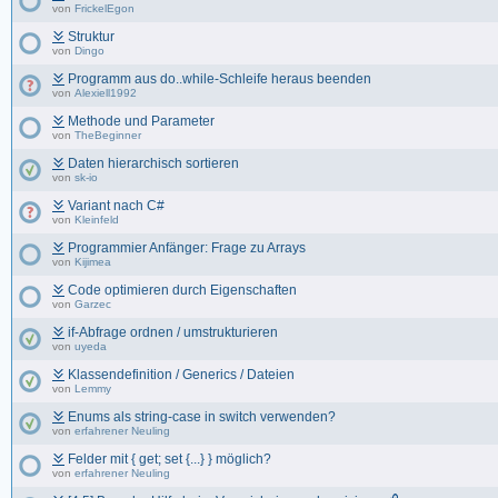
von
FrickelEgon
Struktur
von
Dingo
Programm aus do..while-Schleife heraus beenden
von
Alexiell1992
Methode und Parameter
von
TheBeginner
Daten hierarchisch sortieren
von
sk-io
Variant nach C#
von
Kleinfeld
Programmier Anfänger: Frage zu Arrays
von
Kijimea
Code optimieren durch Eigenschaften
von
Garzec
if-Abfrage ordnen / umstrukturieren
von
uyeda
Klassendefinition / Generics / Dateien
von
Lemmy
Enums als string-case in switch verwenden?
von
erfahrener Neuling
Felder mit { get; set {...} } möglich?
von
erfahrener Neuling