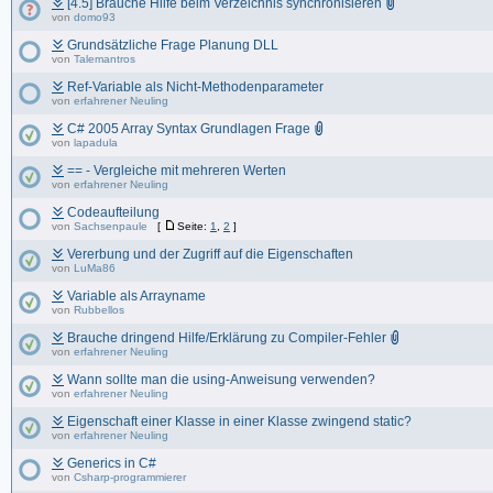
[4.5] Brauche Hilfe beim Verzeichnis synchronisieren
von
domo93
Grundsätzliche Frage Planung DLL
von
Talemantros
Ref-Variable als Nicht-Methodenparameter
von
erfahrener Neuling
C# 2005 Array Syntax Grundlagen Frage
von
lapadula
== - Vergleiche mit mehreren Werten
von
erfahrener Neuling
Codeaufteilung
von
Sachsenpaule
[
Seite:
1
,
2
]
Vererbung und der Zugriff auf die Eigenschaften
von
LuMa86
Variable als Arrayname
von
Rubbellos
Brauche dringend Hilfe/Erklärung zu Compiler-Fehler
von
erfahrener Neuling
Wann sollte man die using-Anweisung verwenden?
von
erfahrener Neuling
Eigenschaft einer Klasse in einer Klasse zwingend static?
von
erfahrener Neuling
Generics in C#
von
Csharp-programmierer