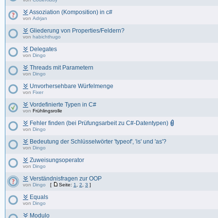
Assoziation (Komposition) in c#
von
Adrjan
Gliederung von Properties/Feldern?
von
habichthugo
Delegates
von
Dingo
Threads mit Parametern
von
Dingo
Unvorhersehbare Würfelmenge
von
Fixer
Vordefinierte Typen in C#
von
Frühlingsrolle
Fehler finden (bei Prüfungsarbeit zu C#-Datentypen)
von
Dingo
Bedeutung der Schlüsselwörter 'typeof', 'is' und 'as'?
von
Dingo
Zuweisungsoperator
von
Dingo
Verständnisfragen zur OOP
von
Dingo
[
Seite:
1
,
2
,
3
]
Equals
von
Dingo
Modulo