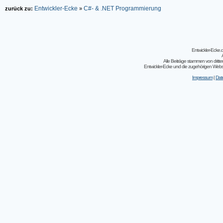
Entwickler-Ecke
C#- & .NET Programmierung
zurück zu:
»
Entwickler-Ecke
Alle Beiträge stammen von dritt
Entwickler-Ecke und die zugehörigen Webseit
Impressum
|
Dat