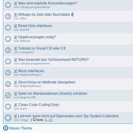
Was sind explizite Konvertierungen?
von
Csharp-programmierer
Abfrage ob Zahl oder Buchstabe
von
J0ke
Read-Only interfaces
von
danielf
Objekt erzeugen notig?
von
DrHoas
Tutorial zu Visual C# oder C#
von
crazyyzarc
Was bedeutet das Schlüsselwort RETURN?
von
Csharp-programmierer
Wozu Interfaces
von
RalphHoffmann
Struct Array an Methode übergeben
von
RalphHoffmann
Spiel vor Manipulationen (Hacks) schützen
von
beginner98
Clean Code Coding Dojo
von
toom
List<int> kann nicht auf Operanden vom Typ System.Collection
von
mmgg
[
Seite:
1
,
2
]
Neues Thema