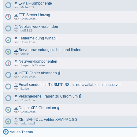
E-Mail-Komponente
von
Micha339
FTP Server Umzug
von
ChrisCross
Netzlaufwerk verbinden
von
del1312
Fehlermeldung Winapi
von
ChrisCross
Serveranwendung suchen und finden
von
OlafSt
Netzwerkkomponenten
von
IhopeonlyReader
IdFTP Fehler abfangen
von
ChrisCross
Email senden mit TIdSMTP:SSL is not available on this server
von
jjturbo
Verschiedene Fragen zu Chromium
von
ChrisCross
Delphi XE3 Chromium
von
ChrisCross
XE: ISAPI-DLL Fehler XAMPP 1.8.3
von
LokutusvB
Neues Thema