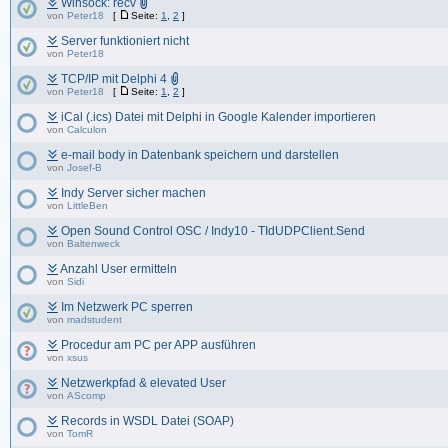
Winsock: recv
von
Peter18
[
Seite:
1
,
2
]
Server funktioniert nicht
von
Peter18
TCP/IP mit Delphi 4
von
Peter18
[
Seite:
1
,
2
]
iCal (.ics) Datei mit Delphi in Google Kalender importieren
von
Calculon
e-mail body in Datenbank speichern und darstellen
von
Josef-B
Indy Server sicher machen
von
LittleBen
Open Sound Control OSC / Indy10 - TIdUDPClient.Send
von
Baltenweck
Anzahl User ermitteln
von
Sidi
Im Netzwerk PC sperren
von
madstudent
Procedur am PC per APP ausführen
von
xsus
Netzwerkpfad & elevated User
von
AScomp
Records in WSDL Datei (SOAP)
von
TomR