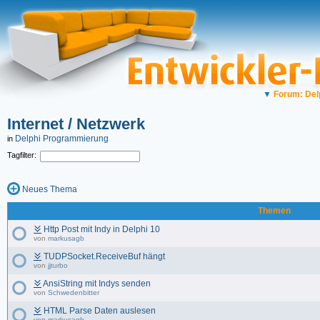
▼
Forum: Del
Internet / Netzwerk
Delphi Programmierung
in
Tagfilter:
Neues Thema
Themen
Http Post mit Indy in Delphi 10
von
markusagb
TUDPSocket.ReceiveBuf hängt
von
jjturbo
AnsiString mit Indys senden
von
Schwedenbitter
HTML Parse Daten auslesen
von
markusagb