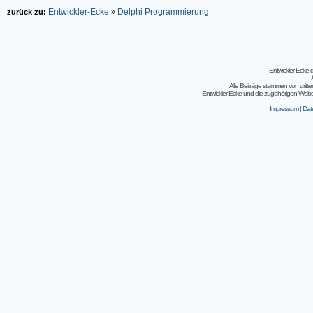
Entwickler-Ecke
Delphi Programmierung
zurück zu:
»
Entwickler-Ecke
Alle Beiträge stammen von dritt
Entwickler-Ecke und die zugehörigen Webseit
Impressum
|
Dat