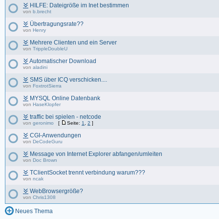
HILFE: Dateigröße im Inet bestimmen
von
b.brecht
Übertragungsrate??
von
Henry
Mehrere Clienten und ein Server
von
TrippleDoubleU
Automatischer Download
von
aladini
SMS über ICQ verschicken....
von
FoxtrotSierra
MYSQL Online Datenbank
von
HaseKlopfer
traffic bei spielen - netcode
von
geronimo
[
Seite:
1
,
2
]
CGI-Anwendungen
von
DeCodeGuru
Message von Internet Explorer abfangen/umleiten
von
Doc Brown
TClientSocket trennt verbindung warum???
von
ncak
WebBrowsergröße?
von
Chris1308
Neues Thema