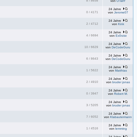
8
/
8658
von
O'rallY
24 Jahre
0
/
4171
von
Jerome07
24 Jahre
2
/
4712
von
Kink
24 Jahre
4
/
6694
von
Ex0rzist
24 Jahre
10
/
6629
von
DeCodeGuru
24 Jahre
6
/
8643
von
DeCodeGuru
24 Jahre
1
/
5622
von
Matthias
24 Jahre
2
/
4910
von
bruder jonas
24 Jahre
0
/
3947
von
Robert M.
24 Jahre
3
/
5205
von
bruder jonas
24 Jahre
7
/
6052
von
Klabautermann
24 Jahre
1
/
4516
von
lemming
24 Jahre