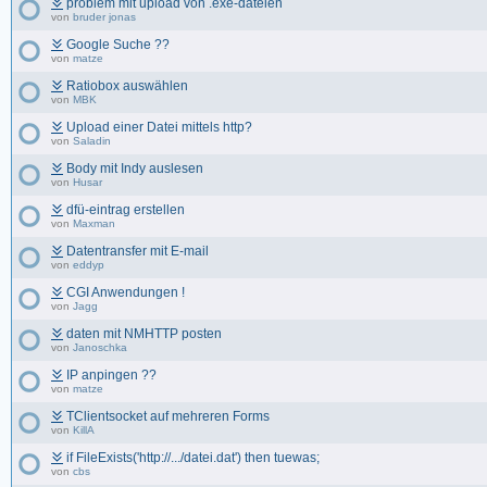
problem mit upload von .exe-dateien
von
bruder jonas
Google Suche ??
von
matze
Ratiobox auswählen
von
MBK
Upload einer Datei mittels http?
von
Saladin
Body mit Indy auslesen
von
Husar
dfü-eintrag erstellen
von
Maxman
Datentransfer mit E-mail
von
eddyp
CGI Anwendungen !
von
Jagg
daten mit NMHTTP posten
von
Janoschka
IP anpingen ??
von
matze
TClientsocket auf mehreren Forms
von
KillA
if FileExists('http://.../datei.dat') then tuewas;
von
cbs