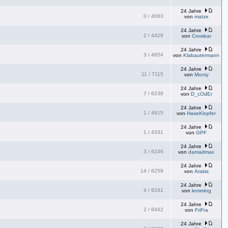
24 Jahre
0
/
4063
von
matze
24 Jahre
2
/
4428
von
Crowbar
24 Jahre
3
/
4854
von
Klabautermann
24 Jahre
11
/
7115
von
Monty
24 Jahre
7
/
6238
von
D_cOdEr
24 Jahre
1
/
4815
von
HaseKlopfer
24 Jahre
1
/
4331
von
GPF
24 Jahre
3
/
6246
von
damadmax
24 Jahre
14
/
8259
von
Arakis
24 Jahre
4
/
6241
von
lemming
24 Jahre
2
/
6442
von
FriFra
24 Jahre