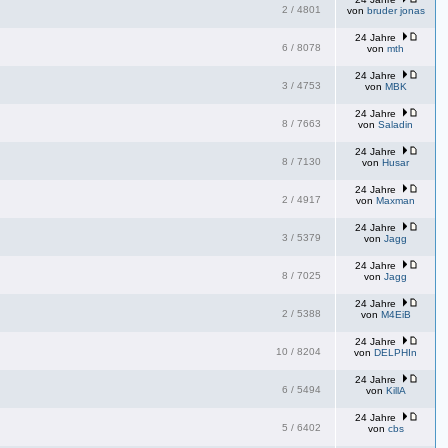
2
/
4801
von
bruder jonas
24 Jahre
6
/
8078
von
mth
24 Jahre
3
/
4753
von
MBK
24 Jahre
8
/
7663
von
Saladin
24 Jahre
8
/
7130
von
Husar
24 Jahre
2
/
4917
von
Maxman
24 Jahre
3
/
5379
von
Jagg
24 Jahre
8
/
7025
von
Jagg
24 Jahre
2
/
5388
von
M4EiB
24 Jahre
10
/
8204
von
DELPHIn
24 Jahre
6
/
5494
von
KillA
24 Jahre
5
/
6402
von
cbs