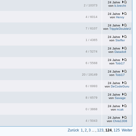
24 Jahre
2
/
10373
von
b.brecht
24 Jahre
4
/
6014
von
Henry
24 Jahre
7
/
6107
von
TrippleDoubleU
24 Jahre
1
/
4365
von
Steffer
24 Jahre
4
/
5274
von
Datadoll
24 Jahre
6
/
5568
von
Tobi17
24 Jahre
20
/
19149
von
Tobi17
24 Jahre
6
/
6993
von
DeCodeGuru
24 Jahre
8
/
6579
von
Savage
24 Jahre
0
/
3868
von
ncak
24 Jahre
4
/
5043
von
Chris1308
Zurück
1
,
2
,
3
... ,
123
,
124
,
125
Weiter