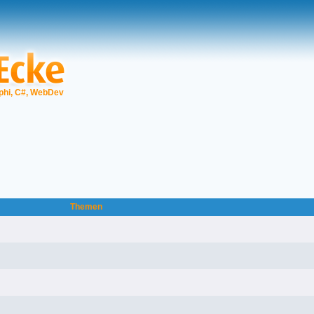
phi, C#, WebDev
Themen