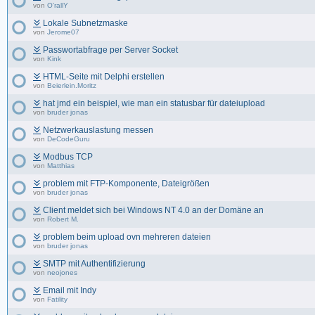
von
O'rallY
Lokale Subnetzmaske
von
Jerome07
Passwortabfrage per Server Socket
von
Kink
HTML-Seite mit Delphi erstellen
von
Beierlein.Moritz
hat jmd ein beispiel, wie man ein statusbar für dateiupload
von
bruder jonas
Netzwerkauslastung messen
von
DeCodeGuru
Modbus TCP
von
Matthias
problem mit FTP-Komponente, Dateigrößen
von
bruder jonas
Client meldet sich bei Windows NT 4.0 an der Domäne an
von
Robert M.
problem beim upload ovn mehreren dateien
von
bruder jonas
SMTP mit Authentifizierung
von
neojones
Email mit Indy
von
Fatility