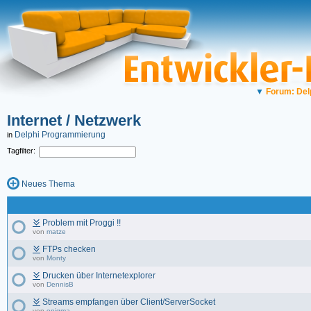
▼
Forum: Del
Internet / Netzwerk
Delphi Programmierung
in
Tagfilter:
Neues Thema
Problem mit Proggi !!
von
matze
FTPs checken
von
Monty
Drucken über Internetexplorer
von
DennisB
Streams empfangen über Client/ServerSocket
von
enigma