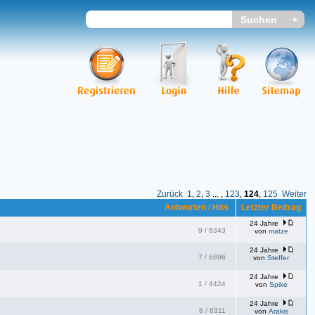
Zurück
1
,
2
,
3
... ,
123
,
124
,
125
Weiter
Antworten / Hits
Letzter Beitrag
24 Jahre
9
/
6343
von
matze
24 Jahre
7
/
6896
von
Steffer
24 Jahre
1
/
4424
von
Spike
24 Jahre
8
/
6311
von
Arakis