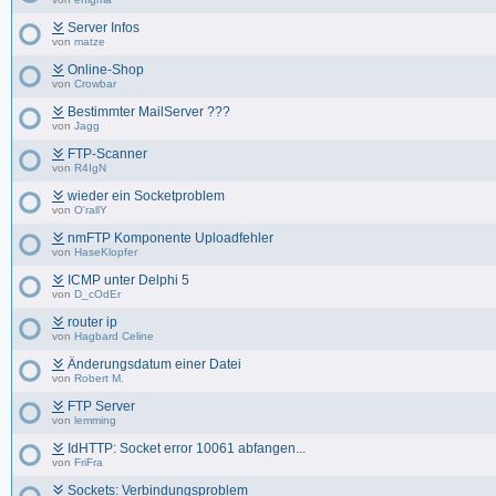
Server Infos
von
matze
Online-Shop
von
Crowbar
Bestimmter MailServer ???
von
Jagg
FTP-Scanner
von
R4IgN
wieder ein Socketproblem
von
O'rallY
nmFTP Komponente Uploadfehler
von
HaseKlopfer
ICMP unter Delphi 5
von
D_cOdEr
router ip
von
Hagbard Celine
Änderungsdatum einer Datei
von
Robert M.
FTP Server
von
lemming
IdHTTP: Socket error 10061 abfangen...
von
FriFra
Sockets: Verbindungsproblem