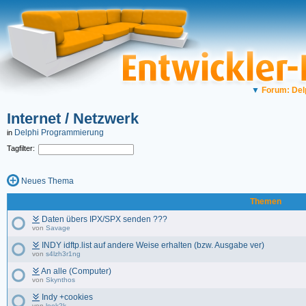
▼
Forum: Del
Internet / Netzwerk
Delphi Programmierung
in
Tagfilter:
Neues Thema
Themen
Daten übers IPX/SPX senden ???
von
Savage
INDY idftp.list auf andere Weise erhalten (bzw. Ausgabe ver)
von
s4lzh3r1ng
An alle (Computer)
von
Skynthos
Indy +cookies
von
look2k