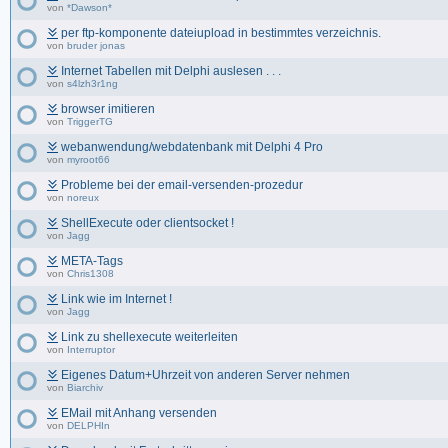
von
*Dawson*
per ftp-komponente dateiupload in bestimmtes verzeichnis.
von
bruder jonas
Internet Tabellen mit Delphi auslesen . . .
von
s4lzh3r1ng
browser imitieren
von
TriggerTG
webanwendung/webdatenbank mit Delphi 4 Pro
von
myroot66
Probleme bei der email-versenden-prozedur
von
noreux
ShellExecute oder clientsocket !
von
Jagg
META-Tags
von
Chris1308
Link wie im Internet !
von
Jagg
Link zu shellexecute weiterleiten
von
Interruptor
Eigenes Datum+Uhrzeit von anderen Server nehmen
von
Biarchiv
EMail mit Anhang versenden
von
DELPHIn