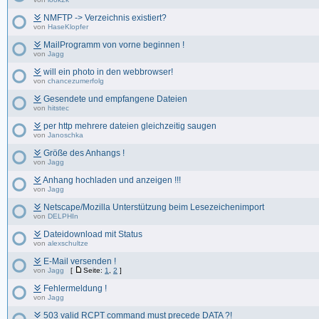
NMFTP -> Verzeichnis existiert?
von
HaseKlopfer
MailProgramm von vorne beginnen !
von
Jagg
will ein photo in den webbrowser!
von
chancezumerfolg
Gesendete und empfangene Dateien
von
hitstec
per http mehrere dateien gleichzeitig saugen
von
Janoschka
Größe des Anhangs !
von
Jagg
Anhang hochladen und anzeigen !!!
von
Jagg
Netscape/Mozilla Unterstützung beim Lesezeichenimport
von
DELPHIn
Dateidownload mit Status
von
alexschultze
E-Mail versenden !
von
Jagg
[
Seite:
1
,
2
]
Fehlermeldung !
von
Jagg
503 valid RCPT command must precede DATA ?!