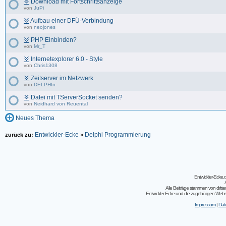
Download mit Fortschrittsanzeige
von
JuPi
Aufbau einer DFÜ-Verbindung
von
neojones
PHP Einbinden?
von
Mr_T
Internetexplorer 6.0 - Style
von
Chris1308
Zeitserver im Netzwerk
von
DELPHIn
Datei mit TServerSocket senden?
von
Neidhard von Reuental
Neues Thema
Entwickler-Ecke
Delphi Programmierung
zurück zu:
»
Entwickler-Ecke
Alle Beiträge stammen von dritt
Entwickler-Ecke und die zugehörigen Webseit
Impressum
|
Dat