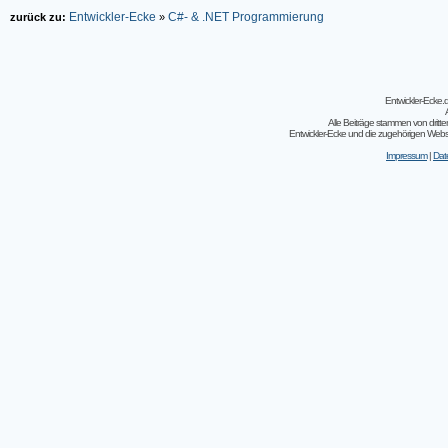
Entwickler-Ecke
C#- & .NET Programmierung
zurück zu:
»
Entwickler-Ecke
Alle Beiträge stammen von dritt
Entwickler-Ecke und die zugehörigen Webseit
Impressum
|
Dat