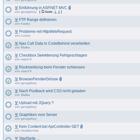
Einführung in ASP.NET MVC
von
georgeboy
[
Seite:
1
,
2
]
FTP Range definieren
von
Kasko
Probleme mit HttpWebRequest
von
Lucius
Ajax Call Data in CodeBehind verarbeiten
von
Maliko
Checkbox Selektierung Fehlgeschlagen
von
mats74
Rückmeldung beim Fenster schliessen
von
mats74
BrowserFensterGrösse
von
georgeboy
Nach Postback wird CSS nicht geladen
von
Maliko
Upload mit JQuery ?
von
georgeboy
Graphiken vom Server
von
georgeboy
Kein Content bei ApiController GET
von
doublecross
StartSeite ...