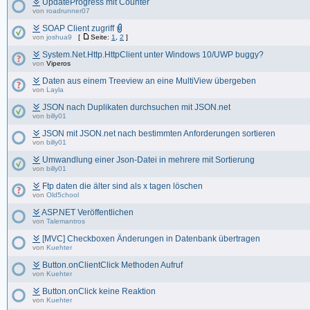
UpdateProgress mit Counter
von
roadrunner07
SOAP Client zugriff
von
joshua9
[
Seite:
1
,
2
]
System.Net.Http.HttpClient unter Windows 10/UWP buggy?
von
Viperos
Daten aus einem Treeview an eine MultiView übergeben
von
Layla
JSON nach Duplikaten durchsuchen mit JSON.net
von
billy01
JSON mit JSON.net nach bestimmten Anforderungen sortieren
von
billy01
Umwandlung einer Json-Datei in mehrere mit Sortierung
von
billy01
Ftp daten die älter sind als x tagen löschen
von
Old5chool
ASP.NET Veröffentlichen
von
Talemantros
[MVC] Checkboxen Änderungen in Datenbank übertragen
von
Kuehter
Button.onClientClick Methoden Aufruf
von
Kuehter
Button.onClick keine Reaktion
von
Kuehter