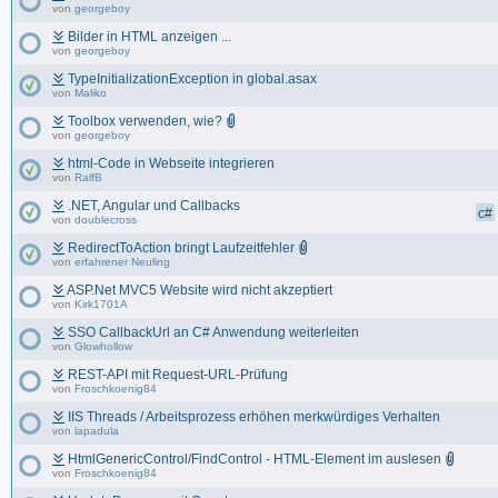
von
georgeboy
Bilder in HTML anzeigen ...
von
georgeboy
TypeInitializationException in global.asax
von
Maliko
Toolbox verwenden, wie?
von
georgeboy
html-Code in Webseite integrieren
von
RalfB
.NET, Angular und Callbacks
c#
von
doublecross
RedirectToAction bringt Laufzeitfehler
von
erfahrener Neuling
ASP.Net MVC5 Website wird nicht akzeptiert
von
Kirk1701A
SSO CallbackUrl an C# Anwendung weiterleiten
von
Glowhollow
REST-API mit Request-URL-Prüfung
von
Froschkoenig84
IIS Threads / Arbeitsprozess erhöhen merkwürdiges Verhalten
von
lapadula
HtmlGenericControl/FindControl - HTML-Element im auslesen
von
Froschkoenig84