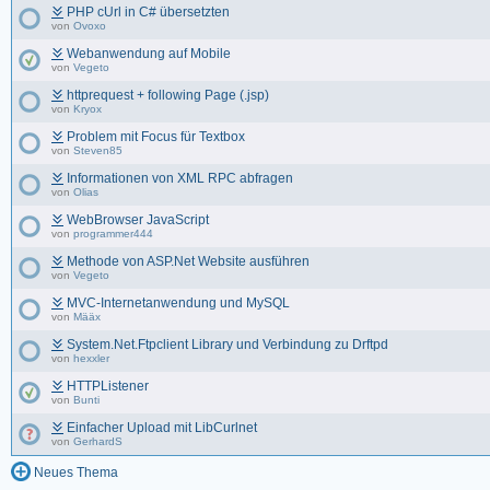
PHP cUrl in C# übersetzten
von
Ovoxo
Webanwendung auf Mobile
von
Vegeto
httprequest + following Page (.jsp)
von
Kryox
Problem mit Focus für Textbox
von
Steven85
Informationen von XML RPC abfragen
von
Olias
WebBrowser JavaScript
von
programmer444
Methode von ASP.Net Website ausführen
von
Vegeto
MVC-Internetanwendung und MySQL
von
Määx
System.Net.Ftpclient Library und Verbindung zu Drftpd
von
hexxler
HTTPListener
von
Bunti
Einfacher Upload mit LibCurlnet
von
GerhardS
Neues Thema