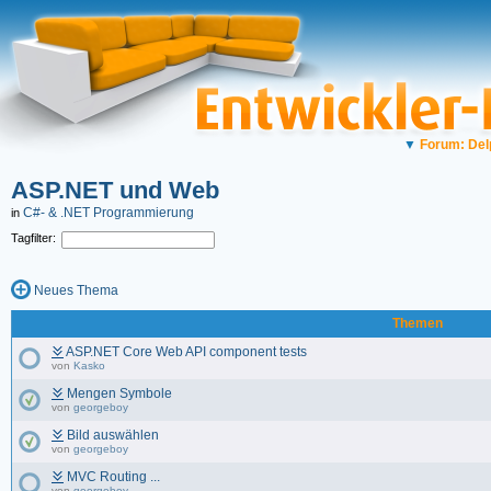
▼
Forum: Del
ASP.NET und Web
C#- & .NET Programmierung
in
Tagfilter:
Neues Thema
Themen
ASP.NET Core Web API component tests
von
Kasko
Mengen Symbole
von
georgeboy
Bild auswählen
von
georgeboy
MVC Routing ...
von
georgeboy