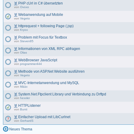
PHP cUrl in C# übersetzten
von
Ovoxo
Webanwendung auf Mobile
von
Vegeto
httprequest + following Page (.jsp)
von
Kryox
Problem mit Focus für Textbox
von
Steven85
Informationen von XML RPC abfragen
von
Olias
WebBrowser JavaScript
von
programmer444
Methode von ASP.Net Website ausführen
von
Vegeto
MVC-Internetanwendung und MySQL
von
Määx
System.Net.Ftpclient Library und Verbindung zu Drftpd
von
hexxler
HTTPListener
von
Bunti
Einfacher Upload mit LibCurlnet
von
GerhardS
Neues Thema