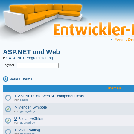
▼
Forum: Del
ASP.NET und Web
C#- & .NET Programmierung
in
Tagfilter:
Neues Thema
Themen
ASP.NET Core Web API component tests
von
Kasko
Mengen Symbole
von
georgeboy
Bild auswählen
von
georgeboy
MVC Routing ...
von
georgeboy