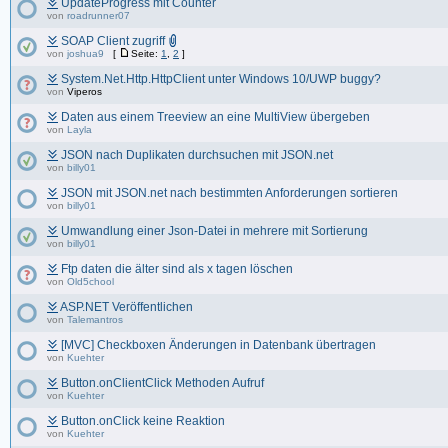
UpdateProgress mit Counter
von
roadrunner07
SOAP Client zugriff
von
joshua9
[
Seite:
1
,
2
]
System.Net.Http.HttpClient unter Windows 10/UWP buggy?
von
Viperos
Daten aus einem Treeview an eine MultiView übergeben
von
Layla
JSON nach Duplikaten durchsuchen mit JSON.net
von
billy01
JSON mit JSON.net nach bestimmten Anforderungen sortieren
von
billy01
Umwandlung einer Json-Datei in mehrere mit Sortierung
von
billy01
Ftp daten die älter sind als x tagen löschen
von
Old5chool
ASP.NET Veröffentlichen
von
Talemantros
[MVC] Checkboxen Änderungen in Datenbank übertragen
von
Kuehter
Button.onClientClick Methoden Aufruf
von
Kuehter
Button.onClick keine Reaktion
von
Kuehter