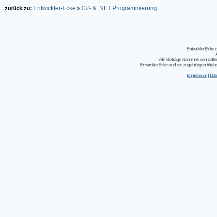
Entwickler-Ecke
C#- & .NET Programmierung
zurück zu:
»
Entwickler-Ecke
Alle Beiträge stammen von dritt
Entwickler-Ecke und die zugehörigen Webseit
Impressum
|
Dat