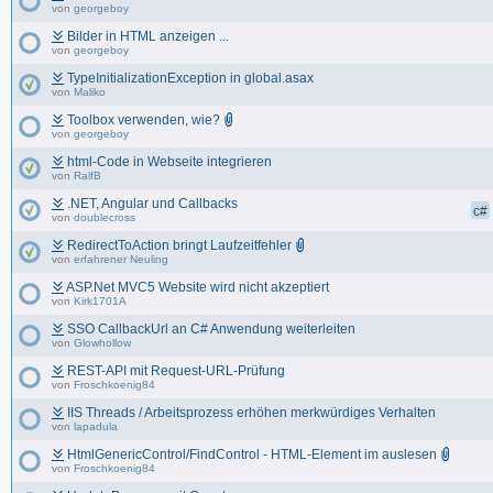
von
georgeboy
Bilder in HTML anzeigen ...
von
georgeboy
TypeInitializationException in global.asax
von
Maliko
Toolbox verwenden, wie?
von
georgeboy
html-Code in Webseite integrieren
von
RalfB
.NET, Angular und Callbacks
c#
von
doublecross
RedirectToAction bringt Laufzeitfehler
von
erfahrener Neuling
ASP.Net MVC5 Website wird nicht akzeptiert
von
Kirk1701A
SSO CallbackUrl an C# Anwendung weiterleiten
von
Glowhollow
REST-API mit Request-URL-Prüfung
von
Froschkoenig84
IIS Threads / Arbeitsprozess erhöhen merkwürdiges Verhalten
von
lapadula
HtmlGenericControl/FindControl - HTML-Element im auslesen
von
Froschkoenig84