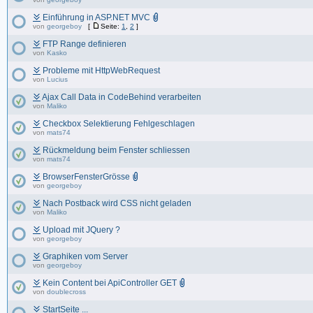
Einführung in ASP.NET MVC
von
georgeboy
[
Seite:
1
,
2
]
FTP Range definieren
von
Kasko
Probleme mit HttpWebRequest
von
Lucius
Ajax Call Data in CodeBehind verarbeiten
von
Maliko
Checkbox Selektierung Fehlgeschlagen
von
mats74
Rückmeldung beim Fenster schliessen
von
mats74
BrowserFensterGrösse
von
georgeboy
Nach Postback wird CSS nicht geladen
von
Maliko
Upload mit JQuery ?
von
georgeboy
Graphiken vom Server
von
georgeboy
Kein Content bei ApiController GET
von
doublecross
StartSeite ...