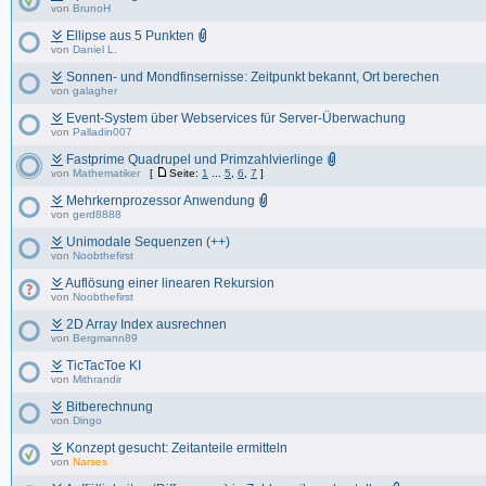
von
BrunoH
Ellipse aus 5 Punkten
von
Daniel L.
Sonnen- und Mondfinsernisse: Zeitpunkt bekannt, Ort berechen
von
galagher
Event-System über Webservices für Server-Überwachung
von
Palladin007
Fastprime Quadrupel und Primzahlvierlinge
von
Mathematiker
[
Seite:
1
...
5
,
6
,
7
]
Mehrkernprozessor Anwendung
von
gerd8888
Unimodale Sequenzen (++)
von
Noobthefirst
Auflösung einer linearen Rekursion
von
Noobthefirst
2D Array Index ausrechnen
von
Bergmann89
TicTacToe KI
von
Mithrandir
Bitberechnung
von
Dingo
Konzept gesucht: Zeitanteile ermitteln
von
Narses