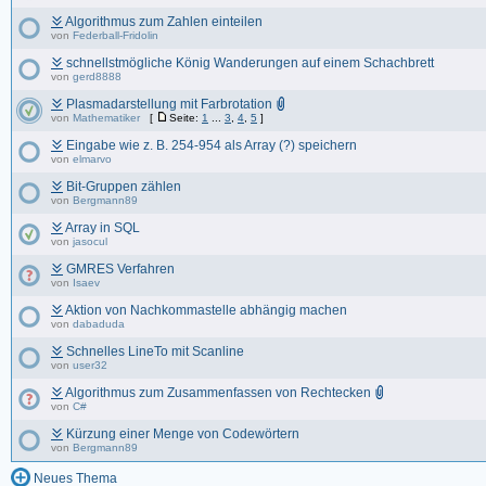
Algorithmus zum Zahlen einteilen
von
Federball-Fridolin
schnellstmögliche König Wanderungen auf einem Schachbrett
von
gerd8888
Plasmadarstellung mit Farbrotation
von
Mathematiker
[
Seite:
1
...
3
,
4
,
5
]
Eingabe wie z. B. 254-954 als Array (?) speichern
von
elmarvo
Bit-Gruppen zählen
von
Bergmann89
Array in SQL
von
jasocul
GMRES Verfahren
von
Isaev
Aktion von Nachkommastelle abhängig machen
von
dabaduda
Schnelles LineTo mit Scanline
von
user32
Algorithmus zum Zusammenfassen von Rechtecken
von
C#
Kürzung einer Menge von Codewörtern
von
Bergmann89
Neues Thema