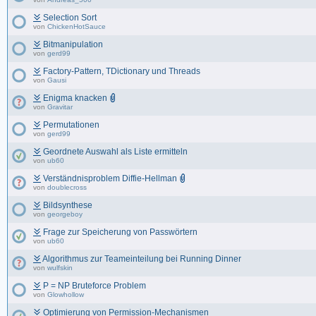
Selection Sort
von
ChickenHotSauce
Bitmanipulation
von
gerd99
Factory-Pattern, TDictionary und Threads
von
Gausi
Enigma knacken
von
Gravitar
Permutationen
von
gerd99
Geordnete Auswahl als Liste ermitteln
von
ub60
Verständnisproblem Diffie-Hellman
von
doublecross
Bildsynthese
von
georgeboy
Frage zur Speicherung von Passwörtern
von
ub60
Algorithmus zur Teameinteilung bei Running Dinner
von
wulfskin
P = NP Bruteforce Problem
von
Glowhollow
Optimierung von Permission-Mechanismen