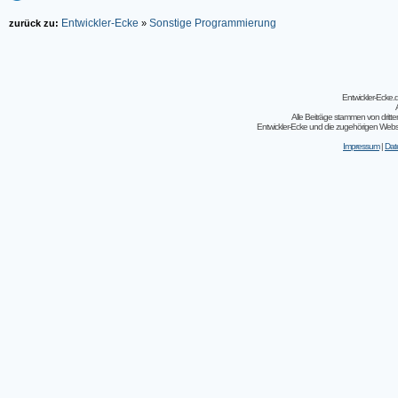
Entwickler-Ecke
Sonstige Programmierung
zurück zu:
»
Entwickler-Ecke
Alle Beiträge stammen von dritt
Entwickler-Ecke und die zugehörigen Webseit
Impressum
|
Dat