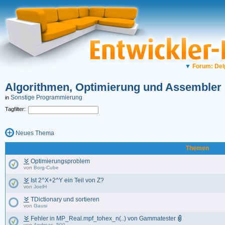
▼
Forum: Del
Algorithmen, Optimierung und Assembler
Sonstige Programmierung
in
Tagfilter:
Neues Thema
Themen
Optimierungsproblem
von
Borg-Cube
Ist 2^X+2^Y ein Teil von Z?
von
JoelH
TDictionary und sortieren
von
Gausi
Fehler in MP_Real.mpf_tohex_n(..) von Gammatester
von
Andreas_500