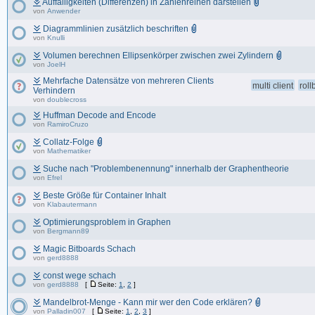
Auffälligkeiten (Differenzen) in Zahlenreihen darstellen
von
Anwender
Diagrammlinien zusätzlich beschriften
von
Knulli
Volumen berechnen Ellipsenkörper zwischen zwei Zylindern
von
JoelH
Mehrfache Datensätze von mehreren Clients
multi client
roll
Verhindern
von
doublecross
Huffman Decode and Encode
von
RamiroCruzo
Collatz-Folge
von
Mathematiker
Suche nach "Problembenennung" innerhalb der Graphentheorie
von
Efrel
Beste Größe für Container Inhalt
von
Klabautermann
Optimierungsproblem in Graphen
von
Bergmann89
Magic Bitboards Schach
von
gerd8888
const wege schach
von
gerd8888
[
Seite:
1
,
2
]
Mandelbrot-Menge - Kann mir wer den Code erklären?
von
Palladin007
[
Seite:
1
,
2
,
3
]