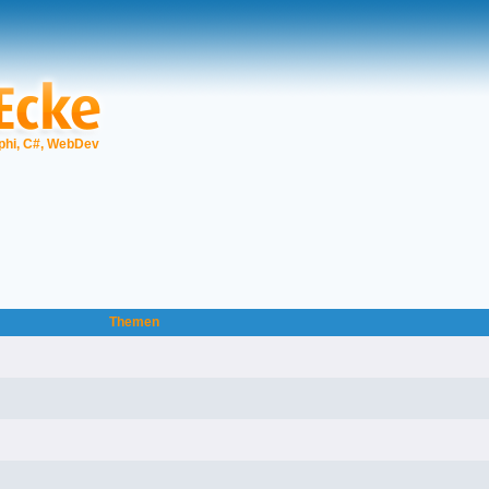
phi, C#, WebDev
Themen