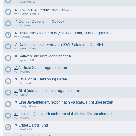
von
Kirk1701A
Java Softwareentwickler (m/w/d)
von
Babiel GmbH
Control Optionen in Outlook
von
knefiee
Rekursiver Algorithmus (Struktogramm, Flussdiagramm)
von
Serb973
Datenaustausch zwischen SWI Prolog und C# .NET ...
von
georgeboy
Software auf dem Markt bringen
von
gerd8888
Android Spiel programmieren
von
Kerbotr
JavaScript Funktion Injizieren
von
lapadula
Skat (oder ähnliches) programmieren
von
LINO
Eine Java-Integerfunktion nach Pascal/Delphi übersetzen
von
Delphi-Laie
declspec(dllexport) mehrerer static linked libs zu einer dll
von
Kasko
Offset Darstellung
von
lisa1999