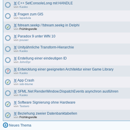
C++ SetConsoleLong mit HANDLE
von
Kasko
Fragen zum GIS
von
lapadula
fstream.seekp / fstream.seekg in Delphi
von
Frühlingsrolle
Paradox 9 unter WIN 10
von
pxuser
Unityähnliche Transform-Hierarchie
von
Kasko
Erstellung einer eindeutigen ID
von
JohnDyr
Entwicklung einer geeigneten Architektur einer Game Library
von
Kasko
App Crash
von
ssb-blume
SFML.Net RenderWindow.DispatchEvents asynchron ausführen
von
Kasko
Software Signierung ohne Hardware
von
Tastaro
Beziehung zweier Datenbanktabellen
von
Frühlingsrolle
Neues Thema