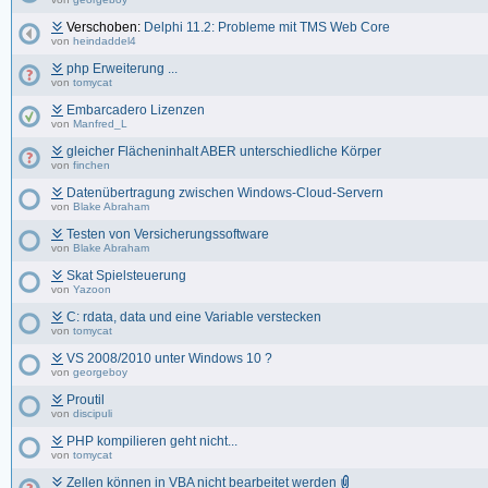
Verschoben:
Delphi 11.2: Probleme mit TMS Web Core
von
heindaddel4
php Erweiterung ...
von
tomycat
Embarcadero Lizenzen
von
Manfred_L
gleicher Flächeninhalt ABER unterschiedliche Körper
von
finchen
Datenübertragung zwischen Windows-Cloud-Servern
von
Blake Abraham
Testen von Versicherungssoftware
von
Blake Abraham
Skat Spielsteuerung
von
Yazoon
C: rdata, data und eine Variable verstecken
von
tomycat
VS 2008/2010 unter Windows 10 ?
von
georgeboy
Proutil
von
discipuli
PHP kompilieren geht nicht...
von
tomycat
Zellen können in VBA nicht bearbeitet werden