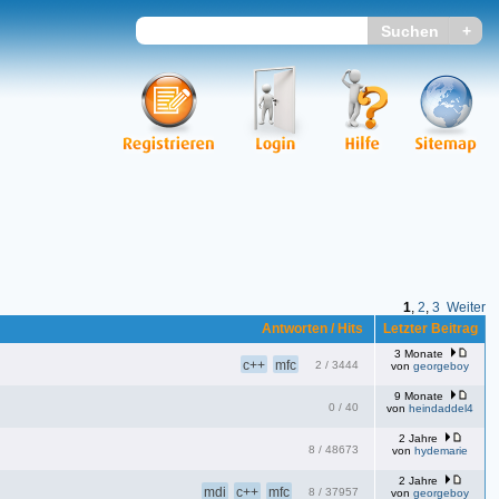
1
,
2
,
3
Weiter
Antworten / Hits
Letzter Beitrag
3 Monate
c++
mfc
2
/
3444
von
georgeboy
9 Monate
0
/
40
von
heindaddel4
2 Jahre
8
/
48673
von
hydemarie
2 Jahre
mdi
c++
mfc
8
/
37957
von
georgeboy