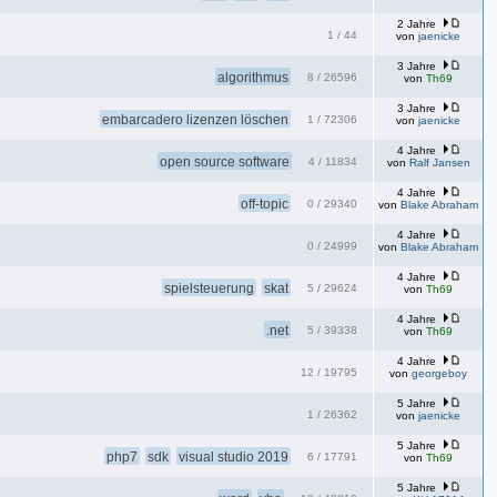
2 Jahre
1
/
44
von
jaenicke
3 Jahre
algorithmus
8
/
26596
von
Th69
3 Jahre
embarcadero lizenzen löschen
1
/
72306
von
jaenicke
4 Jahre
open source software
4
/
11834
von
Ralf Jansen
4 Jahre
off-topic
0
/
29340
von
Blake Abraham
4 Jahre
0
/
24999
von
Blake Abraham
4 Jahre
spielsteuerung
skat
5
/
29624
von
Th69
4 Jahre
.net
5
/
39338
von
Th69
4 Jahre
12
/
19795
von
georgeboy
5 Jahre
1
/
26362
von
jaenicke
5 Jahre
php7
sdk
visual studio 2019
6
/
17791
von
Th69
5 Jahre