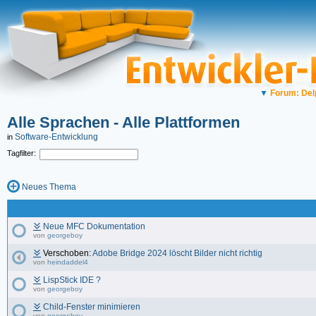
▼
Forum: Del
Alle Sprachen - Alle Plattformen
Software-Entwicklung
in
Tagfilter:
Neues Thema
Neue MFC Dokumentation
von
georgeboy
Verschoben:
Adobe Bridge 2024 löscht Bilder nicht richtig
von
heindaddel4
LispStick IDE ?
von
georgeboy
Child-Fenster minimieren
von
georgeboy