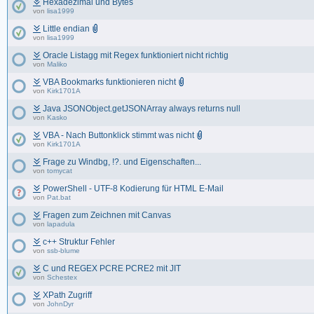
Hexadezimal und Bytes
von
lisa1999
Little endian
von
lisa1999
Oracle Listagg mit Regex funktioniert nicht richtig
von
Maliko
VBA Bookmarks funktionieren nicht
von
Kirk1701A
Java JSONObject.getJSONArray always returns null
von
Kasko
VBA - Nach Buttonklick stimmt was nicht
von
Kirk1701A
Frage zu Windbg, !?. und Eigenschaften...
von
tomycat
PowerShell - UTF-8 Kodierung für HTML E-Mail
von
Pat.bat
Fragen zum Zeichnen mit Canvas
von
lapadula
c++ Struktur Fehler
von
ssb-blume
C und REGEX PCRE PCRE2 mit JIT
von
Schestex
XPath Zugriff
von
JohnDyr