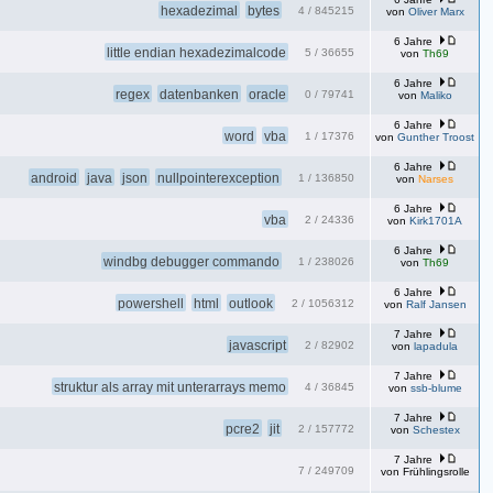
hexadezimal
bytes
4
/
845215
von
Oliver Marx
6 Jahre
little endian hexadezimalcode
5
/
36655
von
Th69
6 Jahre
regex
datenbanken
oracle
0
/
79741
von
Maliko
6 Jahre
word
vba
1
/
17376
von
Gunther Troost
6 Jahre
android
java
json
nullpointerexception
1
/
136850
von
Narses
6 Jahre
vba
2
/
24336
von
Kirk1701A
6 Jahre
windbg debugger commando
1
/
238026
von
Th69
6 Jahre
powershell
html
outlook
2
/
1056312
von
Ralf Jansen
7 Jahre
javascript
2
/
82902
von
lapadula
7 Jahre
struktur als array mit unterarrays memo
4
/
36845
von
ssb-blume
7 Jahre
pcre2
jit
2
/
157772
von
Schestex
7 Jahre
7
/
249709
von
Frühlingsrolle