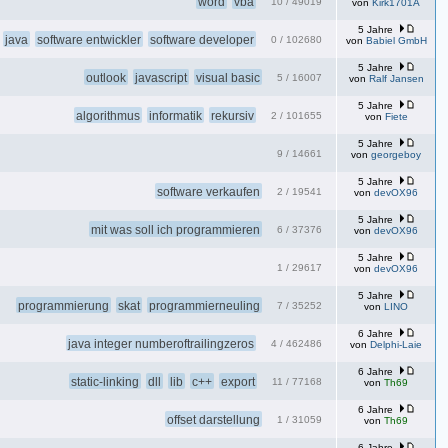
word
vba
10
/
49019
von
Kirk1701A
5 Jahre
java
software entwickler
software developer
0
/
102680
von
Babiel GmbH
5 Jahre
outlook
javascript
visual basic
5
/
16007
von
Ralf Jansen
5 Jahre
algorithmus
informatik
rekursiv
2
/
101655
von
Fiete
5 Jahre
9
/
14661
von
georgeboy
5 Jahre
software verkaufen
2
/
19541
von
devOX96
5 Jahre
mit was soll ich programmieren
6
/
37376
von
devOX96
5 Jahre
1
/
29617
von
devOX96
5 Jahre
programmierung
skat
programmierneuling
7
/
35252
von
LINO
6 Jahre
java integer numberoftrailingzeros
4
/
462486
von
Delphi-Laie
6 Jahre
static-linking
dll
lib
c++
export
11
/
77168
von
Th69
6 Jahre
offset darstellung
1
/
31059
von
Th69
6 Jahre