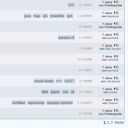
7 Jahre
c++
3
/
15020
von
Frühlingsrolle
7 Jahre
java
map
gis
shapefile
gps
1
/
226558
von
lapadula
7 Jahre
8
/
62498
von
Frühlingsrolle
7 Jahre
paradox 9
1
/
15467
von
jaenicke
7 Jahre
3
/
31486
von
Ralf Jansen
7 Jahre
17
/
21439
von
JohnDyr
7 Jahre
8
/
13823
von
jaenicke
7 Jahre
visual studio
c++
v2017
3
/
35898
von
ssb-blume
7 Jahre
sfml
async
.net
c#
3
/
71650
von
Kasko
7 Jahre
zertifikat
signierung
signatur signtool
2
/
201647
von
Tastaro
7 Jahre
2
/
33746
von
Frühlingsrolle
1
,
2
,
3
Weiter