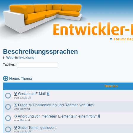
▼
Forum: Del
Beschreibungssprachen
Web-Entwicklung
in
Tagfilter:
Neues Thema
Themen
Gestaltete E-Mail
von
discipuli
Frage zu Positionierung und Rahmen von Divs
von
Horand
Anordung von mehreren Elemente in einem "div"
von
Horand
Slider Termin gesteuert
von
discipuli