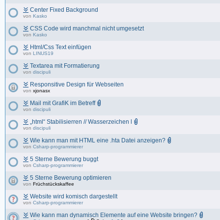
Center Fixed Background
von
Kasko
CSS Code wird manchmal nicht umgesetzt
von
Kasko
Html/Css Text einfügen
von
LINUS19
Textarea mit Formatierung
von
discipuli
Responsitive Design für Webseiten
von
xjonasx
Mail mit GrafiK im Betreff
von
discipuli
„html“ Stabilisierren // Wasserzeichen l
von
discipuli
Wie kann man mit HTML eine .hta Datei anzeigen?
von
Csharp-programmierer
5 Sterne Bewerung buggt
von
Csharp-programmierer
5 Sterne Bewerung optimieren
von
Früchstückskaffee
Website wird komisch dargestellt
von
Csharp-programmierer
Wie kann man dynamisch Elemente auf eine Website bringen?