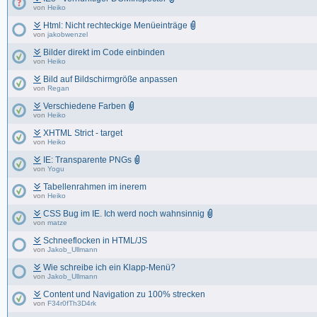
von
Heiko
Html: Nicht rechteckige Menüeinträge
von
jakobwenzel
Bilder direkt im Code einbinden
von
Heiko
Bild auf Bildschirmgröße anpassen
von
Regan
Verschiedene Farben
von
Heiko
XHTML Strict - target
von
Heiko
IE: Transparente PNGs
von
Yogu
Tabellenrahmen im inerem
von
Heiko
CSS Bug im IE. Ich werd noch wahnsinnig
von
matze
Schneeflocken in HTML/JS
von
Jakob_Ullmann
Wie schreibe ich ein Klapp-Menü?
von
Jakob_Ullmann
Content und Navigation zu 100% strecken
von
F34r0fTh3D4rk