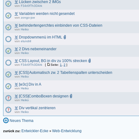
Lücken zwischen 2 IMGs
von
F34r0fTh3D4rk
Variablen werden nicht gesendet
von
zongo-joe
behindertengerchtes einbinden von CSS-Dateien
von
Heiko
Dropdownmenü im HTML
von
elundril
2 Divs nebeneinander
von
Heiko
CSS Layout, BG in div zu 100% strecken
von
F34r0fTh3D4rk
[
Seite:
1
,
2
]
[CSS] Automatisch zw. 2 Tabellenspalten unterscheiden
von
Heiko
[w3c] Div in A
von
Heiko
[CSS]ComboBoxen designen
von
Heiko
Div vertikal zentrieren
von
Heiko
Neues Thema
Entwickler-Ecke
Web-Entwicklung
zurück zu:
»