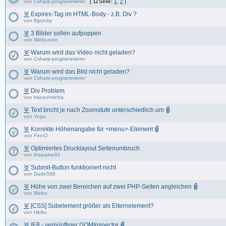
von
Csharp-programmierer
[
Seite:
1
,
2
]
Expires-Tag im HTML-Body - z.B. Div ?
von
ffgorcky
3 Bilder sollen aufpoppen
von
WebLover
Warum wird das Video nicht geladen?
von
Csharp-programmierer
Warum wird das Bild nicht geladen?
von
Csharp-programmierer
Div Problem
von
traceurmicha
Text bricht je nach Zoomstufe unterschiedlich um
von
Yogu
Korrekte Höhenangabe für <menu>-Element
von
FinnO
Optimiertes Drucklayout Seitenumbruch
von
thepaine91
Submit-Button funktioniert nicht
von
Dude566
Höhe von zwei Bereichen auf zwei PHP-Seiten angleichen
von
Webo
[CSS] Subelement größer als Elternelement?
von
Heiko
IE8 - vernünftiger DOMInspector