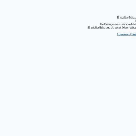
Entwickler-Ecke
Alle Beiträge stammen von dritt
Entwickler-Ecke und die zugehörigen Webseit
Impressum
|
Dat