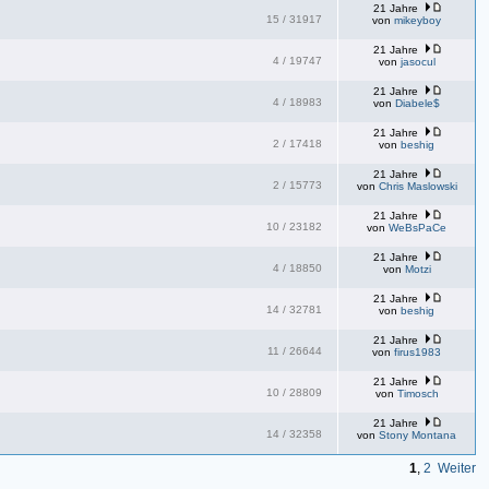
21 Jahre
15
/
31917
von
mikeyboy
21 Jahre
4
/
19747
von
jasocul
21 Jahre
4
/
18983
von
Diabele$
21 Jahre
2
/
17418
von
beshig
21 Jahre
2
/
15773
von
Chris Maslowski
21 Jahre
10
/
23182
von
WeBsPaCe
21 Jahre
4
/
18850
von
Motzi
21 Jahre
14
/
32781
von
beshig
21 Jahre
11
/
26644
von
firus1983
21 Jahre
10
/
28809
von
Timosch
21 Jahre
14
/
32358
von
Stony Montana
1
,
2
Weiter