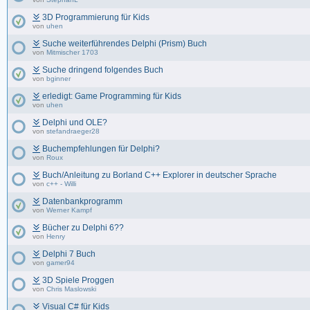
3D Programmierung für Kids
von
uhen
Suche weiterführendes Delphi (Prism) Buch
von
Mitmischer 1703
Suche dringend folgendes Buch
von
bginner
erledigt: Game Programming für Kids
von
uhen
Delphi und OLE?
von
stefandraeger28
Buchempfehlungen für Delphi?
von
Roux
Buch/Anleitung zu Borland C++ Explorer in deutscher Sprache
von
c++ - Willi
Datenbankprogramm
von
Werner Kampf
Bücher zu Delphi 6??
von
Henry
Delphi 7 Buch
von
gamer94
3D Spiele Proggen
von
Chris Maslowski
Visual C# für Kids