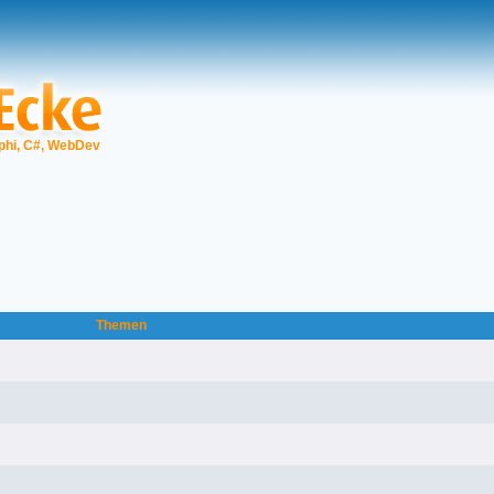
phi, C#, WebDev
Themen