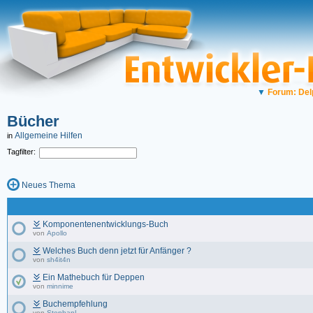
▼
Forum: Del
Bücher
Allgemeine Hilfen
in
Tagfilter:
Neues Thema
Komponentenentwicklungs-Buch
von
Apollo
Welches Buch denn jetzt für Anfänger ?
von
sh4it4n
Ein Mathebuch für Deppen
von
minnime
Buchempfehlung
von
StephanL