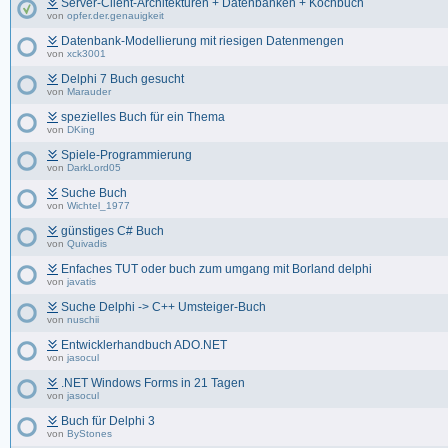
Server-Client-Architekturen + Datenbanken + Kochbuch
von
opfer.der.genauigkeit
Datenbank-Modellierung mit riesigen Datenmengen
von
xck3001
Delphi 7 Buch gesucht
von
Marauder
spezielles Buch für ein Thema
von
DKing
Spiele-Programmierung
von
DarkLord05
Suche Buch
von
Wichtel_1977
günstiges C# Buch
von
Quivadis
Enfaches TUT oder buch zum umgang mit Borland delphi
von
javatis
Suche Delphi -> C++ Umsteiger-Buch
von
nuschii
Entwicklerhandbuch ADO.NET
von
jasocul
.NET Windows Forms in 21 Tagen
von
jasocul
Buch für Delphi 3
von
ByStones