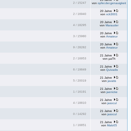
2
/
15247
von
opfer.der.genauigkeit
20 Jahre
2
/
16940
von
xck3001
20 Jahre
4
/
18295
von
Marauder
20 Jahre
3
/
15980
von
Amateur
20 Jahre
9
/
28282
von
Amateur
21 Jahre
2
/
16953
von
µaTh
21 Jahre
6
/
19849
von
Quivadis
21 Jahre
5
/
20019
von
javatis
21 Jahre
1
/
16191
von
jaenicke
21 Jahre
4
/
18810
von
jasocul
21 Jahre
0
/
14292
von
jasocul
21 Jahre
1
/
16851
von
Malo05