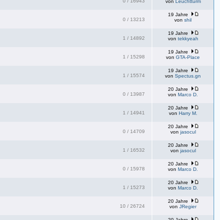
0
/
16943
von
Leuchtturm
19 Jahre
0
/
13213
von
shil
19 Jahre
1
/
14892
von
tekkyeah
19 Jahre
1
/
15298
von
GTA-Place
19 Jahre
1
/
15574
von
Spectus.gn
20 Jahre
0
/
13987
von
Marco D.
20 Jahre
1
/
14941
von
Harry M.
20 Jahre
0
/
14709
von
jasocul
20 Jahre
1
/
16532
von
jasocul
20 Jahre
0
/
15978
von
Marco D.
20 Jahre
1
/
15273
von
Marco D.
20 Jahre
10
/
26724
von
JRegier
20 Jahre