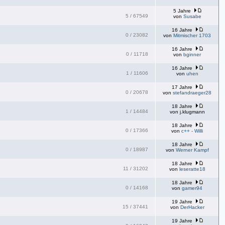
5 Jahre
5
/
67549
von
Susabe
16 Jahre
0
/
23082
von
Mitmischer 1703
16 Jahre
0
/
11718
von
bginner
16 Jahre
1
/
11606
von
uhen
17 Jahre
0
/
20678
von
stefandraeger28
18 Jahre
1
/
14484
von
j.klugmann
18 Jahre
0
/
17366
von
c++ - Willi
18 Jahre
0
/
18987
von
Werner Kampf
18 Jahre
11
/
31202
von
leseratte18
18 Jahre
0
/
14168
von
gamer94
19 Jahre
15
/
37441
von
DerHacker
19 Jahre