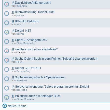
Das richtige Anfängerbuch!
von
mikeyboy
Buchvorstellung: Delphi 2005
von
jasocul
BUch für Delphi 5
von
mke
Delphi .NET
von
beshig
OpenGL Anfängerbuch?
von
Chris Maslowski
welches buch ist zu empfehlen?
von
komodor
Suche Delphi Buch in dem Pointer (Zeiger) behandelt werden
von
HorX
Delphi GE-PACKET
von
BungeeBug
Suche Anfängerbuch + Spezialwissen
von
franziose
Geldverschwendung: 'Spiele programmieren mit Delphi'
von
killercode
Ich suche auch ein Anfänger-Buch
von
Stony Montana
Neues Thema