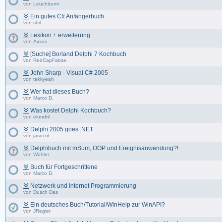
von
Leuchtturm
Ein gutes C# Anfängerbuch
von
shil
Lexikon + erweiterung
von
Axxus
[Suche] Borland Delphi 7 Kochbuch
von
RedCapFabse
John Sharp - Visual C# 2005
von
tekkyeah
Wer hat dieses Buch?
von
Marco D.
Was kostet Delphi Kochbuch?
von
elundril
Delphi 2005 goes .NET
von
jasocul
Delphibuch mit mSum, OOP und Ereignisanwendung?!
von
Wühler
Buch für Fortgeschrittene
von
Marco D.
Netzwerk und Internet Programmierung
von
Dusch Das
Ein deutsches Buch/Tutorial/WinHelp zur WinAPI?
von
JRegier