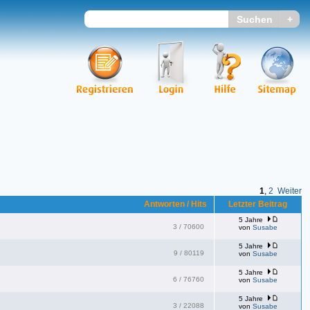
1
,
2
Weiter
Antworten / Hits
Letzter Beitrag
5 Jahre
3
/
70600
von
Susabe
5 Jahre
9
/
80119
von
Susabe
5 Jahre
6
/
76760
von
Susabe
5 Jahre
3
/
22088
von
Susabe