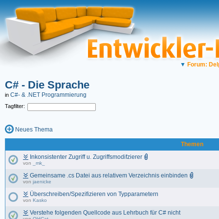
▼
Forum: Del
C# - Die Sprache
C#- & .NET Programmierung
in
Tagfilter:
Neues Thema
Themen
Inkonsistenter Zugriff u. Zugriffsmodifzierer
von
_mk_
Gemeinsame .cs Datei aus relativem Verzeichnis einbinden
von
jaenicke
Überschreiben/Spezifizieren von Typparametern
von
Kasko
Verstehe folgenden Quellcode aus Lehrbuch für C# nicht
von
OldCat