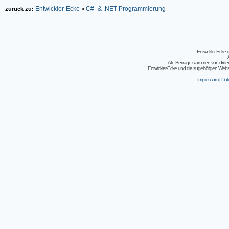
Entwickler-Ecke
C#- & .NET Programmierung
zurück zu:
»
Entwickler-Ecke
Alle Beiträge stammen von dritt
Entwickler-Ecke und die zugehörigen Webseit
Impressum
|
Dat