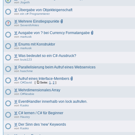
von
Jogeth
Übergabe von Objekteigenschaft
von
ein c# Programmierer
Mehrere Einstiegspunkte
von
SeventhAries
Ausgabe von ? bei Currency Formatangabe
von
markusk
Enums mit Konstruktor
von
markusk
Was bedeutet so ein C#-Ausdruck?
von
louis123
Parallelisierung beim Aufruf eines Webservices
von
haschme
Aufruf eines Interface-Members
von
C#David
[
Seite:
1
,
2
]
Mehrdimensionales Array
von
C#Newbie
EventHandler innerhalb von lock aufrufen.
von
Kasko
C# lernen / C# für Beginner
von
Hautzy
Der Sinn des 'new' Keywords
von
Kasko