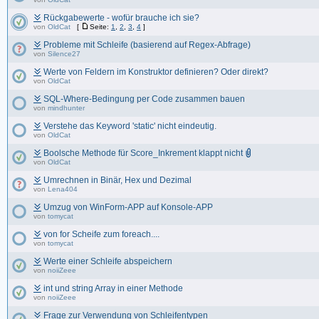
Rückgabewerte - wofür brauche ich sie?
von
OldCat
[
Seite:
1
,
2
,
3
,
4
]
Probleme mit Schleife (basierend auf Regex-Abfrage)
von
Silence27
Werte von Feldern im Konstruktor definieren? Oder direkt?
von
OldCat
SQL-Where-Bedingung per Code zusammen bauen
von
mindhunter
Verstehe das Keyword 'static' nicht eindeutig.
von
OldCat
Boolsche Methode für Score_Inkrement klappt nicht
von
OldCat
Umrechnen in Binär, Hex und Dezimal
von
Lena404
Umzug von WinForm-APP auf Konsole-APP
von
tomycat
von for Scheife zum foreach....
von
tomycat
Werte einer Schleife abspeichern
von
noiiZeee
int und string Array in einer Methode
von
noiiZeee
Frage zur Verwendung von Schleifentypen