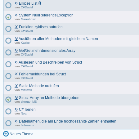
Ellipse List
von
C#David
System.NullReferenceException
von
Manubown
Funktion zyklisch aufrufen
von
C#David
Ausführen aller Methoden mit gleichem Namen
von
Kasko
Get/Set mehrdimensionales Array
von
C#David
Auslesen und Beschreiben von Struct
von
C#David
Fehlermeldungen bei Struct
von
C#David
Static Methode aufrufen
von
Microvilli
Struct-Array an Methode übergeben
von
shrotty_MS
C# lernen
von
Noah
Dateinamen, die am Ende hochgezählte Zahlen enthalten
von
flohmaus
Neues Thema