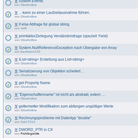
custom Events
von
Glowhollow
... kann zu einer Laufzeitausnahme führen..
von
Glowhollow
if else Abfrage für global string
von
mrtfr
primfaktorZerlegung Verständnisfrage (speziell Yield)
von
Glowhollow
System.NullReferenceException nach Übergabe von Array
von
kaufmann123
IList<string> Erstellung aus List<string>
von
Glowhollow
Serializierung von Objekten scheitert ...
von
Glowhollow
get Property Name
von
Glowhollow
"Eigenschaftenname" ist nicht als abstrakt, extern ....
von
Glowhollow
getter/setter Modifikation zum abfangen ungültiger Werte
von
Glowhollow
Rechnungsprobleme mit Datentyp "double"
von
Kirk1701A
DWORD_PTR in C#
von
Frühlingsrolle