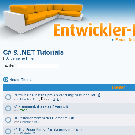
▼
Forum: Del
C# & .NET Tutorials
Allgemeine Hilfen
in
Tagfilter:
Neues Thema
Themen
"Nur eine Instanz pro Anwendung" featuring IPC
von
Christian S.
[
Seite:
1
,
2
]
Kommunikation von 2 Forms
von
Th69
Periodensystem der Elemente C#
von
Christoph1972
The Prism Primer / Einführung in Prism
von
Christian S.