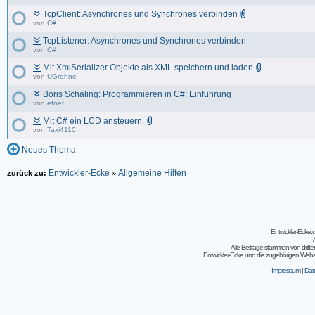
TcpClient: Asynchrones und Synchrones verbinden
von
C#
TcpListener: Asynchrones und Synchrones verbinden
von
C#
Mit XmlSerializer Objekte als XML speichern und laden
von
UGrohne
Boris Schäling: Programmieren in C#: Einführung
von
efnet
Mit C# ein LCD ansteuern.
von
Taxi4110
Neues Thema
Entwickler-Ecke
Allgemeine Hilfen
zurück zu:
»
Entwickler-Ecke
Alle Beiträge stammen von dritt
Entwickler-Ecke und die zugehörigen Webseit
Impressum
|
Dat