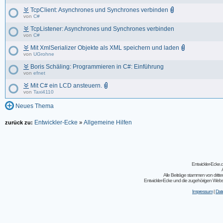
TcpClient: Asynchrones und Synchrones verbinden
von
C#
TcpListener: Asynchrones und Synchrones verbinden
von
C#
Mit XmlSerializer Objekte als XML speichern und laden
von
UGrohne
Boris Schäling: Programmieren in C#: Einführung
von
efnet
Mit C# ein LCD ansteuern.
von
Taxi4110
Neues Thema
Entwickler-Ecke
Allgemeine Hilfen
zurück zu:
»
Entwickler-Ecke
Alle Beiträge stammen von dritt
Entwickler-Ecke und die zugehörigen Webseit
Impressum
|
Dat