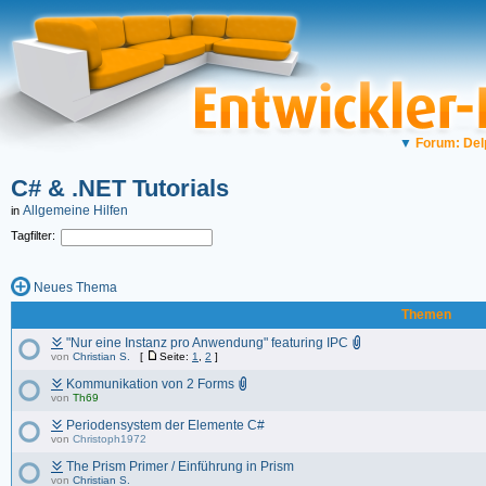
▼
Forum: Del
C# & .NET Tutorials
Allgemeine Hilfen
in
Tagfilter:
Neues Thema
Themen
"Nur eine Instanz pro Anwendung" featuring IPC
von
Christian S.
[
Seite:
1
,
2
]
Kommunikation von 2 Forms
von
Th69
Periodensystem der Elemente C#
von
Christoph1972
The Prism Primer / Einführung in Prism
von
Christian S.