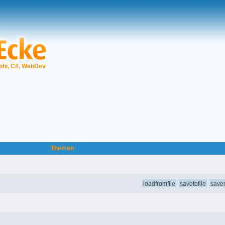
phi, C#, WebDev
Themen
loadfromfile
savetofile
save