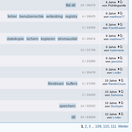
8 Jahre
ftdi dll
16
/
36479
von
Frühlingsrolle
9 Jahre
fehler
benutzerrechte
writestring
registry
4
/
29925
von
matthew77
9 Jahre
2
/
24506
von
FrankKaden
9 Jahre
dateikopie
sichern
kopieren
stromausfall
6
/
26974
von
matthew77
9 Jahre
12
/
31708
von
hydemarie
9 Jahre
2
/
23380
von
jaenicke
9 Jahre
4
/
26478
von
t.roller
10 Jahre
filestream
buffers
2
/
27295
von
RamiroCruzo
10 Jahre
2
/
24450
von
Sahroma
10 Jahre
speichern
14
/
33532
von
GiuStyler
10 Jahre
dll
20
/
83809
von
t.roller
1
,
2
,
3
...
109
,
110
,
111
Weiter