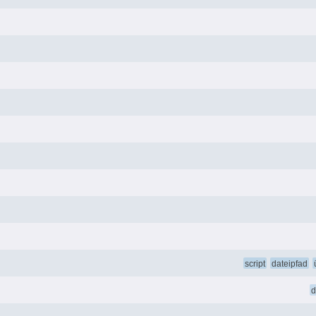
script
dateipfad
d