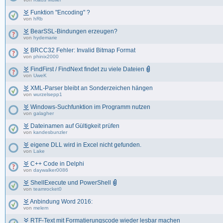
Funktion "Encoding" ?
von
hRb
BearSSL-Bindungen erzeugen?
von
hydemarie
BRCC32 Fehler: Invalid Bitmap Format
von
phinix2000
FindFirst / FindNext findet zu viele Dateien
von
UweK
XML-Parser bleibt an Sonderzeichen hängen
von
wurzelsepp1
Windows-Suchfunktion im Programm nutzen
von
galagher
Dateinamen auf Gültigkeit prüfen
von
kandesbunzler
eigene DLL wird in Excel nicht gefunden.
von
Lake
C++ Code in Delphi
von
daywalker0086
ShellExecute und PowerShell
von
teamrocket0
Anbindung Word 2016:
von
melem
RTF-Text mit Formatierungscode wieder lesbar machen