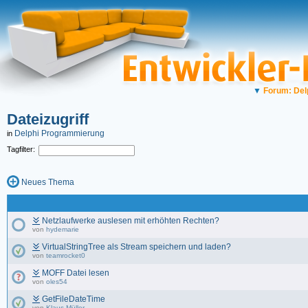
▼
Forum: Del
Dateizugriff
Delphi Programmierung
in
Tagfilter:
Neues Thema
Netzlaufwerke auslesen mit erhöhten Rechten?
von
hydemarie
VirtualStringTree als Stream speichern und laden?
von
teamrocket0
MOFF Datei lesen
von
oles54
GetFileDateTime
von
Klaus Müller