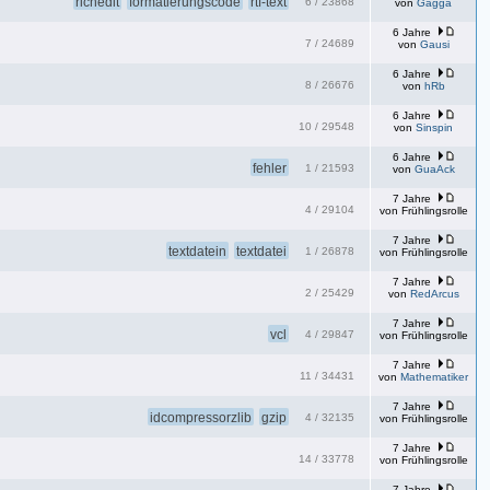
richedit
formatierungscode
rtf-text
6
/
23868
von
Gagga
6 Jahre
7
/
24689
von
Gausi
6 Jahre
8
/
26676
von
hRb
6 Jahre
10
/
29548
von
Sinspin
6 Jahre
fehler
1
/
21593
von
GuaAck
7 Jahre
4
/
29104
von
Frühlingsrolle
7 Jahre
textdatein
textdatei
1
/
26878
von
Frühlingsrolle
7 Jahre
2
/
25429
von
RedArcus
7 Jahre
vcl
4
/
29847
von
Frühlingsrolle
7 Jahre
11
/
34431
von
Mathematiker
7 Jahre
idcompressorzlib
gzip
4
/
32135
von
Frühlingsrolle
7 Jahre
14
/
33778
von
Frühlingsrolle
7 Jahre