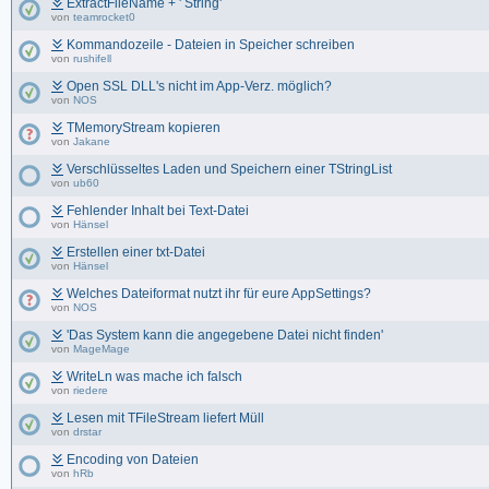
ExtractFileName + ' String'
von
teamrocket0
Kommandozeile - Dateien in Speicher schreiben
von
rushifell
Open SSL DLL's nicht im App-Verz. möglich?
von
NOS
TMemoryStream kopieren
von
Jakane
Verschlüsseltes Laden und Speichern einer TStringList
von
ub60
Fehlender Inhalt bei Text-Datei
von
Hänsel
Erstellen einer txt-Datei
von
Hänsel
Welches Dateiformat nutzt ihr für eure AppSettings?
von
NOS
'Das System kann die angegebene Datei nicht finden'
von
MageMage
WriteLn was mache ich falsch
von
riedere
Lesen mit TFileStream liefert Müll
von
drstar
Encoding von Dateien
von
hRb