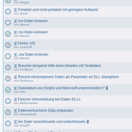
von
Gagga
Portabel und nicht-portabel mit geringem Aufwand
von
Gausi
csv-Datei einlesen
von
Hänsel
csv-Datei einlesen
von
Hänsel
Fehler 105
von
Lerer334
,csv Datei einlesen
von
Hänsel
Brauche dringend Hilfe beim Arbeiten mit Textdatein
von
FlowRyan
Record mit komplexen Daten als Parameter an DLL übergeben
von
RedArcus
Dateidatum von Delphi und Microsoft unterschiedlich?
von
hRb
Falsche Virenmeldung bei Daten-DLLs
von
Mathematiker
Datenverlust beim GZip entpacken
von
KlimasDavid
bin Datei verschlüsseln und entschlüsseln
von
Gray85