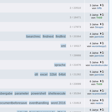
3 Jahre
2
/
23510
von
hRb
3 Jahre
3
/
18471
von
Th69
3 Jahre
2
/
17973
von
Sinspin
4 Jahre
tsearchrec
findnext
findfirst
5
/
20364
von
jaenicke
4 Jahre
xml
1
/
19117
von
wurzelsepp1
4 Jahre
7
/
29988
von
jaenicke
5 Jahre
sprache
2
/
21676
von
kandesbunzler
5 Jahre
dll
excel
32bit
64bit
1
/
21282
von
jaenicke
6 Jahre
3
/
23099
von
Th69
6 Jahre
übergabe
parameter
powershell
shellexecute
6
/
35284
von
teamrocket0
6 Jahre
ocumentbeforesave
eventhandling
word 2016
1
/
21813
von
melem
6 Jahre