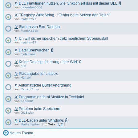
DLL Funktionen nutzen, wie funktioniert das mit dieser DLL
von
daywalker0086
TRegistry WriteString - "Fehler beim Setzen der Daten"
von
matthew77
Starten von Exe-Dateien
von
FrankKaden
Ich will sicher speichern trotz möglichem Stromausfall
von
matthew77
Datei überwachen
von
hydemarie
Keine Dateispeicherung unter WIN10
von
hRb
Pfadangabe für Listbox
von
Hänsel
Automatische Buffer Anordnung
von
RamiroCruzo
Programm entfernt Absätze in Textdatei
von
Sahroma
Problem beim Speichern
von
GiuStyler
DLL-Laden unter Windows
von
Mathematiker
[
Seite:
1
,
2
]
Neues Thema