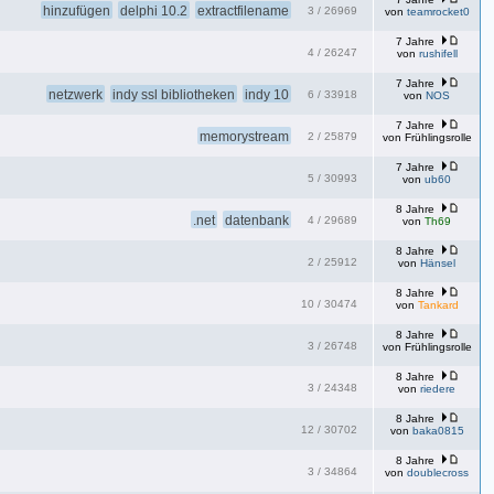
hinzufügen
delphi 10.2
extractfilename
3
/
26969
von
teamrocket0
7 Jahre
4
/
26247
von
rushifell
7 Jahre
netzwerk
indy ssl bibliotheken
indy 10
6
/
33918
von
NOS
7 Jahre
memorystream
2
/
25879
von
Frühlingsrolle
7 Jahre
5
/
30993
von
ub60
8 Jahre
.net
datenbank
4
/
29689
von
Th69
8 Jahre
2
/
25912
von
Hänsel
8 Jahre
10
/
30474
von
Tankard
8 Jahre
3
/
26748
von
Frühlingsrolle
8 Jahre
3
/
24348
von
riedere
8 Jahre
12
/
30702
von
baka0815
8 Jahre
3
/
34864
von
doublecross