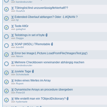
von
kandesbunzler
TStringlist.find unzuverlässig/fehlerhaft??
von
GuaAck
Extended-Überlauf abfangen? Oder -1.#QNAN ?
von
hjl
Taste AltGr
von
galagher
Teilstrings in set of byte
von
Gagga
SOAP (WSDL) TRemotable
von
bron84
Error bei Image1.Picture.LoadFromFile('ImagesTest.jpg')
von
Nitrom
Mehrere Checkboxen voneinander abhängig machen
von
kandesbunzler
zuviele Tage
von
Schokolade
Index eines Wertes im Array
von
Rupert
Dynamische Arrays an procedure übergeben
von
Peter18
Wie erstellt man ein TObjectDictionary?
von
hydemarie