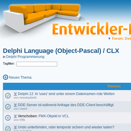
▼
Forum: Del
Delphi Language (Object-Pascal) / CLX
Delphi Programmierung
in
Tagfilter:
Neues Thema
Themen
Delphi 12: In 'uses' sind unter einem Dateinamen rote Wellen
von
heindaddel4
DDE-Server ist während Anfrage des DDE-Client beschäftigt
von
UweK
Verschoben:
FMX-Objekt in VCL
von
hRb
Undo unterbinden, oder temporär sichern und wieder laden?
von
galagher