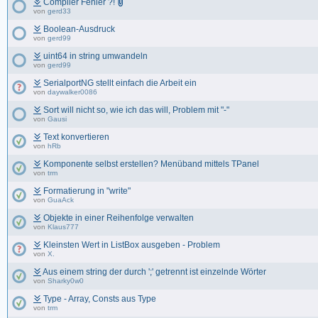
Compiler Fehler ?!
von
gerd33
Boolean-Ausdruck
von
gerd99
uint64 in string umwandeln
von
gerd99
SerialportNG stellt einfach die Arbeit ein
von
daywalker0086
Sort will nicht so, wie ich das will, Problem mit "-"
von
Gausi
Text konvertieren
von
hRb
Komponente selbst erstellen? Menüband mittels TPanel
von
trm
Formatierung in "write"
von
GuaAck
Objekte in einer Reihenfolge verwalten
von
Klaus777
Kleinsten Wert in ListBox ausgeben - Problem
von
X.
Aus einem string der durch ';' getrennt ist einzelnde Wörter
von
Sharky0w0
Type - Array, Consts aus Type
von
trm