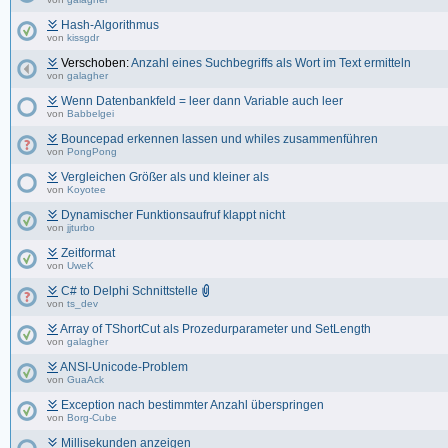
Hash-Algorithmus
von
kissgdr
Verschoben:
Anzahl eines Suchbegriffs als Wort im Text ermitteln
von
galagher
Wenn Datenbankfeld = leer dann Variable auch leer
von
Babbelgei
Bouncepad erkennen lassen und whiles zusammenführen
von
PongPong
Vergleichen Größer als und kleiner als
von
Koyotee
Dynamischer Funktionsaufruf klappt nicht
von
jjturbo
Zeitformat
von
UweK
C# to Delphi Schnittstelle
von
ts_dev
Array of TShortCut als Prozedurparameter und SetLength
von
galagher
ANSI-Unicode-Problem
von
GuaAck
Exception nach bestimmter Anzahl überspringen
von
Borg-Cube
Millisekunden anzeigen