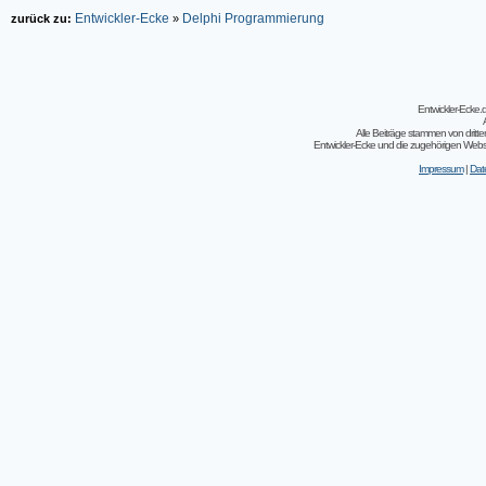
Entwickler-Ecke
Delphi Programmierung
zurück zu:
»
Entwickler-Ecke
Alle Beiträge stammen von dritt
Entwickler-Ecke und die zugehörigen Webseit
Impressum
|
Dat