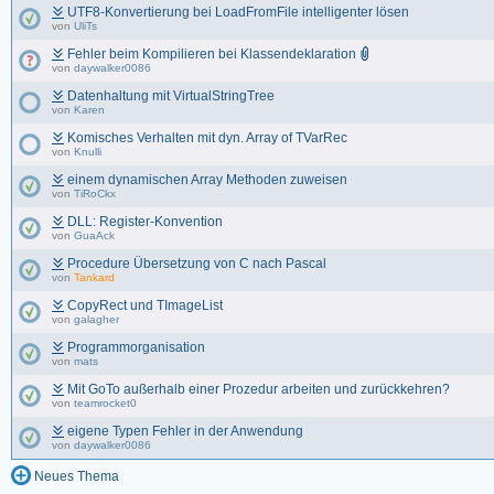
UTF8-Konvertierung bei LoadFromFile intelligenter lösen
von
UliTs
Fehler beim Kompilieren bei Klassendeklaration
von
daywalker0086
Datenhaltung mit VirtualStringTree
von
Karen
Komisches Verhalten mit dyn. Array of TVarRec
von
Knulli
einem dynamischen Array Methoden zuweisen
von
TiRoCkx
DLL: Register-Konvention
von
GuaAck
Procedure Übersetzung von C nach Pascal
von
Tankard
CopyRect und TImageList
von
galagher
Programmorganisation
von
mats
Mit GoTo außerhalb einer Prozedur arbeiten und zurückkehren?
von
teamrocket0
eigene Typen Fehler in der Anwendung
von
daywalker0086
Neues Thema