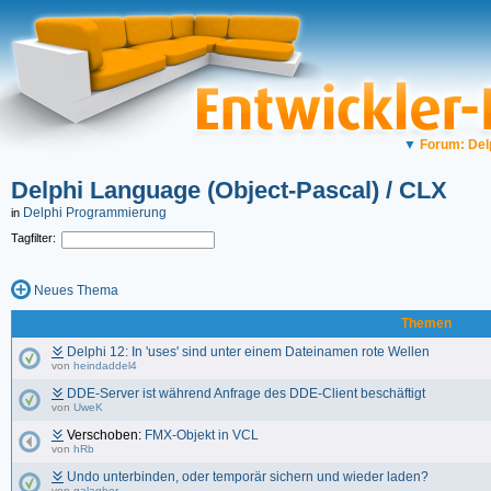
▼
Forum: Del
Delphi Language (Object-Pascal) / CLX
Delphi Programmierung
in
Tagfilter:
Neues Thema
Themen
Delphi 12: In 'uses' sind unter einem Dateinamen rote Wellen
von
heindaddel4
DDE-Server ist während Anfrage des DDE-Client beschäftigt
von
UweK
Verschoben:
FMX-Objekt in VCL
von
hRb
Undo unterbinden, oder temporär sichern und wieder laden?
von
galagher