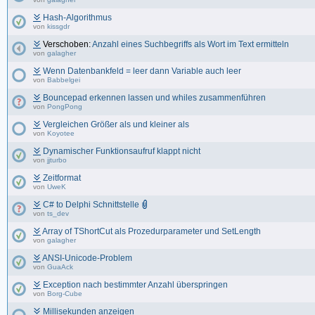
Hash-Algorithmus
von
kissgdr
Verschoben:
Anzahl eines Suchbegriffs als Wort im Text ermitteln
von
galagher
Wenn Datenbankfeld = leer dann Variable auch leer
von
Babbelgei
Bouncepad erkennen lassen und whiles zusammenführen
von
PongPong
Vergleichen Größer als und kleiner als
von
Koyotee
Dynamischer Funktionsaufruf klappt nicht
von
jjturbo
Zeitformat
von
UweK
C# to Delphi Schnittstelle
von
ts_dev
Array of TShortCut als Prozedurparameter und SetLength
von
galagher
ANSI-Unicode-Problem
von
GuaAck
Exception nach bestimmter Anzahl überspringen
von
Borg-Cube
Millisekunden anzeigen