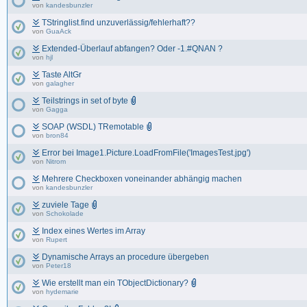
von
kandesbunzler
TStringlist.find unzuverlässig/fehlerhaft??
von
GuaAck
Extended-Überlauf abfangen? Oder -1.#QNAN ?
von
hjl
Taste AltGr
von
galagher
Teilstrings in set of byte
von
Gagga
SOAP (WSDL) TRemotable
von
bron84
Error bei Image1.Picture.LoadFromFile('ImagesTest.jpg')
von
Nitrom
Mehrere Checkboxen voneinander abhängig machen
von
kandesbunzler
zuviele Tage
von
Schokolade
Index eines Wertes im Array
von
Rupert
Dynamische Arrays an procedure übergeben
von
Peter18
Wie erstellt man ein TObjectDictionary?
von
hydemarie