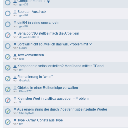
Compiler Fehler ?!
von
gerd33
Boolean-Ausdruck
von
gerd99
uint64 in string umwandeln
von
gerd99
SerialportNG stellt einfach die Arbeit ein
von
daywalker0086
Sort will nicht so, wie ich das will, Problem mit "-"
von
Gausi
Text konvertieren
von
hRb
Komponente selbst erstellen? Menüband mittels TPanel
von
trm
Formatierung in "write"
von
GuaAck
Objekte in einer Reihenfolge verwalten
von
Klaus777
Kleinsten Wert in ListBox ausgeben - Problem
von
X.
Aus einem string der durch ';' getrennt ist einzelnde Wörter
von
Sharky0w0
Type - Array, Consts aus Type
von
trm