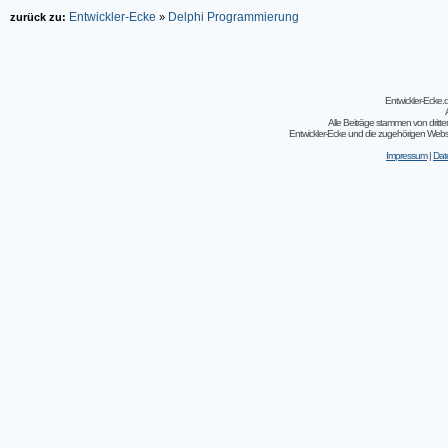
Entwickler-Ecke
Delphi Programmierung
zurück zu:
»
Entwickler-Ecke
Alle Beiträge stammen von dritt
Entwickler-Ecke und die zugehörigen Webseit
Impressum
|
Dat