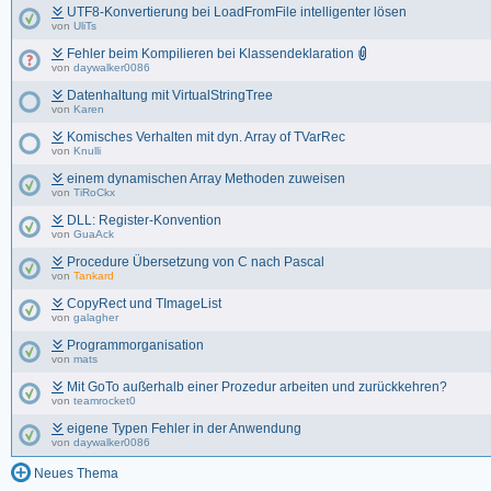
UTF8-Konvertierung bei LoadFromFile intelligenter lösen
von
UliTs
Fehler beim Kompilieren bei Klassendeklaration
von
daywalker0086
Datenhaltung mit VirtualStringTree
von
Karen
Komisches Verhalten mit dyn. Array of TVarRec
von
Knulli
einem dynamischen Array Methoden zuweisen
von
TiRoCkx
DLL: Register-Konvention
von
GuaAck
Procedure Übersetzung von C nach Pascal
von
Tankard
CopyRect und TImageList
von
galagher
Programmorganisation
von
mats
Mit GoTo außerhalb einer Prozedur arbeiten und zurückkehren?
von
teamrocket0
eigene Typen Fehler in der Anwendung
von
daywalker0086
Neues Thema