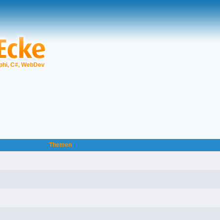
phi, C#, WebDev
Themen