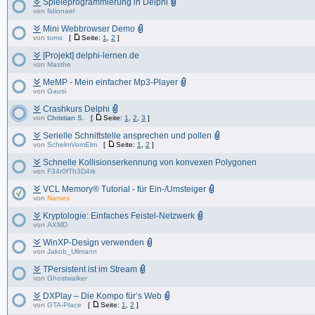
Spieleprogrammierung in Delphi
von
fidionael
Mini Webbrowser Demo
von
toms
[
Seite:
1
,
2
]
[Projekt] delphi-lernen.de
von
Masthe
MeMP - Mein einfacher Mp3-Player
von
Gausi
Crashkurs Delphi
von
Christian S.
[
Seite:
1
,
2
,
3
]
Serielle Schnittstelle ansprechen und pollen
von
SchelmVomElm
[
Seite:
1
,
2
]
Schnelle Kollisionserkennung von konvexen Polygonen
von
F34r0fTh3D4rk
VCL Memory® Tutorial - für Ein-/Umsteiger
von
Narses
Kryptologie: Einfaches Feistel-Netzwerk
von
AXMD
WinXP-Design verwenden
von
Jakob_Ullmann
TPersistent ist im Stream
von
Ghostwalker
DXPlay – Die Kompo für’s Web
von
GTA-Place
[
Seite:
1
,
2
]