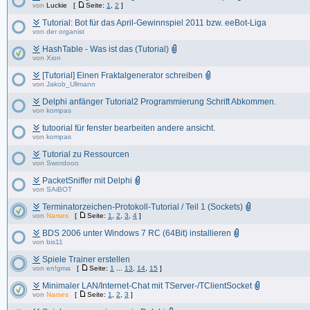
von
Luckie
[
Seite:
1
,
2
]
Tutorial: Bot für das April-Gewinnspiel 2011 bzw. eeBot-Liga
von
der organist
HashTable - Was ist das (Tutorial)
von
Xion
[Tutorial] Einen Fraktalgenerator schreiben
von
Jakob_Ullmann
Delphi anfänger Tutorial2 Programmierung Schrift Abkommen.
von
kompas
tutoorial für fenster bearbeiten andere ansicht.
von
kompas
Tutorial zu Ressourcen
von
Swordooo
PacketSniffer mit Delphi
von
SAiBOT
Terminatorzeichen-Protokoll-Tutorial / Teil 1 (Sockets)
von
Narses
[
Seite:
1
,
2
,
3
,
4
]
BDS 2006 unter Windows 7 RC (64Bit) installieren
von
bis11
Spiele Trainer erstellen
von
en!gma
[
Seite:
1
...
13
,
14
,
15
]
Minimaler LAN/Internet-Chat mit TServer-/TClientSocket
von
Narses
[
Seite:
1
,
2
,
3
]