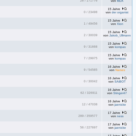
26
/
171776
von
MDX
15 Jahre
0
/
23498
von
der organist
15 Jahre
1
/
49456
von
Xion
15 Jahre
2
/
30039
von
Jakob_Ullmann
15 Jahre
9
/
31668
von
kompas
15 Jahre
7
/
29975
von
kompas
16 Jahre
9
/
54585
von
Narses
16 Jahre
0
/
30042
von
SAiBOT
16 Jahre
62
/
326911
von
Stinger47
16 Jahre
12
/
47038
von
jaenicke
17 Jahre
289
/
359577
von
ness
17 Jahre
56
/
227697
von
jaenicke
17 Jahre