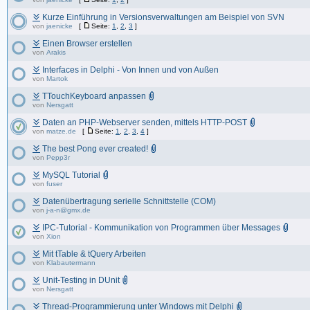
Kurze Einführung in Versionsverwaltungen am Beispiel von SVN
von
jaenicke
[
Seite:
1
,
2
,
3
]
Einen Browser erstellen
von
Arakis
Interfaces in Delphi - Von Innen und von Außen
von
Martok
TTouchKeyboard anpassen
von
Nersgatt
Daten an PHP-Webserver senden, mittels HTTP-POST
von
matze.de
[
Seite:
1
,
2
,
3
,
4
]
The best Pong ever created!
von
Pepp3r
MySQL Tutorial
von
fuser
Datenübertragung serielle Schnittstelle (COM)
von
j-a-n@gmx.de
IPC-Tutorial - Kommunikation von Programmen über Messages
von
Xion
Mit tTable & tQuery Arbeiten
von
Klabautermann
Unit-Testing in DUnit
von
Nersgatt
Thread-Programmierung unter Windows mit Delphi