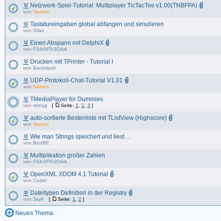
Netzwerk-Spiel-Tutorial: Multiplayer TicTacToe v1.00(TNBFPA)
von
Narses
Tastatureingaben global abfangen und simulieren
von
Silas
Einen Abspann mit DelphiX
von
F34r0fTh3D4rk
Drucken mit TPrinter - Tutorial I
von
Backslash
UDP-Protokoll-Chat-Tutorial V1.01
von
Narses
TMediaPlayer for Dummies
von
retnyg
[
Seite:
1
,
2
,
3
]
auto-sortierte Bestenliste mit TListView (Highscore)
von
Narses
Wie man Strings speichert und liest ...
von
BenBE
Multiplikation großer Zahlen
von
F34r0fTh3D4rk
OpenXML XDOM 4.1 Tutorial
von
Coder
Dateitypen Definition in der Registry
von
JayK
[
Seite:
1
,
2
]
Neues Thema