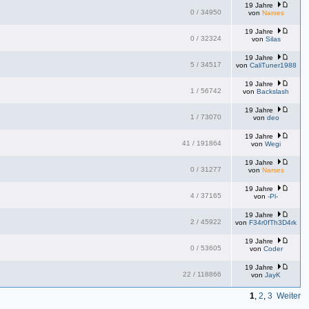
19 Jahre
0
/
34950
von
Narses
19 Jahre
0
/
32324
von
Silas
19 Jahre
5
/
34517
von
CaliTuner1988
19 Jahre
1
/
56742
von
Backslash
19 Jahre
1
/
73070
von
deo
19 Jahre
41
/
191864
von
Wegi
19 Jahre
0
/
31277
von
Narses
19 Jahre
4
/
37165
von
-Pl-
19 Jahre
2
/
45922
von
F34r0fTh3D4rk
19 Jahre
0
/
53605
von
Coder
19 Jahre
22
/
118866
von
JayK
1
,
2
,
3
Weiter