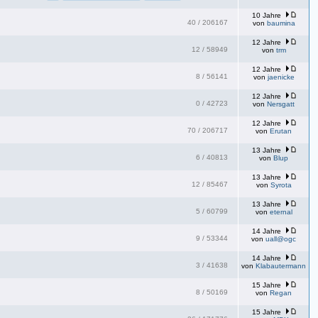
10 Jahre
40
/
206167
von
baumina
12 Jahre
12
/
58949
von
trm
12 Jahre
8
/
56141
von
jaenicke
12 Jahre
0
/
42723
von
Nersgatt
12 Jahre
70
/
206717
von
Erutan
13 Jahre
6
/
40813
von
Blup
13 Jahre
12
/
85467
von
Syrota
13 Jahre
5
/
60799
von
eternal
14 Jahre
9
/
53344
von
uall@ogc
14 Jahre
3
/
41638
von
Klabautermann
15 Jahre
8
/
50169
von
Regan
15 Jahre