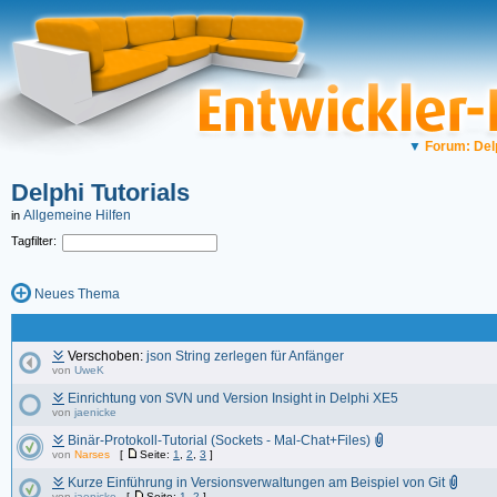
▼
Forum: Del
Delphi Tutorials
Allgemeine Hilfen
in
Tagfilter:
Neues Thema
Verschoben:
json String zerlegen für Anfänger
von
UweK
Einrichtung von SVN und Version Insight in Delphi XE5
von
jaenicke
Binär-Protokoll-Tutorial (Sockets - Mal-Chat+Files)
von
Narses
[
Seite:
1
,
2
,
3
]
Kurze Einführung in Versionsverwaltungen am Beispiel von Git
von
jaenicke
[
Seite:
1
,
2
]