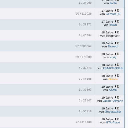
1
/
34009
von
itachi
17 Jahre
20
/
115926
von
Gerhard_S
17 Jahre
1
/
28371
von
cl9wn
18 Jahre
8
/
40784
von
j.klugmann
18 Jahre
57
/
206064
von
Timosch
18 Jahre
29
/
170580
von
rusty
18 Jahre
5
/
32774
von
F34r0fTh3D4rk
18 Jahre
3
/
44155
von
Narses
19 Jahre
1
/
36303
von
AXMD
19 Jahre
0
/
27447
von
Jakob_Ullmann
19 Jahre
2
/
30216
von
Ghostwalker
19 Jahre
27
/
114108
von
GTA-Place