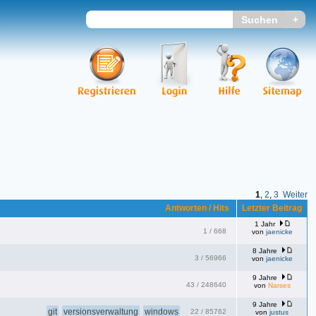
1
,
2
,
3
Weiter
Antworten / Hits
Letzter Beitrag
1 Jahr
1
/
668
von
jaenicke
8 Jahre
3
/
56966
von
jaenicke
9 Jahre
43
/
248640
von
Narses
9 Jahre
git
versionsverwaltung
windows
22
/
85762
von
justus