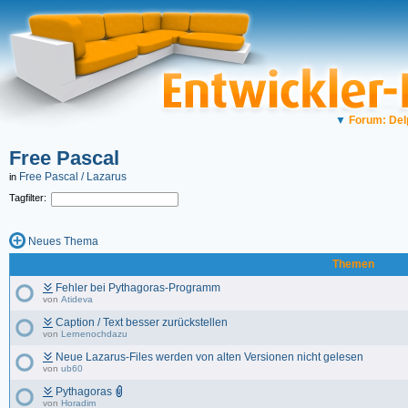
▼
Forum: Del
Free Pascal
Free Pascal / Lazarus
in
Tagfilter:
Neues Thema
Themen
Fehler bei Pythagoras-Programm
von
Atideva
Caption / Text besser zurückstellen
von
Lernenochdazu
Neue Lazarus-Files werden von alten Versionen nicht gelesen
von
ub60
Pythagoras
von
Horadim