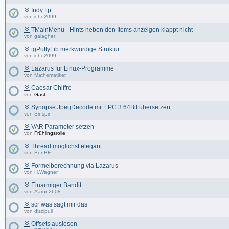
Indy ftp
von
icho2099
TMainMenu - Hints neben den Items anzeigen klappt nicht
von
galagher
tgPuttyLib merkwürdige Struktur
von
icho2099
Lazarus für Linux-Programme
von
Mathematiker
Caesar Chiffre
von
Gast
Synopse JpegDecode mit FPC 3 64Bit übersetzen
von
Sinspin
VAR Parameter setzen
von
Frühlingsrolle
Thread möglichst elegant
von
BenBE
Formelberechnung via Lazarus
von
H.Wagner
Einarmiger Bandit
von
Aaron2608
scr was sagt mir das
von
discipuli
Offsets auslesen