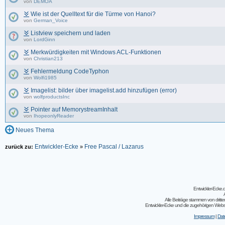
von
DEMOA
Wie ist der Quelltext für die Türme von Hanoi?
von
German_Voice
Listview speichern und laden
von
LordGinn
Merkwürdigkeiten mit Windows ACL-Funktionen
von
Christian213
Fehlermeldung CodeTyphon
von
Wolfi1985
Imagelist: bilder über imagelist.add hinzufügen (error)
von
wolfproductsInc
Pointer auf MemorystreamInhalt
von
IhopeonlyReader
Neues Thema
Entwickler-Ecke
Free Pascal / Lazarus
zurück zu:
»
Entwickler-Ecke
Alle Beiträge stammen von dritt
Entwickler-Ecke und die zugehörigen Webseit
Impressum
|
Dat