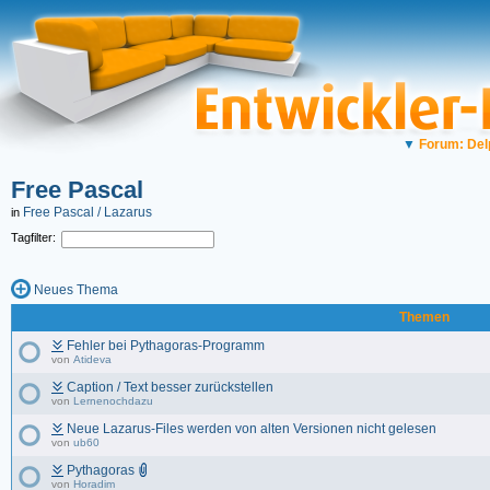
▼
Forum: Del
Free Pascal
Free Pascal / Lazarus
in
Tagfilter:
Neues Thema
Themen
Fehler bei Pythagoras-Programm
von
Atideva
Caption / Text besser zurückstellen
von
Lernenochdazu
Neue Lazarus-Files werden von alten Versionen nicht gelesen
von
ub60
Pythagoras
von
Horadim