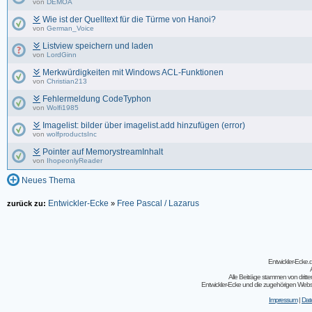
von
DEMOA
Wie ist der Quelltext für die Türme von Hanoi?
von
German_Voice
Listview speichern und laden
von
LordGinn
Merkwürdigkeiten mit Windows ACL-Funktionen
von
Christian213
Fehlermeldung CodeTyphon
von
Wolfi1985
Imagelist: bilder über imagelist.add hinzufügen (error)
von
wolfproductsInc
Pointer auf MemorystreamInhalt
von
IhopeonlyReader
Neues Thema
Entwickler-Ecke
Free Pascal / Lazarus
zurück zu:
»
Entwickler-Ecke
Alle Beiträge stammen von dritt
Entwickler-Ecke und die zugehörigen Webseit
Impressum
|
Dat