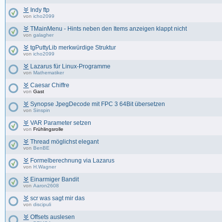
Indy ftp
von
icho2099
TMainMenu - Hints neben den Items anzeigen klappt nicht
von
galagher
tgPuttyLib merkwürdige Struktur
von
icho2099
Lazarus für Linux-Programme
von
Mathematiker
Caesar Chiffre
von
Gast
Synopse JpegDecode mit FPC 3 64Bit übersetzen
von
Sinspin
VAR Parameter setzen
von
Frühlingsrolle
Thread möglichst elegant
von
BenBE
Formelberechnung via Lazarus
von
H.Wagner
Einarmiger Bandit
von
Aaron2608
scr was sagt mir das
von
discipuli
Offsets auslesen