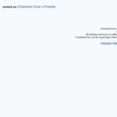
Entwickler-Ecke
Projekte
zurück zu:
»
Entwickler-Ecke
Alle Beiträge stammen von dritt
Entwickler-Ecke und die zugehörigen Webseit
Impressum
|
Dat