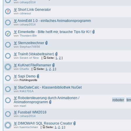
von
csharp2014
Short Link Generator
von
cdmesut
AnimEdit 1.0 - einfaches Animationsprogramm
von
csharp2014
Eimerkette - Bitte helft mir, brauche Tips für KI !
von
Thorsten-Bln
Sternzeitrechner
von
Stephan74656
TrainIt (Vokabeltrainer)
von
Seven of Nine
[
Seite:
1
,
2
]
KuKnet FileRenamer
von
Chatfix
[
Seite:
1
,
2
,
3
]
Sapi Demo
von
Frühlingsrolle
StarDateCalc - Klassenbibliothek NuGet
von
Kirk1701A
Robotersteuerung durch Animationen /
roboter
ti
Animationsprogramm
von
mael
Fussball WM2018
von
csharp2014
DIMOWA® SQL Resource Creator
von
haentschman
[
Seite:
1
,
2
,
3
]