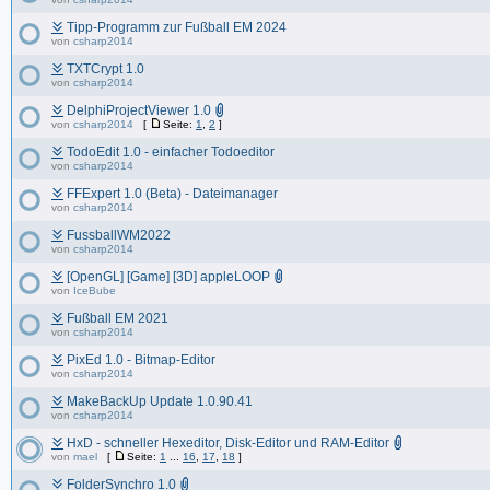
Tipp-Programm zur Fußball EM 2024
von
csharp2014
TXTCrypt 1.0
von
csharp2014
DelphiProjectViewer 1.0
von
csharp2014
[
Seite:
1
,
2
]
TodoEdit 1.0 - einfacher Todoeditor
von
csharp2014
FFExpert 1.0 (Beta) - Dateimanager
von
csharp2014
FussballWM2022
von
csharp2014
[OpenGL] [Game] [3D] appleLOOP
von
IceBube
Fußball EM 2021
von
csharp2014
PixEd 1.0 - Bitmap-Editor
von
csharp2014
MakeBackUp Update 1.0.90.41
von
csharp2014
HxD - schneller Hexeditor, Disk-Editor und RAM-Editor
von
mael
[
Seite:
1
...
16
,
17
,
18
]
FolderSynchro 1.0