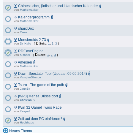
Chinesischer, jüdischer und islamischer Kalender
von
Mathematiker
Kalenderprogramm
von
Mathematiker
sharpDox
von
Geaz
Monsteroids 2.73
von
Dr. Hallo
[
Seite:
1
,
2
,
3
]
RDCaveEngine
von
rushifell
[
Seite:
1
,
2
,
3
]
Ameisen
von
Mathematiker
Dawn Spectator Tool (Update: 09.05.2014)
von
VampireSilence
Tsuro - The game of the path
von
Jann1k
[WP8] Mensa Düsseldorf
von
Christian S.
[Win 32 Game] Twigs Rage
von
Kaspall
Zeit auf dem PC einfrieren !
von
Hochhaus
Neues Thema