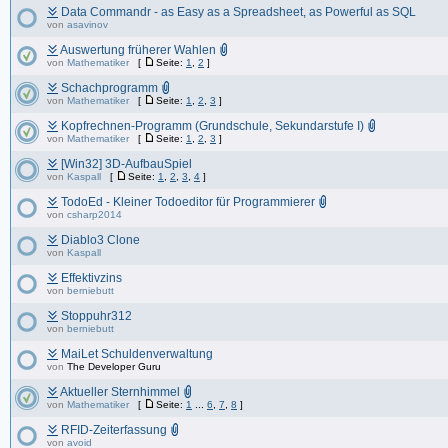
Data Commandr - as Easy as a Spreadsheet, as Powerful as SQL
von
asavinov
Auswertung früherer Wahlen
von
Mathematiker
[
Seite:
1
,
2
]
Schachprogramm
von
Mathematiker
[
Seite:
1
,
2
,
3
]
Kopfrechnen-Programm (Grundschule, Sekundarstufe I)
von
Mathematiker
[
Seite:
1
,
2
,
3
]
[Win32] 3D-AufbauSpiel
von
Kaspall
[
Seite:
1
,
2
,
3
,
4
]
TodoEd - Kleiner Todoeditor für Programmierer
von
csharp2014
Diablo3 Clone
von
Kaspall
Effektivzins
von
berniebutt
Stoppuhr312
von
berniebutt
MaiLet Schuldenverwaltung
von
The Developer Guru
Aktueller Sternhimmel
von
Mathematiker
[
Seite:
1
...
6
,
7
,
8
]
RFID-Zeiterfassung
von
avoid