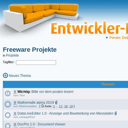
▼
Forum: Del
Freeware Projekte
Projekte
in
Tagfilter:
Neues Thema
Themen
Wichtig:
Bitte vor dem posten lesen!
von
Tino
Mathematik alpha 2019
von
Mathematiker
[
Seite:
1
...
17
,
18
,
19
]
DataLineEditor 1.0 - Anzeige und Bearbeitung von Messdaten
von
csharp2014
DocPro 1.0 - Document Viewer
von
csharp2014