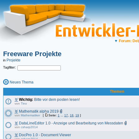
▼
Forum: Del
Freeware Projekte
Projekte
in
Tagfilter:
Neues Thema
Themen
Wichtig:
Bitte vor dem posten lesen!
von
Tino
Mathematik alpha 2019
von
Mathematiker
[
Seite:
1
...
17
,
18
,
19
]
DataLineEditor 1.0 - Anzeige und Bearbeitung von Messdaten
von
csharp2014
DocPro 1.0 - Document Viewer
von
csharp2014