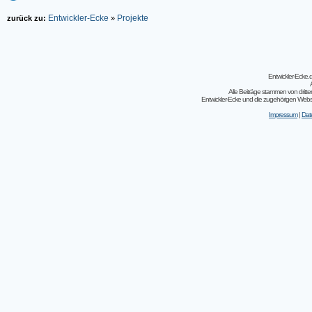
Entwickler-Ecke
Projekte
zurück zu:
»
Entwickler-Ecke
Alle Beiträge stammen von dritt
Entwickler-Ecke und die zugehörigen Webseit
Impressum
|
Dat