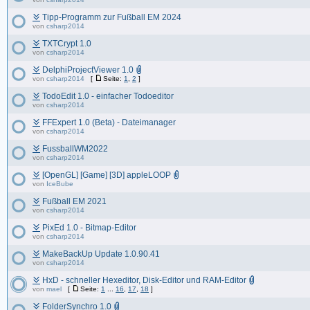
Tipp-Programm zur Fußball EM 2024
von
csharp2014
TXTCrypt 1.0
von
csharp2014
DelphiProjectViewer 1.0
von
csharp2014
[
Seite:
1
,
2
]
TodoEdit 1.0 - einfacher Todoeditor
von
csharp2014
FFExpert 1.0 (Beta) - Dateimanager
von
csharp2014
FussballWM2022
von
csharp2014
[OpenGL] [Game] [3D] appleLOOP
von
IceBube
Fußball EM 2021
von
csharp2014
PixEd 1.0 - Bitmap-Editor
von
csharp2014
MakeBackUp Update 1.0.90.41
von
csharp2014
HxD - schneller Hexeditor, Disk-Editor und RAM-Editor
von
mael
[
Seite:
1
...
16
,
17
,
18
]
FolderSynchro 1.0