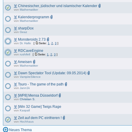
Chinesischer, jüdischer und islamischer Kalender
von
Mathematiker
Kalenderprogramm
von
Mathematiker
sharpDox
von
Geaz
Monsteroids 2.73
von
Dr. Hallo
[
Seite:
1
,
2
,
3
]
RDCaveEngine
von
rushifell
[
Seite:
1
,
2
,
3
]
Ameisen
von
Mathematiker
Dawn Spectator Tool (Update: 09.05.2014)
von
VampireSilence
Tsuro - The game of the path
von
Jann1k
[WP8] Mensa Düsseldorf
von
Christian S.
[Win 32 Game] Twigs Rage
von
Kaspall
Zeit auf dem PC einfrieren !
von
Hochhaus
Neues Thema