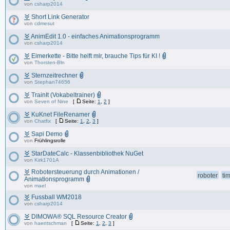
von
csharp2014
Short Link Generator
von
cdmesut
AnimEdit 1.0 - einfaches Animationsprogramm
von
csharp2014
Eimerkette - Bitte helft mir, brauche Tips für KI !
von
Thorsten-Bln
Sternzeitrechner
von
Stephan74656
TrainIt (Vokabeltrainer)
von
Seven of Nine
[
Seite:
1
,
2
]
KuKnet FileRenamer
von
Chatfix
[
Seite:
1
,
2
,
3
]
Sapi Demo
von
Frühlingsrolle
StarDateCalc - Klassenbibliothek NuGet
von
Kirk1701A
Robotersteuerung durch Animationen /
roboter
ti
Animationsprogramm
von
mael
Fussball WM2018
von
csharp2014
DIMOWA® SQL Resource Creator
von
haentschman
[
Seite:
1
,
2
,
3
]