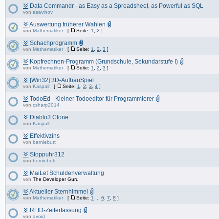
Data Commandr - as Easy as a Spreadsheet, as Powerful as SQL
von
asavinov
Auswertung früherer Wahlen
von
Mathematiker
[
Seite:
1
,
2
]
Schachprogramm
von
Mathematiker
[
Seite:
1
,
2
,
3
]
Kopfrechnen-Programm (Grundschule, Sekundarstufe I)
von
Mathematiker
[
Seite:
1
,
2
,
3
]
[Win32] 3D-AufbauSpiel
von
Kaspall
[
Seite:
1
,
2
,
3
,
4
]
TodoEd - Kleiner Todoeditor für Programmierer
von
csharp2014
Diablo3 Clone
von
Kaspall
Effektivzins
von
berniebutt
Stoppuhr312
von
berniebutt
MaiLet Schuldenverwaltung
von
The Developer Guru
Aktueller Sternhimmel
von
Mathematiker
[
Seite:
1
...
6
,
7
,
8
]
RFID-Zeiterfassung
von
avoid