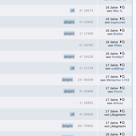
16 Jahre
c#
8
/
18173
von
Niko S.
16 Jahre
delphi
0
/
22932
von
baphumet
16 Jahre
delphi
2
/
17265
von
Boldar
16 Jahre
0
/
13792
von
FAlter
16 Jahre
delphi
4
/
18128
von
PreMarT
17 Jahre
c#
2
/
17778
von
uall@ogc
17 Jahre
delphi
15
/
36209
von
Mitmischer 1703
17 Jahre
delphi
8
/
22846
von
FinnO
17 Jahre
1
/
16351
von
defnax
17 Jahre
c#
9
/
29426
von
j.klugmann
17 Jahre
delphi
28
/
70952
von
j.klugmann
18 Jahre