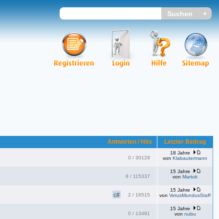
Antworten / Hits
Letzter Beitrag
18 Jahre
0
/
30129
von
Klabautermann
15 Jahre
8
/
115337
von
Martok
15 Jahre
c#
2
/
16515
von
VetusMundusStaff
15 Jahre
0
/
13481
von
nubu