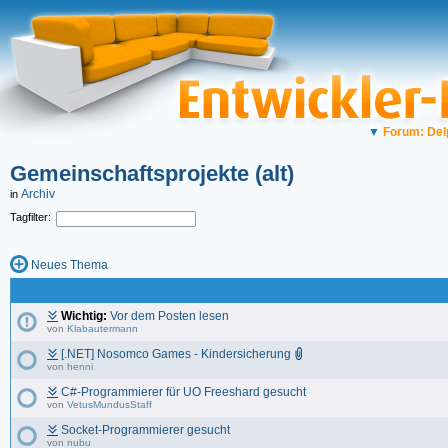
▼
Forum: Del
Gemeinschaftsprojekte (alt)
Archiv
in
Tagfilter:
Neues Thema
Wichtig:
Vor dem Posten lesen
von
Klabautermann
[.NET] Nosomco Games - Kindersicherung
von
henni
C#-Programmierer für UO Freeshard gesucht
von
VetusMundusStaff
Socket-Programmierer gesucht
von
nubu