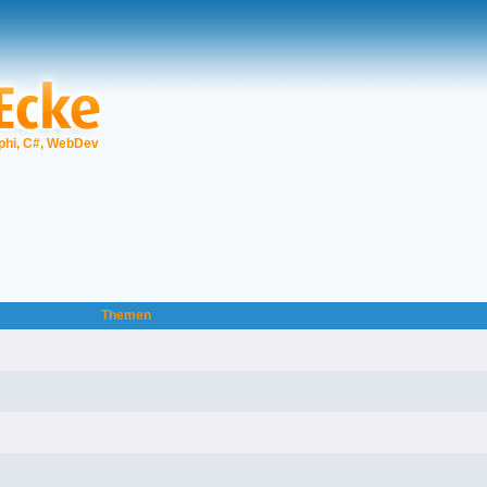
phi, C#, WebDev
Themen