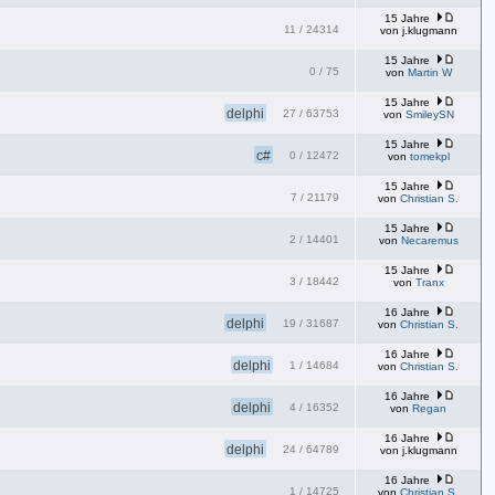
15 Jahre
11
/
24314
von
j.klugmann
15 Jahre
0
/
75
von
Martin W
15 Jahre
delphi
27
/
63753
von
SmileySN
15 Jahre
c#
0
/
12472
von
tomekpl
15 Jahre
7
/
21179
von
Christian S.
15 Jahre
2
/
14401
von
Necaremus
15 Jahre
3
/
18442
von
Tranx
16 Jahre
delphi
19
/
31687
von
Christian S.
16 Jahre
delphi
1
/
14684
von
Christian S.
16 Jahre
delphi
4
/
16352
von
Regan
16 Jahre
delphi
24
/
64789
von
j.klugmann
16 Jahre
1
/
14725
von
Christian S.