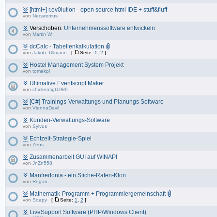
[html+] r.ev0lution - open source html IDE + stuff&fluff
von
Necaremus
Verschoben:
Unternehmenssoftware entwickeln
von
Martin W
dcCalc - Tabellenkalkulation
von
Jakob_Ullmann
[
Seite:
1
,
2
]
Hostel Management System Projekt
von
tomekpl
Ultimative Eventscript Maker
von
chickenfigt1989
[C#] Trainings-Verwaltungs und Planungs Software
von
ViennaDevil
Kunden-Verwaltungs-Software
von
Sylvus
Echtzeit-Strategie-Spiel
von
Zeus.
Zusammenarbeit GUI auf WINAPI
von
JnZn558
Manfredonia - ein Stiche-Raten-Klon
von
Regan
Mathematik-Programm + Programmiergemeinschaft
von
Soapy
[
Seite:
1
,
2
]
LiveSupport Software (PHP/Windows Client)