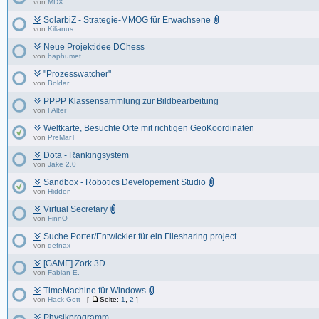
von
MDX
SolarbiZ - Strategie-MMOG für Erwachsene
von
Kilianus
Neue Projektidee DChess
von
baphumet
"Prozesswatcher"
von
Boldar
PPPP Klassensammlung zur Bildbearbeitung
von
FAlter
Weltkarte, Besuchte Orte mit richtigen GeoKoordinaten
von
PreMarT
Dota - Rankingsystem
von
Jake 2.0
Sandbox - Robotics Developement Studio
von
Hidden
Virtual Secretary
von
FinnO
Suche Porter/Entwickler für ein Filesharing project
von
defnax
[GAME] Zork 3D
von
Fabian E.
TimeMachine für Windows
von
Hack Gott
[
Seite:
1
,
2
]
Physikprogramm