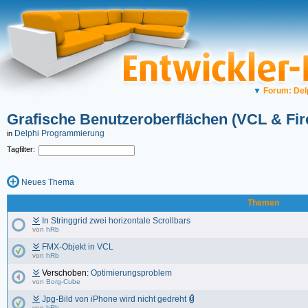
▼
Forum: Del
Grafische Benutzeroberflächen (VCL & Fi
Delphi Programmierung
in
Tagfilter:
Neues Thema
Themen
In Stringgrid zwei horizontale Scrollbars
von
hRb
FMX-Objekt in VCL
von
hRb
Verschoben:
Optimierungsproblem
von
Borg-Cube
Jpg-Bild von iPhone wird nicht gedreht
von
hRb