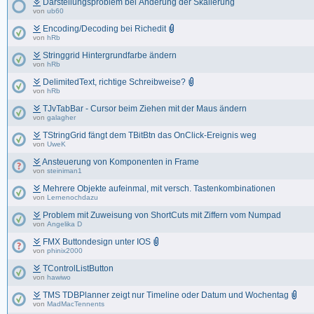
Darstellungsproblem bei Änderung der Skalierung
von
ub60
Encoding/Decoding bei Richedit
von
hRb
Stringgrid Hintergrundfarbe ändern
von
hRb
DelimitedText, richtige Schreibweise?
von
hRb
TJvTabBar - Cursor beim Ziehen mit der Maus ändern
von
galagher
TStringGrid fängt dem TBitBtn das OnClick-Ereignis weg
von
UweK
Ansteuerung von Komponenten in Frame
von
steiniman1
Mehrere Objekte aufeinmal, mit versch. Tastenkombinationen
von
Lernenochdazu
Problem mit Zuweisung von ShortCuts mit Ziffern vom Numpad
von
Angelika D
FMX Buttondesign unter IOS
von
phinix2000
TControlListButton
von
hawiwo
TMS TDBPlanner zeigt nur Timeline oder Datum und Wochentag
von
MadMacTennents