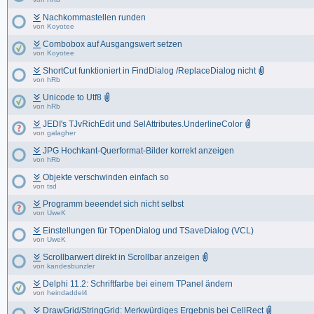
Nachkommastellen runden
von
Koyotee
Combobox auf Ausgangswert setzen
von
Koyotee
ShortCut funktioniert in FindDialog /ReplaceDialog nicht
von
hRb
Unicode to Utf8
von
hRb
JEDI's TJvRichEdit und SelAttributes.UnderlineColor
von
galagher
JPG Hochkant-Querformat-Bilder korrekt anzeigen
von
hRb
Objekte verschwinden einfach so
von
tsd
Programm beeendet sich nicht selbst
von
UweK
Einstellungen für TOpenDialog und TSaveDialog (VCL)
von
UweK
Scrollbarwert direkt in Scrollbar anzeigen
von
kandesbunzler
Delphi 11.2: Schriftfarbe bei einem TPanel ändern
von
heindaddel4
DrawGrid/StringGrid: Merkwürdiges Ergebnis bei CellRect