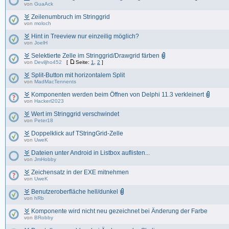
von
GuaAck
Zeilenumbruch im Stringgrid
von
moloch
Hint in Treeview nur einzeilig möglich?
von
JoelH
Selektierte Zelle im Stringgrid/Drawgrid färben
von
Deviljho452
[
Seite:
1
,
2
]
Split-Button mit horizontalem Split
von
MadMacTennents
Komponenten werden beim Öffnen von Delphi 11.3 verkleinert
von
Hackerl2023
Wert im Stringgrid verschwindet
von
Peter18
Doppelklick auf TStringGrid-Zelle
von
UweK
Dateien unter Android in Listbox auflisten...
von
JmHobby
Zeichensatz in der EXE mitnehmen
von
UweK
Benutzeroberfläche hell/dunkel
von
hRb
Komponente wird nicht neu gezeichnet bei Änderung der Farbe
von
BRobby