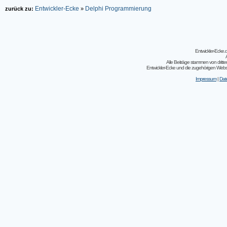
Entwickler-Ecke
Delphi Programmierung
zurück zu:
»
Entwickler-Ecke
Alle Beiträge stammen von dritt
Entwickler-Ecke und die zugehörigen Webseit
Impressum
|
Dat