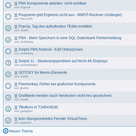
FMX Komponente ableiten: nicht sichtbar
von
IngovA
Programm gibt Ergebnis nicht aus - MWST-Rechner (Anfänger)
von
DeusXIII
PopUp, Tag des aufrufenden TEdits ermitteln
von
JoelH
FMX - Beim Speichern in eine SQL-Datenbank Fehlermeldung
von
JmHobby
Delphi FMX Android - Edit OnKeyDown
von
JmHobby
Delphi 11 - Skalierungsproblem auf Nicht-4K-Displays
von
wurzelsepp1
GOTOXY für Memo-Elemente
von
OeBe
Firemonkey, Fehler bei grafischer Komponente
von
jjturbo
Grafikteile werden nach Verdecken nicht neu gezeichnet
von
UweK
TButtons in TJvRichEdit
von
galagher
kein übergeordnetes Fenster VirtualTrees
von
apparet
Neues Thema