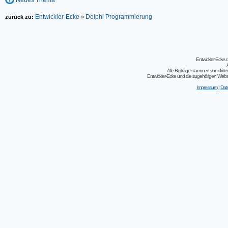
Entwickler-Ecke
Delphi Programmierung
zurück zu:
»
Entwickler-Ecke
Alle Beiträge stammen von dritt
Entwickler-Ecke und die zugehörigen Webseit
Impressum
|
Dat