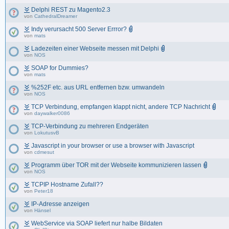
Delphi REST zu Magento2.3
von
CathedralDreamer
Indy verursacht 500 Server Errror?
von
mats
Ladezeiten einer Webseite messen mit Delphi
von
NOS
SOAP for Dummies?
von
mats
%252F etc. aus URL entfernen bzw. umwandeln
von
NOS
TCP Verbindung, empfangen klappt nicht, andere TCP Nachricht
von
daywalker0086
TCP-Verbindung zu mehreren Endgeräten
von
LokutusvB
Javascript in your browser or use a browser with Javascript
von
cdmesut
Programm über TOR mit der Webseite kommunizieren lassen
von
NOS
TCPIP Hostname Zufall??
von
Peter18
IP-Adresse anzeigen
von
Hänsel
WebService via SOAP liefert nur halbe Bildaten