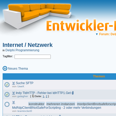
▼
Forum: Del
Internet / Netzwerk
Delphi Programmierung
in
Tagfilter:
Neues Thema
Themen
Suche SFTP
von
UweK
Indy TIdHTTP - Fehler bei IdHTTP1.Get
von
galagher
[
Seite:
1
,
2
]
konstruktor
mehreren instanzen
msrdpclient8notsafeforscrip
MsRdpClient8NotSafeForScripting - 2 oder mehr Verbindungen
von
teamrocket0