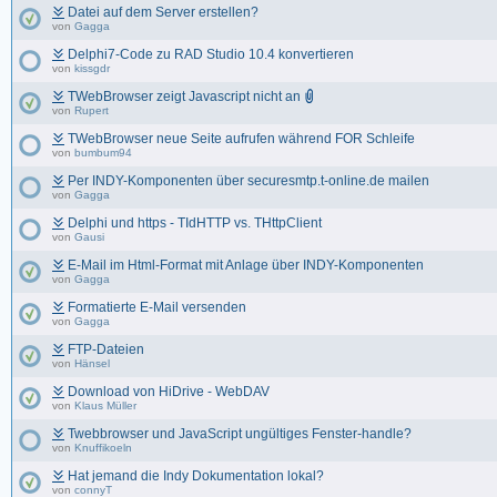
Datei auf dem Server erstellen?
von
Gagga
Delphi7-Code zu RAD Studio 10.4 konvertieren
von
kissgdr
TWebBrowser zeigt Javascript nicht an
von
Rupert
TWebBrowser neue Seite aufrufen während FOR Schleife
von
bumbum94
Per INDY-Komponenten über securesmtp.t-online.de mailen
von
Gagga
Delphi und https - TIdHTTP vs. THttpClient
von
Gausi
E-Mail im Html-Format mit Anlage über INDY-Komponenten
von
Gagga
Formatierte E-Mail versenden
von
Gagga
FTP-Dateien
von
Hänsel
Download von HiDrive - WebDAV
von
Klaus Müller
Twebbrowser und JavaScript ungültiges Fenster-handle?
von
Knuffikoeln
Hat jemand die Indy Dokumentation lokal?
von
connyT