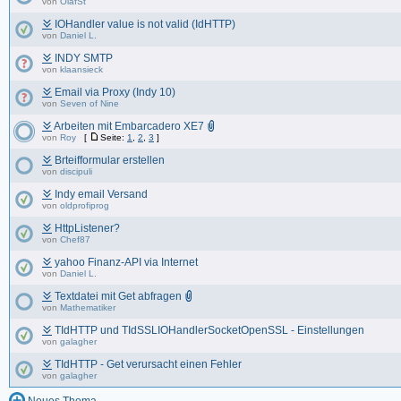
von
OlafSt
IOHandler value is not valid (IdHTTP)
von
Daniel L.
INDY SMTP
von
klaansieck
Email via Proxy (Indy 10)
von
Seven of Nine
Arbeiten mit Embarcadero XE7
von
Roy
[
Seite:
1
,
2
,
3
]
Brteifformular erstellen
von
discipuli
Indy email Versand
von
oldprofiprog
HttpListener?
von
Chef87
yahoo Finanz-API via Internet
von
Daniel L.
Textdatei mit Get abfragen
von
Mathematiker
TIdHTTP und TIdSSLIOHandlerSocketOpenSSL - Einstellungen
von
galagher
TIdHTTP - Get verursacht einen Fehler
von
galagher
Neues Thema