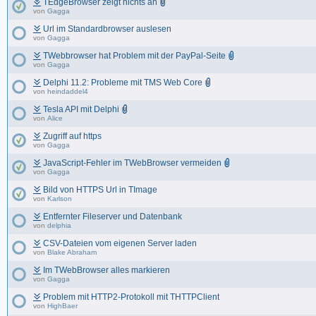
TEdgeBrowser zeigt nichts an
von
Gagga
Url im Standardbrowser auslesen
von
Gagga
TWebbrowser hat Problem mit der PayPal-Seite
von
Gagga
Delphi 11.2: Probleme mit TMS Web Core
von
heindaddel4
Tesla API mit Delphi
von
Alice
Zugriff auf https
von
Gagga
JavaScript-Fehler im TWebBrowser vermeiden
von
Gagga
Bild von HTTPS Url in TImage
von
Karlson
Entfernter Fileserver und Datenbank
von
delphia
CSV-Dateien vom eigenen Server laden
von
Blake Abraham
Im TWebBrowser alles markieren
von
Gagga
Problem mit HTTP2-Protokoll mit THTTPClient
von
HighBaer