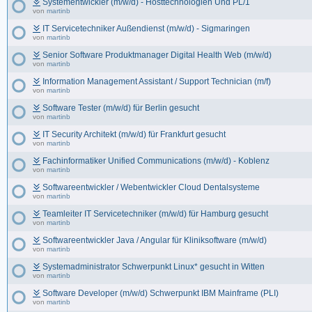
Systementwickler (m/w/d) - Hosttechnologien Und PL/1
von
martinb
IT Servicetechniker Außendienst (m/w/d) - Sigmaringen
von
martinb
Senior Software Produktmanager Digital Health Web (m/w/d)
von
martinb
Information Management Assistant / Support Technician (m/f)
von
martinb
Software Tester (m/w/d) für Berlin gesucht
von
martinb
IT Security Architekt (m/w/d) für Frankfurt gesucht
von
martinb
Fachinformatiker Unified Communications (m/w/d) - Koblenz
von
martinb
Softwareentwickler / Webentwickler Cloud Dentalsysteme
von
martinb
Teamleiter IT Servicetechniker (m/w/d) für Hamburg gesucht
von
martinb
Softwareentwickler Java / Angular für Kliniksoftware (m/w/d)
von
martinb
Systemadministrator Schwerpunkt Linux* gesucht in Witten
von
martinb
Software Developer (m/w/d) Schwerpunkt IBM Mainframe (PLI)
von
martinb