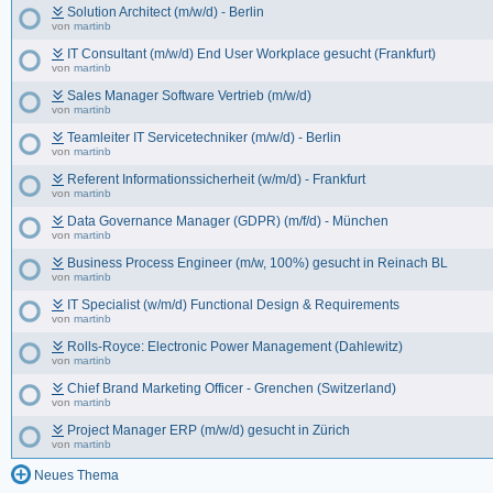
Solution Architect (m/w/d) - Berlin
von
martinb
IT Consultant (m/w/d) End User Workplace gesucht (Frankfurt)
von
martinb
Sales Manager Software Vertrieb (m/w/d)
von
martinb
Teamleiter IT Servicetechniker (m/w/d) - Berlin
von
martinb
Referent Informationssicherheit (w/m/d) - Frankfurt
von
martinb
Data Governance Manager (GDPR) (m/f/d) - München
von
martinb
Business Process Engineer (m/w, 100%) gesucht in Reinach BL
von
martinb
IT Specialist (w/m/d) Functional Design & Requirements
von
martinb
Rolls-Royce: Electronic Power Management (Dahlewitz)
von
martinb
Chief Brand Marketing Officer - Grenchen (Switzerland)
von
martinb
Project Manager ERP (m/w/d) gesucht in Zürich
von
martinb
Neues Thema