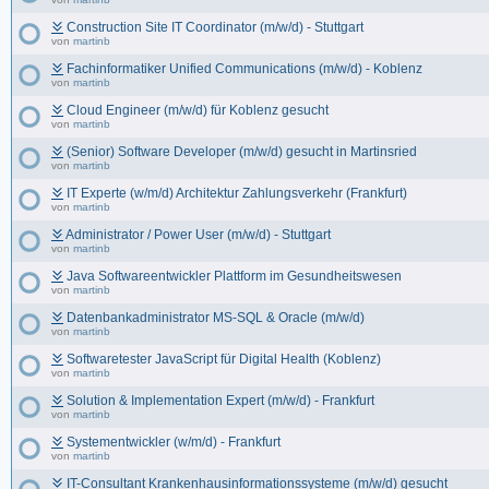
Construction Site IT Coordinator (m/w/d) - Stuttgart
von
martinb
Fachinformatiker Unified Communications (m/w/d) - Koblenz
von
martinb
Cloud Engineer (m/w/d) für Koblenz gesucht
von
martinb
(Senior) Software Developer (m/w/d) gesucht in Martinsried
von
martinb
IT Experte (w/m/d) Architektur Zahlungsverkehr (Frankfurt)
von
martinb
Administrator / Power User (m/w/d) - Stuttgart
von
martinb
Java Softwareentwickler Plattform im Gesundheitswesen
von
martinb
Datenbankadministrator MS-SQL & Oracle (m/w/d)
von
martinb
Softwaretester JavaScript für Digital Health (Koblenz)
von
martinb
Solution & Implementation Expert (m/w/d) - Frankfurt
von
martinb
Systementwickler (w/m/d) - Frankfurt
von
martinb
IT-Consultant Krankenhausinformationssysteme (m/w/d) gesucht