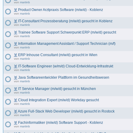
von
martinb
Product Owner Arztpraxis Software (m/w/d) - Koblenz
von
martinb
IT-Consultant Prozessberatung (m/w/d) gesucht in Koblenz
von
martinb
Trainee Software Support Schwerpunkt ERP (m/w/d) gesucht
von
martinb
Information Management Assistant / Support Technician (m/f)
von
martinb
ERP Inhouse Consultant (m/w/d) gesucht in Wien
von
martinb
IT-Software Engineer (w/m/d) Cloud-Entwicklung-Infrastrukt
von
martinb
Java Softwareentwickler Plattform im Gesundheitswesen
von
martinb
IT Service Manager (m/w/d) gesucht in München
von
martinb
Cloud Integration Expert (m/w/d) Workday gesucht
von
martinb
Azure Full-Stack Web Developer (m/w/d) gesucht in Rostock
von
martinb
Fachinformatiker (m/w/d) Software Support - Koblenz
von
martinb