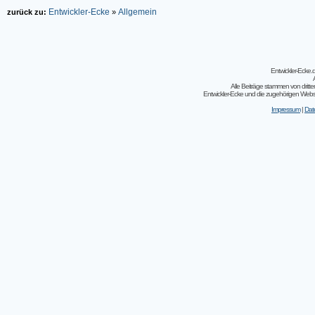
Entwickler-Ecke
Allgemein
zurück zu:
»
Entwickler-Ecke
Alle Beiträge stammen von dritt
Entwickler-Ecke und die zugehörigen Webseit
Impressum
|
Dat