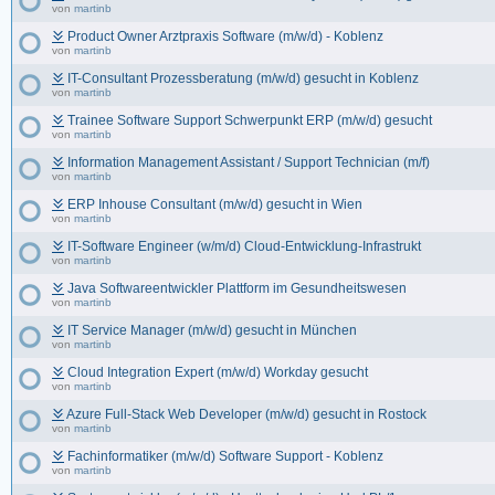
von
martinb
Product Owner Arztpraxis Software (m/w/d) - Koblenz
von
martinb
IT-Consultant Prozessberatung (m/w/d) gesucht in Koblenz
von
martinb
Trainee Software Support Schwerpunkt ERP (m/w/d) gesucht
von
martinb
Information Management Assistant / Support Technician (m/f)
von
martinb
ERP Inhouse Consultant (m/w/d) gesucht in Wien
von
martinb
IT-Software Engineer (w/m/d) Cloud-Entwicklung-Infrastrukt
von
martinb
Java Softwareentwickler Plattform im Gesundheitswesen
von
martinb
IT Service Manager (m/w/d) gesucht in München
von
martinb
Cloud Integration Expert (m/w/d) Workday gesucht
von
martinb
Azure Full-Stack Web Developer (m/w/d) gesucht in Rostock
von
martinb
Fachinformatiker (m/w/d) Software Support - Koblenz
von
martinb