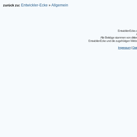
Entwickler-Ecke
Allgemein
zurück zu:
»
Entwickler-Ecke
Alle Beiträge stammen von dritt
Entwickler-Ecke und die zugehörigen Webseit
Impressum
|
Dat