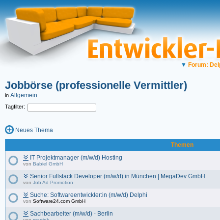
▼
Forum: Del
Jobbörse (professionelle Vermittler)
Allgemein
in
Tagfilter:
Neues Thema
Themen
IT Projektmanager (m/w/d) Hosting
von
Babiel GmbH
Senior Fullstack Developer (m/w/d) in München | MegaDev GmbH
von
Job Ad Promotion
Suche: Softwareentwickler:in (m/w/d) Delphi
von
Software24.com GmbH
Sachbearbeiter (m/w/d) - Berlin
von
martinb