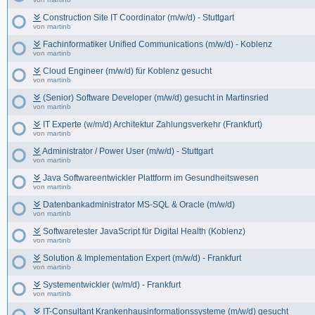
Construction Site IT Coordinator (m/w/d) - Stuttgart
von
martinb
Fachinformatiker Unified Communications (m/w/d) - Koblenz
von
martinb
Cloud Engineer (m/w/d) für Koblenz gesucht
von
martinb
(Senior) Software Developer (m/w/d) gesucht in Martinsried
von
martinb
IT Experte (w/m/d) Architektur Zahlungsverkehr (Frankfurt)
von
martinb
Administrator / Power User (m/w/d) - Stuttgart
von
martinb
Java Softwareentwickler Plattform im Gesundheitswesen
von
martinb
Datenbankadministrator MS-SQL & Oracle (m/w/d)
von
martinb
Softwaretester JavaScript für Digital Health (Koblenz)
von
martinb
Solution & Implementation Expert (m/w/d) - Frankfurt
von
martinb
Systementwickler (w/m/d) - Frankfurt
von
martinb
IT-Consultant Krankenhausinformationssysteme (m/w/d) gesucht