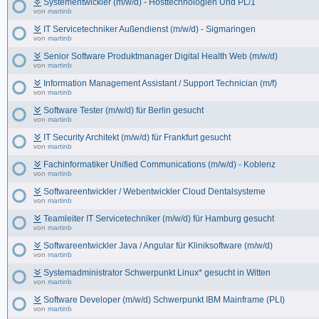
Systementwickler (m/w/d) - Hosttechnologien Und PL/1
von
martinb
IT Servicetechniker Außendienst (m/w/d) - Sigmaringen
von
martinb
Senior Software Produktmanager Digital Health Web (m/w/d)
von
martinb
Information Management Assistant / Support Technician (m/f)
von
martinb
Software Tester (m/w/d) für Berlin gesucht
von
martinb
IT Security Architekt (m/w/d) für Frankfurt gesucht
von
martinb
Fachinformatiker Unified Communications (m/w/d) - Koblenz
von
martinb
Softwareentwickler / Webentwickler Cloud Dentalsysteme
von
martinb
Teamleiter IT Servicetechniker (m/w/d) für Hamburg gesucht
von
martinb
Softwareentwickler Java / Angular für Kliniksoftware (m/w/d)
von
martinb
Systemadministrator Schwerpunkt Linux* gesucht in Witten
von
martinb
Software Developer (m/w/d) Schwerpunkt IBM Mainframe (PLI)
von
martinb