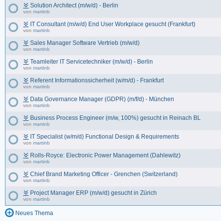
Solution Architect (m/w/d) - Berlin
von
martinb
IT Consultant (m/w/d) End User Workplace gesucht (Frankfurt)
von
martinb
Sales Manager Software Vertrieb (m/w/d)
von
martinb
Teamleiter IT Servicetechniker (m/w/d) - Berlin
von
martinb
Referent Informationssicherheit (w/m/d) - Frankfurt
von
martinb
Data Governance Manager (GDPR) (m/f/d) - München
von
martinb
Business Process Engineer (m/w, 100%) gesucht in Reinach BL
von
martinb
IT Specialist (w/m/d) Functional Design & Requirements
von
martinb
Rolls-Royce: Electronic Power Management (Dahlewitz)
von
martinb
Chief Brand Marketing Officer - Grenchen (Switzerland)
von
martinb
Project Manager ERP (m/w/d) gesucht in Zürich
von
martinb
Neues Thema