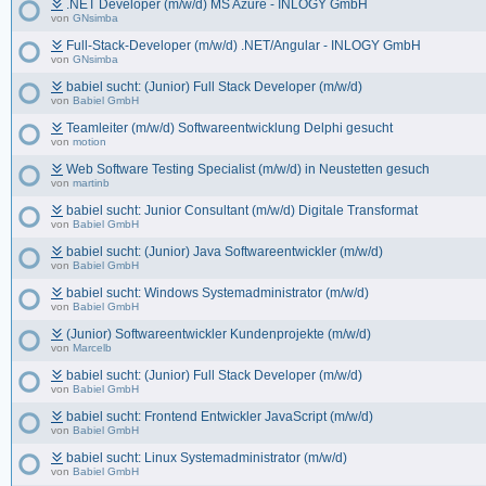
.NET Developer (m/w/d) MS Azure - INLOGY GmbH
von
GNsimba
Full-Stack-Developer (m/w/d) .NET/Angular - INLOGY GmbH
von
GNsimba
babiel sucht: (Junior) Full Stack Developer (m/w/d)
von
Babiel GmbH
Teamleiter (m/w/d) Softwareentwicklung Delphi gesucht
von
motion
Web Software Testing Specialist (m/w/d) in Neustetten gesuch
von
martinb
babiel sucht: Junior Consultant (m/w/d) Digitale Transformat
von
Babiel GmbH
babiel sucht: (Junior) Java Softwareentwickler (m/w/d)
von
Babiel GmbH
babiel sucht: Windows Systemadministrator (m/w/d)
von
Babiel GmbH
(Junior) Softwareentwickler Kundenprojekte (m/w/d)
von
Marcelb
babiel sucht: (Junior) Full Stack Developer (m/w/d)
von
Babiel GmbH
babiel sucht: Frontend Entwickler JavaScript (m/w/d)
von
Babiel GmbH
babiel sucht: Linux Systemadministrator (m/w/d)
von
Babiel GmbH