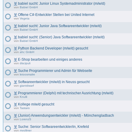
babiel sucht: Junior Linux Systemadministrator (m/w/d)
von
Babiel GmbH
Offene C#-Entwickler Stellen bei United Internet
von
Vegeta
babiel sucht: Junior Java Softwareentwickler (m/w/d)
von
Babiel GmbH
babiel sucht: (Senior) Java Softwareentwickler (m/w/d)
von
Babiel GmbH
Python Backend Developer (m/w/d) gesucht
von
ahc GmbH
E-Shop bearbeiten und einiges anderes
von
discipuli
Suche Programmierer und Admin für Webseite
von
leioosmalre
Softwareentwickler (m/w/d) in Neuss gesucht
von
giantdwarf
Programmierer (Delphi) mit technischer Ausrichtung (m/w/d)
von
Knulli
Kollege m/w/d gesucht
von
Tastaro
(Junior) Anwendungsentwickler (m/w/d) - Mönchengladbach
von
LorenzS
Suche: Senior Softwareentwickler/in, Krefeld
von
mvollmer