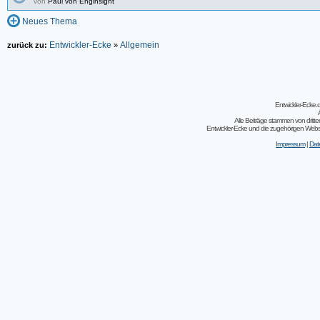
von
Paul von Enginsight
Neues Thema
Entwickler-Ecke
Allgemein
zurück zu:
»
Entwickler-Ecke
Alle Beiträge stammen von dritt
Entwickler-Ecke und die zugehörigen Webseit
Impressum
|
Dat