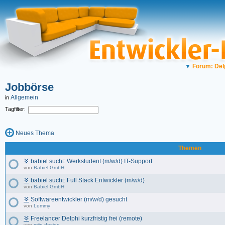
▼
Forum: Del
Jobbörse
Allgemein
in
Tagfilter:
Neues Thema
Themen
babiel sucht: Werkstudent (m/w/d) IT-Support
von
Babiel GmbH
babiel sucht: Full Stack Entwickler (m/w/d)
von
Babiel GmbH
Softwareentwickler (m/w/d) gesucht
von
Lemmy
Freelancer Delphi kurzfristig frei (remote)
von
mijn-design