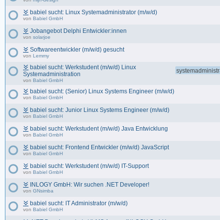
babiel sucht: Linux Systemadministrator (m/w/d)
von
Babiel GmbH
Jobangebot Delphi Entwickler:innen
von
solarjoe
Softwareentwickler (m/w/d) gesucht
von
Lemmy
babiel sucht: Werkstudent (m/w/d) Linux
systemadministr
Systemadministration
von
Babiel GmbH
babiel sucht: (Senior) Linux Systems Engineer (m/w/d)
von
Babiel GmbH
babiel sucht: Junior Linux Systems Engineer (m/w/d)
von
Babiel GmbH
babiel sucht: Werkstudent (m/w/d) Java Entwicklung
von
Babiel GmbH
babiel sucht: Frontend Entwickler (m/w/d) JavaScript
von
Babiel GmbH
babiel sucht: Werkstudent (m/w/d) IT-Support
von
Babiel GmbH
INLOGY GmbH: Wir suchen .NET Developer!
von
GNsimba
babiel sucht: IT Administrator (m/w/d)
von
Babiel GmbH