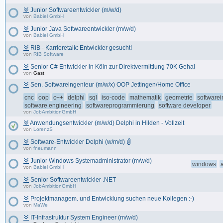
Junior Softwareentwickler (m/w/d)
von
Babiel GmbH
Junior Java Softwareentwickler (m/w/d)
von
Babiel GmbH
RIB - Karrieretalk: Entwickler gesucht!
von
RIB Software
Senior C# Entwickler in Köln zur Direktvermittlung 70K Gehal
von
Gast
Sen. Softwareingenieur (m/w/x) OOP Jettingen/Home Office
cnc
oop
c++
delphi
sql
iso-code
mathematik
geometrie
softwarei
software engineering
softwareprogrammierung
software developer
von
JobAmbitionGmbH
Anwendungsentwickler (m/w/d) Delphi in Hilden - Vollzeit
von
LorenzS
Software-Entwickler Delphi (w/m/d)
von
fneumann
Junior Windows Systemadministrator (m/w/d)
windows
von
Babiel GmbH
Senior Softwareentwickler .NET
von
JobAmbitionGmbH
Projektmanagem. und Entwicklung suchen neue Kollegen :-)
von
MaWe
IT-Infrastruktur System Engineer (m/w/d)