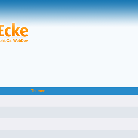
phi, C#, WebDev
Themen