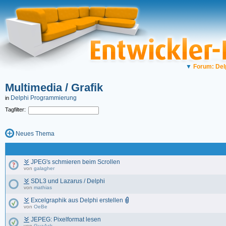
▼
Forum: Del
Multimedia / Grafik
Delphi Programmierung
in
Tagfilter:
Neues Thema
JPEG's schmieren beim Scrollen
von
galagher
SDL3 und Lazarus / Delphi
von
mathias
Excelgraphik aus Delphi erstellen
von
OeBe
JEPEG: Pixelformat lesen
von
GuaAck