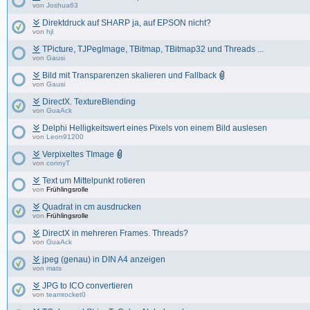
von
Joshua63
Direktdruck auf SHARP ja, auf EPSON nicht?
von
hjl
TPicture, TJPegImage, TBitmap, TBitmap32 und Threads ...
von
Gausi
Bild mit Transparenzen skalieren und Fallback
von
Gausi
DirectX. TextureBlending
von
GuaAck
Delphi Helligkeitswert eines Pixels von einem Bild auslesen
von
Leon91200
Verpixeltes TImage
von
connyT
Text um Mittelpunkt rotieren
von
Frühlingsrolle
Quadrat in cm ausdrucken
von
Frühlingsrolle
DirectX in mehreren Frames. Threads?
von
GuaAck
jpeg (genau) in DIN A4 anzeigen
von
mats
JPG to ICO convertieren
von
teamrocket0