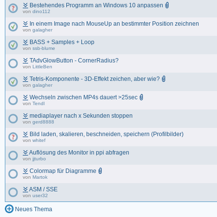
Bestehendes Programm an Windows 10 anpassen
von
dino112
In einem Image nach MouseUp an bestimmter Position zeichnen
von
galagher
BASS + Samples + Loop
von
ssb-blume
TAdvGlowButton - CornerRadius?
von
LittleBen
Tetris-Komponente - 3D-Effekt zeichen, aber wie?
von
galagher
Wechseln zwischen MP4s dauert >25sec
von
Tendl
mediaplayer nach x Sekunden stoppen
von
gerd8888
Bild laden, skalieren, beschneiden, speichern (Profilbilder)
von
whitef
Auflösung des Monitor in ppi abfragen
von
jjturbo
Colormap für Diagramme
von
Martok
ASM / SSE
von
user32
Neues Thema