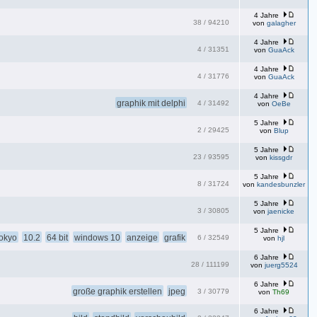
4 Jahre
38
/
94210
von
galagher
4 Jahre
4
/
31351
von
GuaAck
4 Jahre
4
/
31776
von
GuaAck
4 Jahre
graphik mit delphi
4
/
31492
von
OeBe
5 Jahre
2
/
29425
von
Blup
5 Jahre
23
/
93595
von
kissgdr
5 Jahre
8
/
31724
von
kandesbunzler
5 Jahre
3
/
30805
von
jaenicke
5 Jahre
tokyo
10.2
64 bit
windows 10
anzeige
grafik
6
/
32549
von
hjl
6 Jahre
28
/
111199
von
juerg5524
6 Jahre
große graphik erstellen
jpeg
3
/
30779
von
Th69
6 Jahre