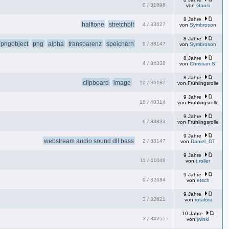
0
/
31696
von
Gausi
8 Jahre
halftone
stretchblt
4
/
33627
von
Symbroson
8 Jahre
pngobject
png
alpha
transparenz
speichern
9
/
38147
von
Symbroson
8 Jahre
4
/
34338
von
Christian S.
8 Jahre
clipboard
image
10
/
36187
von
Frühlingsrolle
9 Jahre
18
/
40314
von
Frühlingsrolle
9 Jahre
6
/
33833
von
Frühlingsrolle
9 Jahre
webstream audio sound dll bass
2
/
33147
von
Daniel_DT
9 Jahre
11
/
41049
von
t.roller
9 Jahre
0
/
32684
von
etsch
9 Jahre
3
/
32621
von
rotalosi
10 Jahre
3
/
34255
von
jwinkl