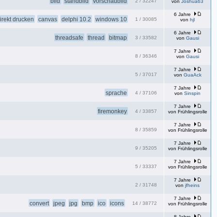
bild
standbild
vorschaubild
2
/
32247
von
Joshua63
6 Jahre
irekt drucken
canvas
delphi 10.2
windows 10
1
/
30085
von
hjl
6 Jahre
threadsafe
thread
bitmap
3
/
33582
von
Gausi
7 Jahre
8
/
36346
von
Gausi
7 Jahre
5
/
37017
von
GuaAck
7 Jahre
sprache
4
/
37106
von
Sinspin
7 Jahre
firemonkey
4
/
33857
von
Frühlingsrolle
7 Jahre
8
/
35859
von
Frühlingsrolle
7 Jahre
9
/
35205
von
Frühlingsrolle
7 Jahre
5
/
33337
von
Frühlingsrolle
7 Jahre
2
/
31748
von
jfheins
7 Jahre
convert
jpeg
jpg
bmp
ico
icons
14
/
38772
von
Frühlingsrolle
8 Jahre