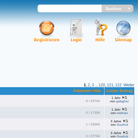
1
,
2
,
3
...
120
,
121
,
122
Weiter
Antworten / Hits
Letzter Beitrag
1 Jahr
9
/
33744
von
galagher
1 Jahr
0
/
17308
von
mathias
3 Jahre
1
/
33069
von
GuaAck
3 Jahre
3
/
27794
von
GuaAck