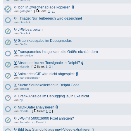
Icon in Zwischenablage kopieren
von
galagher
[
Seite:
1
,
2
]
TImage: Nur Teilbereich wird gezeichnet
von
GuaAck
JPG bearbeiten
von
GuaAck
Graphikausgabe im Debugmodus
von
OeBe
Transparentes Image kann die Größe nicht ändern
von
zongo-joe
Abspielen kurzer Tonsignale in Delphi7
von
kissgdr
[
Seite:
1
,
2
]
Animiertes GIF wird nicht abgespielt
von
kandesbunzler
Suche Soundkollektion in Delphi Code
von
kissgdr
Grafik-Anzeige im Debugging ja, in Exe nicht.
von
hjl
MIDI-Datei analysieren
von
Noodel
[
Seite:
1
,
2
]
JPG mit 5000x6000 Pixel anlegen?
von
Tomaten im Gesicht
Bild bzw Standbild aus mp4-Video extrahieren!?