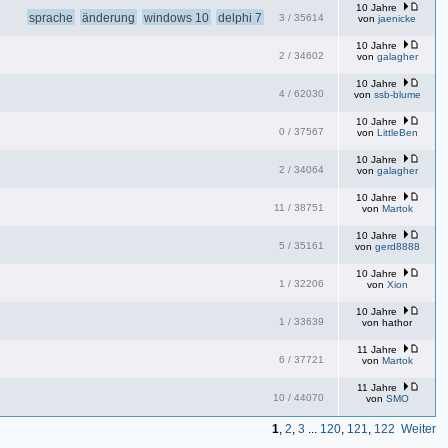
10 Jahre
sprache
änderung
windows 10
delphi 7
3
/
35614
von
jaenicke
10 Jahre
2
/
34602
von
galagher
10 Jahre
4
/
62030
von
ssb-blume
10 Jahre
0
/
37567
von
LittleBen
10 Jahre
2
/
34064
von
galagher
10 Jahre
11
/
38751
von
Martok
10 Jahre
5
/
35161
von
gerd8888
10 Jahre
1
/
32206
von
Xion
10 Jahre
1
/
33639
von
hathor
11 Jahre
6
/
37721
von
Martok
11 Jahre
10
/
44070
von
SMO
1
,
2
,
3
...
120
,
121
,
122
Weiter