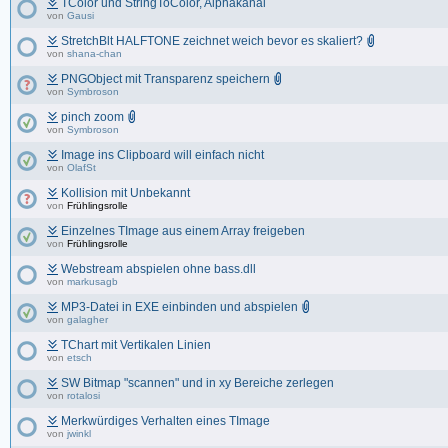
TColor und StringToColor, Alphakanal
von
Gausi
StretchBlt HALFTONE zeichnet weich bevor es skaliert?
von
shana-chan
PNGObject mit Transparenz speichern
von
Symbroson
pinch zoom
von
Symbroson
Image ins Clipboard will einfach nicht
von
OlafSt
Kollision mit Unbekannt
von
Frühlingsrolle
Einzelnes TImage aus einem Array freigeben
von
Frühlingsrolle
Webstream abspielen ohne bass.dll
von
markusagb
MP3-Datei in EXE einbinden und abspielen
von
galagher
TChart mit Vertikalen Linien
von
etsch
SW Bitmap "scannen" und in xy Bereiche zerlegen
von
rotalosi
Merkwürdiges Verhalten eines TImage
von
jwinkl