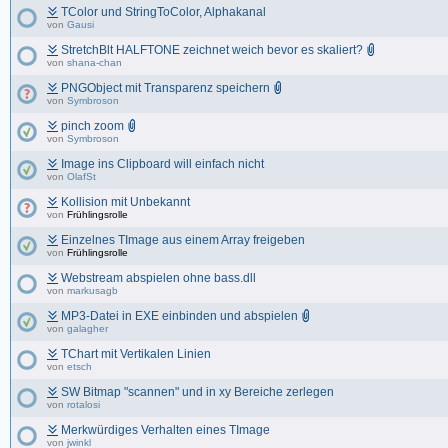
TColor und StringToColor, Alphakanal
von
Gausi
StretchBlt HALFTONE zeichnet weich bevor es skaliert?
von
shana-chan
PNGObject mit Transparenz speichern
von
Symbroson
pinch zoom
von
Symbroson
Image ins Clipboard will einfach nicht
von
OlafSt
Kollision mit Unbekannt
von
Frühlingsrolle
Einzelnes TImage aus einem Array freigeben
von
Frühlingsrolle
Webstream abspielen ohne bass.dll
von
markusagb
MP3-Datei in EXE einbinden und abspielen
von
galagher
TChart mit Vertikalen Linien
von
etsch
SW Bitmap "scannen" und in xy Bereiche zerlegen
von
rotalosi
Merkwürdiges Verhalten eines TImage
von
jwinkl