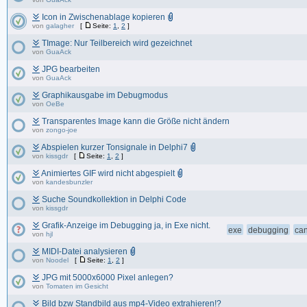
Icon in Zwischenablage kopieren
von
galagher
[
Seite:
1
,
2
]
TImage: Nur Teilbereich wird gezeichnet
von
GuaAck
JPG bearbeiten
von
GuaAck
Graphikausgabe im Debugmodus
von
OeBe
Transparentes Image kann die Größe nicht ändern
von
zongo-joe
Abspielen kurzer Tonsignale in Delphi7
von
kissgdr
[
Seite:
1
,
2
]
Animiertes GIF wird nicht abgespielt
von
kandesbunzler
Suche Soundkollektion in Delphi Code
von
kissgdr
Grafik-Anzeige im Debugging ja, in Exe nicht.
exe
debugging
ca
von
hjl
MIDI-Datei analysieren
von
Noodel
[
Seite:
1
,
2
]
JPG mit 5000x6000 Pixel anlegen?
von
Tomaten im Gesicht
Bild bzw Standbild aus mp4-Video extrahieren!?