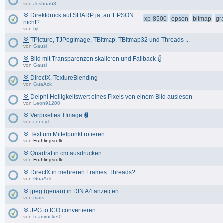
von
Joshua63
Direktdruck auf SHARP ja, auf EPSON
xp-8500
epson
bitmap
gra
nicht?
von
hjl
TPicture, TJPegImage, TBitmap, TBitmap32 und Threads ...
von
Gausi
Bild mit Transparenzen skalieren und Fallback
von
Gausi
DirectX. TextureBlending
von
GuaAck
Delphi Helligkeitswert eines Pixels von einem Bild auslesen
von
Leon91200
Verpixeltes TImage
von
connyT
Text um Mittelpunkt rotieren
von
Frühlingsrolle
Quadrat in cm ausdrucken
von
Frühlingsrolle
DirectX in mehreren Frames. Threads?
von
GuaAck
jpeg (genau) in DIN A4 anzeigen
von
mats
JPG to ICO convertieren
von
teamrocket0