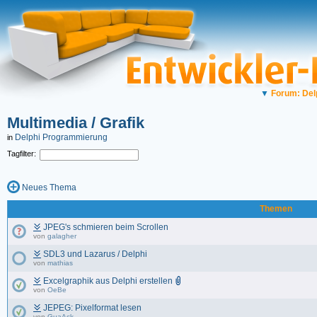
▼
Forum: Del
Multimedia / Grafik
Delphi Programmierung
in
Tagfilter:
Neues Thema
Themen
JPEG's schmieren beim Scrollen
von
galagher
SDL3 und Lazarus / Delphi
von
mathias
Excelgraphik aus Delphi erstellen
von
OeBe
JEPEG: Pixelformat lesen
von
GuaAck