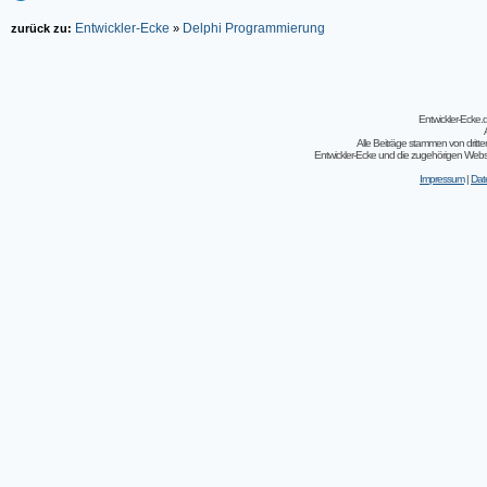
Entwickler-Ecke
Delphi Programmierung
zurück zu:
»
Entwickler-Ecke
Alle Beiträge stammen von dritt
Entwickler-Ecke und die zugehörigen Webseit
Impressum
|
Dat