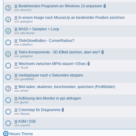
Bestehendes Programm an Windows 10 anpassen
von
dino112
In einem Image nach MouseUp an bestimmter Position zeichnen
von
galagher
BASS + Samples + Loop
von
ssb-blume
TAdvGlowButton - CornerRadius?
von
LittleBen
Tetris-Komponente - 3D-Effekt zeichen, aber wie?
von
galagher
Wechseln zwischen MP4s dauert >25sec
von
Tendl
mediaplayer nach x Sekunden stoppen
von
gerd8888
Bild laden, skalieren, beschneiden, speichern (Profilbilder)
von
whitef
Auflösung des Monitor in ppi abfragen
von
jjturbo
Colormap für Diagramme
von
Martok
ASM / SSE
von
user32
Neues Thema