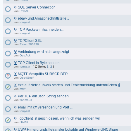
SQL Server Connection
von
RobAll
ebay- und Amazonschnittstelle...
von
tomycat
TCP Packete mitschneiden....
von
tomycat
TCPClient SSL
von
Raven280438
Verbindung wird nicht angezeigt
von
GuaAck
TCP Client in Byte senden...
von
tomycat
[
Seite:
1
,
2
]
MQTT Mosquitto SUBSCRIBER
von
GoofiGoofi
exe auf Netzlaufwerk starten und Fehlermeldung unterdrücken
von
mrtfr
Per TCP ein Json String senden
von
flohmaus
email mit c# versenden und Port ...
von
tomycat
TcpClient ist geschlossen, wenn ich was senden will
von
OlafSt
UWP Hintergrundsfiletransfer Lokaldir auf Windows-UNCShare