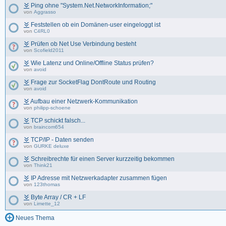
Ping ohne "System.Net.NetworkInformation;"
von
Aggrasso
Feststellen ob ein Domänen-user eingeloggt ist
von
C4RL0
Prüfen ob Net Use Verbindung besteht
von
Scofield2011
Wie Latenz und Online/Offline Status prüfen?
von
avoid
Frage zur SocketFlag DontRoute und Routing
von
avoid
Aufbau einer Netzwerk-Kommunikation
von
philipp-schoene
TCP schickt falsch...
von
braincom654
TCP/IP - Daten senden
von
GURKE deluxe
Schreibrechte für einen Server kurzzeitig bekommen
von
Think21
IP Adresse mit Netzwerkadapter zusammen fügen
von
123thomas
Byte Array / CR + LF
von
Limette_12
Neues Thema