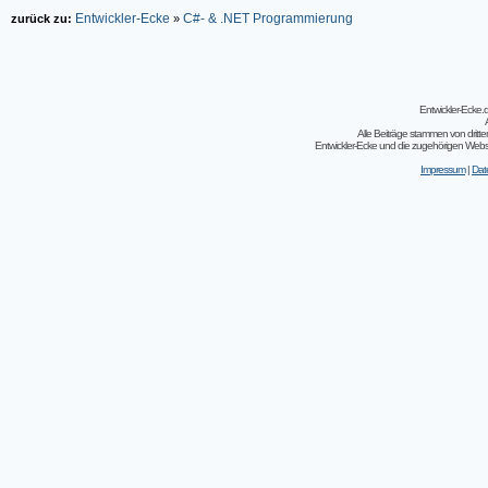
Entwickler-Ecke
C#- & .NET Programmierung
zurück zu:
»
Entwickler-Ecke
Alle Beiträge stammen von dritt
Entwickler-Ecke und die zugehörigen Webseit
Impressum
|
Dat