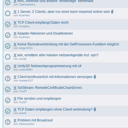
MAC Adresse und andere "eindeutige" Merkmale
von
Talemantros
1 Server, 2 Clients, aber nur einer kann maximal online sein
von
Kuehter
TCP Client empfängt Daten nicht
von
hoxplus
Adapter Aktivieren und Deaktivieren
von
Kuehter
Keine Remoteverbindung mit der GetProcesses-Funktion möglich
von
woge1011
wie, ermitteln aller lokalen netzwerkgeräte incl. vpn?
von
avoid
Unity3D Netzwerkprogrammierung mit c#
von
enter9991
Client kontinuierlich mit Informationen versorgen
von
master147
SslStream: RemoteCertificateChainErrors
von
Tru5T
File senden und empfangen
von
Tru5T
TCP Daten empfangen ohne Client verbindung?
von
avoid
Problem mit Broadcast
von
EldoranDev