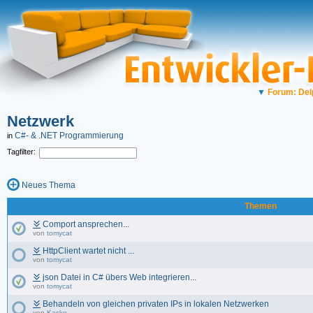
▼
Forum: Del
Netzwerk
C#- & .NET Programmierung
in
Tagfilter:
Neues Thema
Themen
Comport ansprechen...
von
tomycat
HttpClient wartet nicht ...
von
tomycat
json Datei in C# übers Web integrieren...
von
tomycat
Behandeln von gleichen privaten IPs in lokalen Netzwerken
von
Kasko