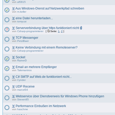
von
af0815
Aus Windows-Dienst auf Netzwerkpfad schreiben
von
m.keller
eine Datei herunterladen...
von
tomycat
Serververbindung über https funktioniert nicht
von
Csharp-programmierer
[
Seite:
1
,
2
]
TCP Messenger
von
PetziBaer
Keine Verbindung mit einem Remoteserver?
von
Csharp-programmierer
Socket
von
RainerD
Email an mehrere Empfänger
von
Talemantros
C# SMTP auf Web.de funktioniert nicht...
von
Cynder
UDP Receive
von
marcel04
Webservice über Dienstverweis für Windows Phone hinzufügen
von
Steven85
Performance Einbußen im Netzwerk
von
haschme