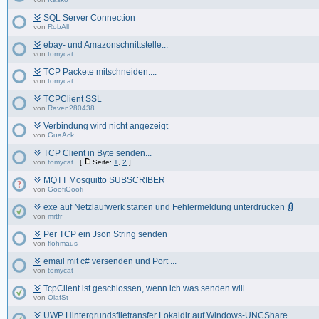
SQL Server Connection
von
RobAll
ebay- und Amazonschnittstelle...
von
tomycat
TCP Packete mitschneiden....
von
tomycat
TCPClient SSL
von
Raven280438
Verbindung wird nicht angezeigt
von
GuaAck
TCP Client in Byte senden...
von
tomycat
[
Seite:
1
,
2
]
MQTT Mosquitto SUBSCRIBER
von
GoofiGoofi
exe auf Netzlaufwerk starten und Fehlermeldung unterdrücken
von
mrtfr
Per TCP ein Json String senden
von
flohmaus
email mit c# versenden und Port ...
von
tomycat
TcpClient ist geschlossen, wenn ich was senden will
von
OlafSt
UWP Hintergrundsfiletransfer Lokaldir auf Windows-UNCShare