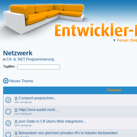
▼
Forum: Del
Netzwerk
C#- & .NET Programmierung
in
Tagfilter:
Neues Thema
Themen
Comport ansprechen...
von
tomycat
HttpClient wartet nicht ...
von
tomycat
json Datei in C# übers Web integrieren...
von
tomycat
Behandeln von gleichen privaten IPs in lokalen Netzwerken
von
Kasko