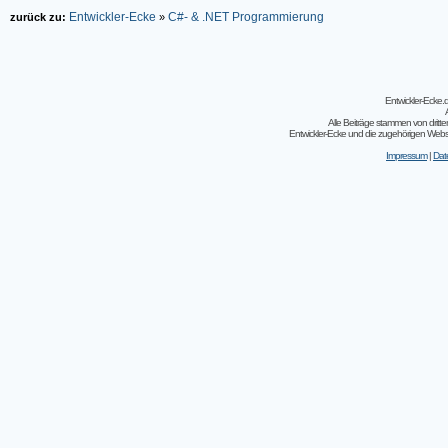
Entwickler-Ecke
C#- & .NET Programmierung
zurück zu:
»
Entwickler-Ecke
Alle Beiträge stammen von dritt
Entwickler-Ecke und die zugehörigen Webseit
Impressum
|
Dat