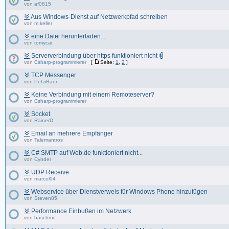
von
af0815
Aus Windows-Dienst auf Netzwerkpfad schreiben
von
m.keller
eine Datei herunterladen...
von
tomycat
Serververbindung über https funktioniert nicht
von
Csharp-programmierer
[
Seite:
1
,
2
]
TCP Messenger
von
PetziBaer
Keine Verbindung mit einem Remoteserver?
von
Csharp-programmierer
Socket
von
RainerD
Email an mehrere Empfänger
von
Talemantros
C# SMTP auf Web.de funktioniert nicht...
von
Cynder
UDP Receive
von
marcel04
Webservice über Dienstverweis für Windows Phone hinzufügen
von
Steven85
Performance Einbußen im Netzwerk
von
haschme