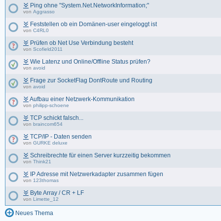
Ping ohne "System.Net.NetworkInformation;"
von
Aggrasso
Feststellen ob ein Domänen-user eingeloggt ist
von
C4RL0
Prüfen ob Net Use Verbindung besteht
von
Scofield2011
Wie Latenz und Online/Offline Status prüfen?
von
avoid
Frage zur SocketFlag DontRoute und Routing
von
avoid
Aufbau einer Netzwerk-Kommunikation
von
philipp-schoene
TCP schickt falsch...
von
braincom654
TCP/IP - Daten senden
von
GURKE deluxe
Schreibrechte für einen Server kurzzeitig bekommen
von
Think21
IP Adresse mit Netzwerkadapter zusammen fügen
von
123thomas
Byte Array / CR + LF
von
Limette_12
Neues Thema