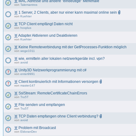
MAC Adresse und andere "eindeutige" Merkmale
von
Talemantros
1 Server, 2 Clients, aber nur einer kann maximal online sein
von
Kuehter
TCP Client empfängt Daten nicht
von
hoxplus
Adapter Aktivieren und Deaktivieren
von
Kuehter
Keine Remoteverbindung mit der GetProcesses-Funktion möglich
von
woge1011
wie, ermitteln aller lokalen netzwerkgeräte incl. vpn?
von
avoid
Unity3D Netzwerkprogrammierung mit c#
von
enter9991
Client kontinuierlich mit Informationen versorgen
von
master147
SslStream: RemoteCertificateChainErrors
von
Tru5T
File senden und empfangen
von
Tru5T
TCP Daten empfangen ohne Client verbindung?
von
avoid
Problem mit Broadcast
von
EldoranDev