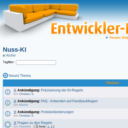
▼
Forum: Del
Nuss-KI
Archiv
in
Tagfilter:
Neues Thema
Themen
Ankündigung:
Präzisierung der KI-Regeln
von
Christian S.
Ankündigung:
FAQ - Antworten auf Feedbackfragen
von
Martok
Ankündigung:
Protokolländerungen
von
Christian S.
Fragen zu den Regeln
von
Flamefire
[
Seite:
1
,
2
]