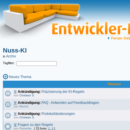
▼
Forum: Del
Nuss-KI
Archiv
in
Tagfilter:
Neues Thema
Themen
Ankündigung:
Präzisierung der KI-Regeln
von
Christian S.
Ankündigung:
FAQ - Antworten auf Feedbackfragen
von
Martok
Ankündigung:
Protokolländerungen
von
Christian S.
Fragen zu den Regeln
von
Flamefire
[
Seite:
1
,
2
]