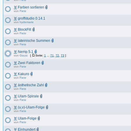
Farben sortieren
von
Fiete
groffstudio 0.14.1
von
hydemarie
BlockFill
von
Fiete
lateinische Summen
von
Fiete
Nemp 5.1
von
Gausi
[
Seite:
1
...
71
,
72
,
73
]
Zwei Faktoren
von
Fiete
Kakuro
von
Fiete
ästhetische Zahl
von
Fiete
Ulam-Spirale
von
Fiete
(u,v)-Ulam-Folge
von
Fiete
Ulam-Folge
von
Fiete
Einhundert