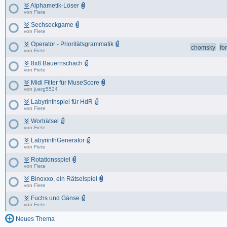
Alphametik-Löser
von
Fiete
Sechseckgame
von
Fiete
Operator - Prioritätsgrammatik
chomsky
fo
von
Fiete
8x8 Bauernschach
von
Fiete
Midi Filter für MuseScore
von
juerg5524
Labyrinthspiel für HdR
von
Fiete
Worträtsel
von
Fiete
LabyrinthGenerator
von
Fiete
Rotationsspiel
von
Fiete
Binoxxo, ein Rätselspiel
von
Fiete
Fuchs und Gänse
von
Fiete
Neues Thema