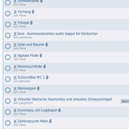
Schieberätsel
von
Fiete
YinYang
von
Fiete
Trilogik
von
Fiete
tone - kommandozeilen audio tagger für Hörbücher
von
sandreas
Zelte und Bäume
von
Fiete
digitale Flotte
von
Fiete
Minensuchflotte
von
Fiete
SJScrollBar RC 1
von
jaenicke
Marinespiel
von
Fiete
Virtuelle Steirische Harmonika und virtuelles Schwyzerörgeli
stei
von
juerg5524
Kuromasu, ein Logikspiel
von
Fiete
Zahlenpuzzle Hitori
von
Fiete