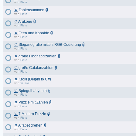
von
Fiete
Zahlensummen
von
Fiete
Arukone
von
Fiete
Feen und Kobolde
von
Fiete
Steganografie mittels RGB-Codierung
von
Fiete
große Fibonaccizahlen
von
Fiete
große Catalanzahlen
von
Fiete
Kroki (Delphi to C#)
von
xafero
SpiegelLabyrinth
von
Fiete
Puzzle mit Zahlen
von
Fiete
7 Muttern Puzzle
von
Fiete
Alfabet drehen
von
Fiete