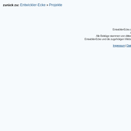
Entwickler-Ecke
Projekte
zurück zu:
»
Entwickler-Ecke
Alle Beiträge stammen von dritt
Entwickler-Ecke und die zugehörigen Webseit
Impressum
|
Dat