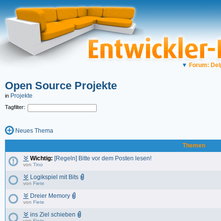
▼
Forum: Del
Open Source Projekte
Projekte
in
Tagfilter:
Neues Thema
Themen
Wichtig:
[Regeln] Bitte vor dem Posten lesen!
von
Tino
Logikspiel mit Bits
von
Fiete
Dreier Memory
von
Fiete
ins Ziel schieben
von
Fiete