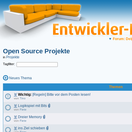
▼
Forum: Del
Open Source Projekte
Projekte
in
Tagfilter:
Neues Thema
Themen
Wichtig:
[Regeln] Bitte vor dem Posten lesen!
von
Tino
Logikspiel mit Bits
von
Fiete
Dreier Memory
von
Fiete
ins Ziel schieben
von
Fiete