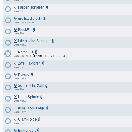
Farben sortieren
von
Fiete
groffstudio 0.14.1
von
hydemarie
BlockFill
von
Fiete
lateinische Summen
von
Fiete
Nemp 5.1
von
Gausi
[
Seite:
1
...
71
,
72
,
73
]
Zwei Faktoren
von
Fiete
Kakuro
von
Fiete
ästhetische Zahl
von
Fiete
Ulam-Spirale
von
Fiete
(u,v)-Ulam-Folge
von
Fiete
Ulam-Folge
von
Fiete
Einhundert