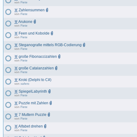
von
Fiete
Zahlensummen
von
Fiete
Arukone
von
Fiete
Feen und Kobolde
von
Fiete
Steganografie mittels RGB-Codierung
von
Fiete
große Fibonaccizahlen
von
Fiete
große Catalanzahlen
von
Fiete
Kroki (Delphi to C#)
von
xafero
SpiegelLabyrinth
von
Fiete
Puzzle mit Zahlen
von
Fiete
7 Muttern Puzzle
von
Fiete
Alfabet drehen
von
Fiete