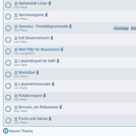
Alphametik-Löser
von
Fiete
Sechseckgame
von
Fiete
Operator - Prioritätsgrammatik
chomsky
fo
von
Fiete
8x8 Bauernschach
von
Fiete
Midi Filter für MuseScore
von
juerg5524
Labyrinthspiel für HdR
von
Fiete
Worträtsel
von
Fiete
LabyrinthGenerator
von
Fiete
Rotationsspiel
von
Fiete
Binoxxo, ein Rätselspiel
von
Fiete
Fuchs und Gänse
von
Fiete
Neues Thema