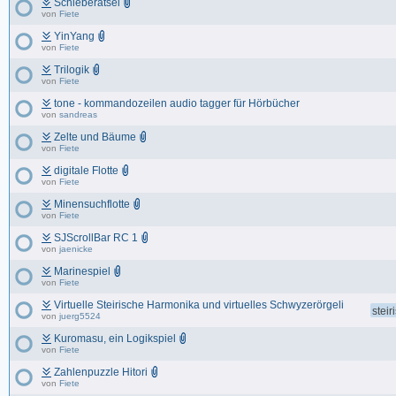
Schieberätsel
von
Fiete
YinYang
von
Fiete
Trilogik
von
Fiete
tone - kommandozeilen audio tagger für Hörbücher
von
sandreas
Zelte und Bäume
von
Fiete
digitale Flotte
von
Fiete
Minensuchflotte
von
Fiete
SJScrollBar RC 1
von
jaenicke
Marinespiel
von
Fiete
Virtuelle Steirische Harmonika und virtuelles Schwyzerörgeli
stei
von
juerg5524
Kuromasu, ein Logikspiel
von
Fiete
Zahlenpuzzle Hitori
von
Fiete