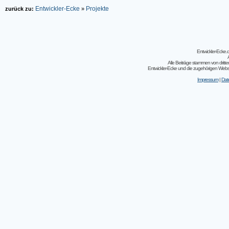
Entwickler-Ecke
Projekte
zurück zu:
»
Entwickler-Ecke
Alle Beiträge stammen von dritt
Entwickler-Ecke und die zugehörigen Webseit
Impressum
|
Dat