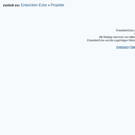
Entwickler-Ecke
Projekte
zurück zu:
»
Entwickler-Ecke
Alle Beiträge stammen von dritt
Entwickler-Ecke und die zugehörigen Webseit
Impressum
|
Dat