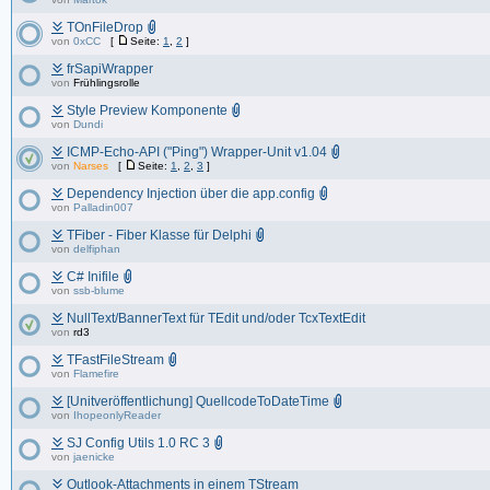
TOnFileDrop
von
0xCC
[
Seite:
1
,
2
]
frSapiWrapper
von
Frühlingsrolle
Style Preview Komponente
von
Dundi
ICMP-Echo-API ("Ping") Wrapper-Unit v1.04
von
Narses
[
Seite:
1
,
2
,
3
]
Dependency Injection über die app.config
von
Palladin007
TFiber - Fiber Klasse für Delphi
von
delfiphan
C# Inifile
von
ssb-blume
NullText/BannerText für TEdit und/oder TcxTextEdit
von
rd3
TFastFileStream
von
Flamefire
[Unitveröffentlichung] QuellcodeToDateTime
von
IhopeonlyReader
SJ Config Utils 1.0 RC 3
von
jaenicke
Outlook-Attachments in einem TStream