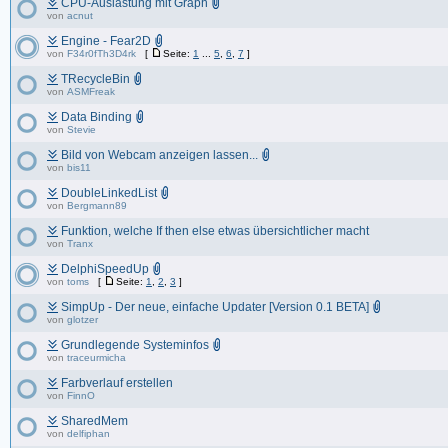
CPU-Auslastung mit Graph
von
acnut
Engine - Fear2D
von
F34r0fTh3D4rk
[
Seite:
1
...
5
,
6
,
7
]
TRecycleBin
von
ASMFreak
Data Binding
von
Stevie
Bild von Webcam anzeigen lassen...
von
bis11
DoubleLinkedList
von
Bergmann89
Funktion, welche If then else etwas übersichtlicher macht
von
Tranx
DelphiSpeedUp
von
toms
[
Seite:
1
,
2
,
3
]
SimpUp - Der neue, einfache Updater [Version 0.1 BETA]
von
glotzer
Grundlegende Systeminfos
von
traceurmicha
Farbverlauf erstellen
von
FinnO
SharedMem
von
delfiphan