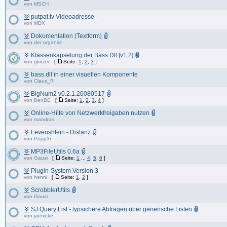
von
MSCH
putpat.tv Videoadresse
von
MDX
Dokumentation (Textform)
von
der organist
Klassenkapselung der Bass.Dll [v1.2]
von
glotzer
[
Seite:
1
,
2
,
3
]
bass.dll in einer visuellen Komponente
von
Claus_R
BigNum2 v0.2.1.20080517
von
BenBE
[
Seite:
1
,
2
,
3
,
4
]
Online-Hilfe von Netzwerkfreigaben nutzen
von
mandras
Levenshtein - Distanz
von
Pepp3r
MP3FileUtils 0.6a
von
Gausi
[
Seite:
1
...
4
,
5
,
6
]
Plugin-System Version 3
von
henni
[
Seite:
1
,
2
]
ScrobblerUtils
von
Gausi
SJ Query List - typsichere Abfragen über generische Listen
von
jaenicke