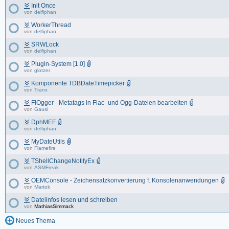
Init Once
von
delfiphan
WorkerThread
von
delfiphan
SRWLock
von
delfiphan
Plugin-System [1.0]
von
glotzer
Komponente TDBDateTimepicker
von
Tranx
FlOgger - Metatags in Flac- und Ogg-Dateien bearbeiten
von
Gausi
DphMEF
von
delfiphan
MyDateUtils
von
Flamefire
TShellChangeNotifyEx
von
ASMFreak
OEMConsole - Zeichensatzkonvertierung f. Konsolenanwendungen
von
Martok
Dateiinfos lesen und schreiben
von
MathiasSimmack
Neues Thema