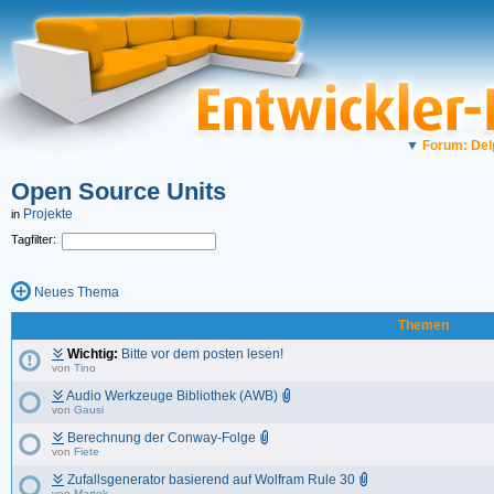
▼
Forum: Del
Open Source Units
Projekte
in
Tagfilter:
Neues Thema
Themen
Wichtig:
Bitte vor dem posten lesen!
von
Tino
Audio Werkzeuge Bibliothek (AWB)
von
Gausi
Berechnung der Conway-Folge
von
Fiete
Zufallsgenerator basierend auf Wolfram Rule 30
von
Martok