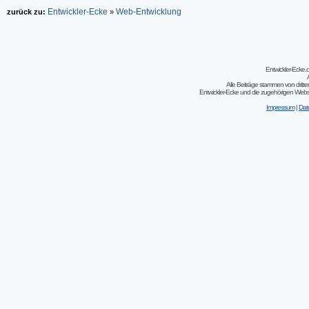
Entwickler-Ecke
Web-Entwicklung
zurück zu:
»
Entwickler-Ecke
Alle Beiträge stammen von dritt
Entwickler-Ecke und die zugehörigen Webseit
Impressum
|
Dat