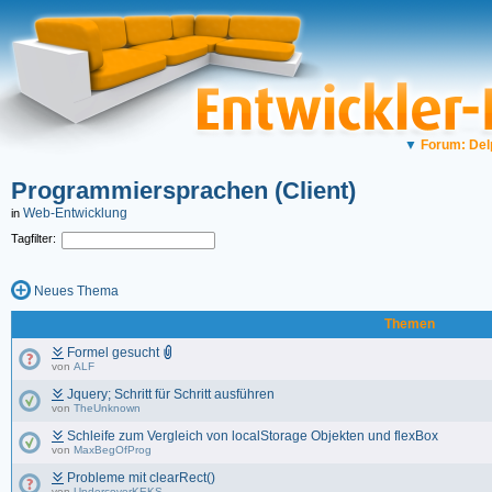
▼
Forum: Del
Programmiersprachen (Client)
Web-Entwicklung
in
Tagfilter:
Neues Thema
Themen
Formel gesucht
von
ALF
Jquery; Schritt für Schritt ausführen
von
TheUnknown
Schleife zum Vergleich von localStorage Objekten und flexBox
von
MaxBegOfProg
Probleme mit clearRect()
von
UndercoverKEKS