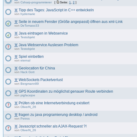
von
Csharp-programmierer
[
Seite:
1
,
2
]
Tipp des Tages: JavaScript in C++ entwickeln
von
hydemarie
Seite in neuem Fenster (Größe angepasst) öffnen aus xml-Link
von
DeTomaso33
Java eintragen in Webservice
von
Testobjekt
Java Webservice Auslesen Problem
von
Testobjekt
Spiel einbetten
von
eternal
Geolocation für China
von
Hack Gott
WebSockets Packetverlust
von
Bergmann89
GPS Koordinaten zu möglichst genauer Route verbinden
von
pigfacejoe
Prüfen ob eine Internetverbindung existiert
von
OliverN_26
fragen zu java programierung desktop / android
von
Petros
Javascript schneller als AJAX-Request ?!
von
OliverN_26