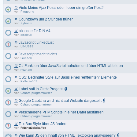
Viele kleine Ajax Posts oder lieber ein großer Post?
von
Pingpong
Countdown um 2 Stunden früher
von
Xytronix
pix code für DIN A4
von
discipuli
Javascript LinkedList
von
LINUS19
Javascript macht nichts
von
GuaAck
C# Funktion über JavaScript aufrufen und über HTML abbilden
von
neznam
CSS: Bedingter Style auf Basis eines "entfernten" Elemente
von
Palladin007
Label soll in CircleProgess
von
Csharp-programmierer
Google Captcha wird nicht auf Website dargestellt
von
Csharp-programmierer
Verschiedene PHP Scripte in einer Datei ausführen
von
Csharp-programmierer
TextBox Style über JS ändern
von
Früchstückskaffee
Wie kann JS den Inhalt von HTML Textboxen analysieren?