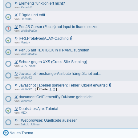
Elements funktioniert nicht?
von
PeterHE
DBgrid und edit
von
Haraldo
Per JS Cursor (Focus) auf Input in Iframe setzen
von
WeBsPaCe
[FF3,Prototype]AJAX-Caching
von
Martok
Per JS auf TEXTBOX in IFRAME zugreifen
von
WeBsPaCe
Schutz gegen XXS (Cross-Site-Scripting)
von
GTA-Place
Javascript - onchange-Attribute hängt Script auf...
von
Wolle92
Javascript Tabellen sortieren: Fehler: Objekt erwartet!
von
Wolle92
[
Seite:
1
,
2
]
document.GetElementByID/Name geht nicht...
von
Wolle92
Deutsches Ajax Tutorial
von
MDX
TWebbrowser: Quellcode auslesen
von
Jakob_Ullmann
Neues Thema