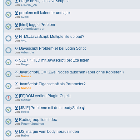
Frage bezüglich JavaScript ?!
von
OliverN_26
problem mit kalender und ajax
von
avoid
[html] toggle Problem
von
JungerIslaender
HTML/JavaScript: Multiple file upload?
von
Aya
[Javascript] Problem(e) bei Login Script
von
Arbengie
SLD+'.'+TLD mit Javascript RegExp filtern
von
Regan
JavaScript/DOM: Zwei Nodes tauschen (aber ohne Kopieren!)
von
Narses
JavaScript: Eigenschaft als Parameter?
von
Narses
[FF]DOM verliert Plugin-Objekt
von
Martok
[JS/IE] Probleme mit dem readyState
von
Heiko
Radiogroup ItemIndex
von
Petermännchen
[JS] margin vom body herausfinden
von
Heiko