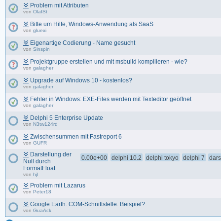
Problem mit Attributen
von
OlafSt
Bitte um Hilfe, Windows-Anwendung als SaaS
von
gluexi
Eigenartige Codierung - Name gesucht
von
Sinspin
Projektgruppe erstellen und mit msbuild kompilieren - wie?
von
galagher
Upgrade auf Windows 10 - kostenlos?
von
galagher
Fehler in Windows: EXE-Files werden mit Texteditor geöffnet
von
galagher
Delphi 5 Enterprise Update
von
N3tw124rd
Zwischensummen mit Fastreport 6
von
GUFR
Darstellung der
0.00e+00
delphi 10.2
delphi tokyo
delphi 7
dars
Null durch
FormatFloat
von
hjl
Problem mit Lazarus
von
Peter18
Google Earth: COM-Schnittstelle: Beispiel?
von
GuaAck