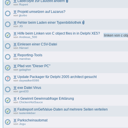
LabelStyle zur Laufzeit ändern
von
Rupert
Projekt umsetzen auf Lazarus?
von
jjturbo
Fehler beim Laden einer Typenbibliothek
von
JG
Hilfe beim Linken von C object files in in Delphi XE5?
linken von c obj
von
Andreas_500
Einlesen einer CSV-Datei
von
Hänsel
Reporting-Tools
von
mandras
Pfad von "Dieser PC"
von
galagher
Update Packager für Delphi 2005 architect gesucht
von
daywalker0086
exe Datei Virus
von
gerd33
4 Gewinnt Gewinnabfrage Erklärung
von
ChickenHotSauce
Fastreport onGetValue-Daten auf mehrere Seiten verteilen
von
tastenkleber
Parkscheinautomat
von
Jogu