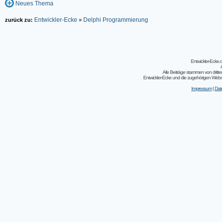
Neues Thema
Entwickler-Ecke
Delphi Programmierung
zurück zu:
»
Entwickler-Ecke
Alle Beiträge stammen von dritt
Entwickler-Ecke und die zugehörigen Webseit
Impressum
|
Dat