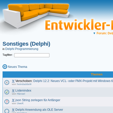
▼
Forum: Del
Sonstiges (Delphi)
Delphi Programmierung
in
Tagfilter:
Neues Thema
Themen
Verschoben:
Delphi 12.2: Neues VCL- oder FMX-Projekt mit Windows 6
von
heindaddel4
Listenindex
von
Hänsel
json String zerlegen für Anfänger
von
UweK
Delphi Anwendung als OLE Server
von
mandras