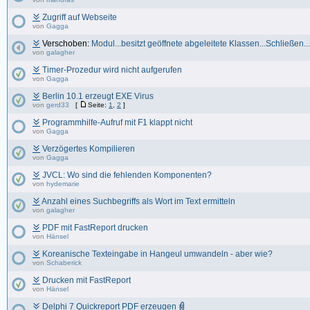
Zugriff auf Webseite
von
Gagga
Verschoben:
Modul...besitzt geöffnete abgeleitete Klassen...Schließen...
von
galagher
Timer-Prozedur wird nicht aufgerufen
von
Gagga
Berlin 10.1 erzeugt EXE Virus
von
gerd33
[
Seite:
1
,
2
]
Programmhilfe-Aufruf mit F1 klappt nicht
von
Gagga
Verzögertes Kompilieren
von
Gagga
JVCL: Wo sind die fehlenden Komponenten?
von
hydemarie
Anzahl eines Suchbegriffs als Wort im Text ermitteln
von
galagher
PDF mit FastReport drucken
von
Hänsel
Koreanische Texteingabe in Hangeul umwandeln - aber wie?
von
Schaberick
Drucken mit FastReport
von
Hänsel
Delphi 7 Quickreport PDF erzeugen