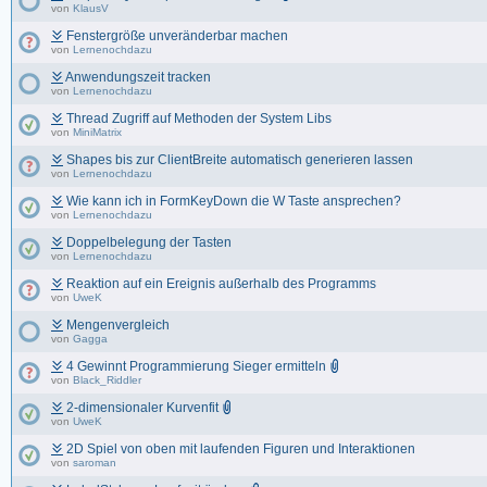
von
KlausV
Fenstergröße unveränderbar machen
von
Lernenochdazu
Anwendungszeit tracken
von
Lernenochdazu
Thread Zugriff auf Methoden der System Libs
von
MiniMatrix
Shapes bis zur ClientBreite automatisch generieren lassen
von
Lernenochdazu
Wie kann ich in FormKeyDown die W Taste ansprechen?
von
Lernenochdazu
Doppelbelegung der Tasten
von
Lernenochdazu
Reaktion auf ein Ereignis außerhalb des Programms
von
UweK
Mengenvergleich
von
Gagga
4 Gewinnt Programmierung Sieger ermitteln
von
Black_Riddler
2-dimensionaler Kurvenfit
von
UweK
2D Spiel von oben mit laufenden Figuren und Interaktionen
von
saroman