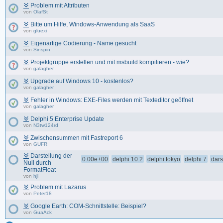
Problem mit Attributen
von
OlafSt
Bitte um Hilfe, Windows-Anwendung als SaaS
von
gluexi
Eigenartige Codierung - Name gesucht
von
Sinspin
Projektgruppe erstellen und mit msbuild kompilieren - wie?
von
galagher
Upgrade auf Windows 10 - kostenlos?
von
galagher
Fehler in Windows: EXE-Files werden mit Texteditor geöffnet
von
galagher
Delphi 5 Enterprise Update
von
N3tw124rd
Zwischensummen mit Fastreport 6
von
GUFR
Darstellung der
0.00e+00
delphi 10.2
delphi tokyo
delphi 7
dars
Null durch
FormatFloat
von
hjl
Problem mit Lazarus
von
Peter18
Google Earth: COM-Schnittstelle: Beispiel?
von
GuaAck