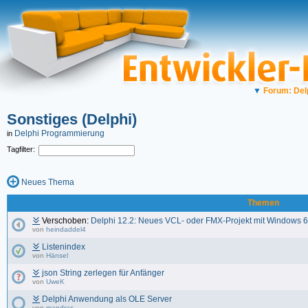
▼
Forum: Del
Sonstiges (Delphi)
Delphi Programmierung
in
Tagfilter:
Neues Thema
Themen
Verschoben:
Delphi 12.2: Neues VCL- oder FMX-Projekt mit Windows 6
von
heindaddel4
Listenindex
von
Hänsel
json String zerlegen für Anfänger
von
UweK
Delphi Anwendung als OLE Server
von
mandras