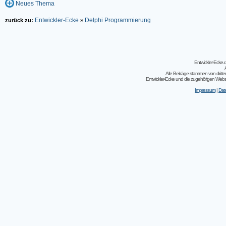
Neues Thema
Entwickler-Ecke
Delphi Programmierung
zurück zu:
»
Entwickler-Ecke
Alle Beiträge stammen von dritt
Entwickler-Ecke und die zugehörigen Webseit
Impressum
|
Dat