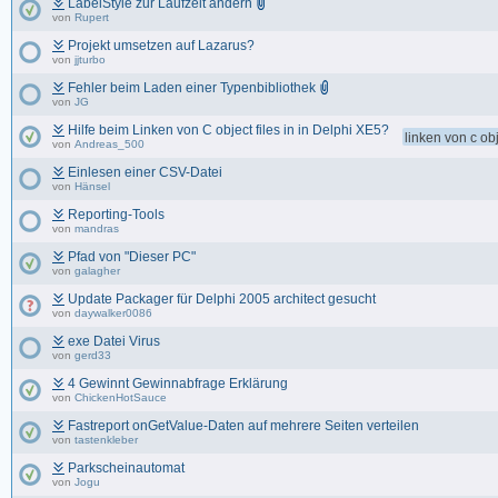
LabelStyle zur Laufzeit ändern
von
Rupert
Projekt umsetzen auf Lazarus?
von
jjturbo
Fehler beim Laden einer Typenbibliothek
von
JG
Hilfe beim Linken von C object files in in Delphi XE5?
linken von c obj
von
Andreas_500
Einlesen einer CSV-Datei
von
Hänsel
Reporting-Tools
von
mandras
Pfad von "Dieser PC"
von
galagher
Update Packager für Delphi 2005 architect gesucht
von
daywalker0086
exe Datei Virus
von
gerd33
4 Gewinnt Gewinnabfrage Erklärung
von
ChickenHotSauce
Fastreport onGetValue-Daten auf mehrere Seiten verteilen
von
tastenkleber
Parkscheinautomat
von
Jogu