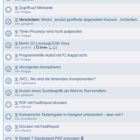
Zugriff auf Webseite
von
Gagga
Verschoben:
Modul...besitzt geöffnete abgeleitete Klassen...Schließen...
von
galagher
Timer-Prozedur wird nicht aufgerufen
von
Gagga
Berlin 10.1 erzeugt EXE Virus
von
gerd33
[
Seite:
1
,
2
]
Programmhilfe-Aufruf mit F1 klappt nicht
von
Gagga
Verzögertes Kompilieren
von
Gagga
JVCL: Wo sind die fehlenden Komponenten?
von
hydemarie
Anzahl eines Suchbegriffs als Wort im Text ermitteln
von
galagher
PDF mit FastReport drucken
von
Hänsel
Koreanische Texteingabe in Hangeul umwandeln - aber wie?
von
Schaberick
Drucken mit FastReport
von
Hänsel
Delphi 7 Quickreport PDF erzeugen