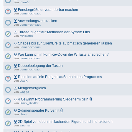
von
KlausV
Fenstergröße unveränderbar machen
von
Lernenochdazu
Anwendungszeit tracken
von
Lernenochdazu
Thread Zugriff auf Methoden der System Libs
von
MiniMatrix
Shapes bis zur ClientBreite automatisch generieren lassen
von
Lernenochdazu
Wie kann ich in FormKeyDown die W Taste ansprechen?
von
Lernenochdazu
Doppelbelegung der Tasten
von
Lernenochdazu
Reaktion auf ein Ereignis außerhalb des Programms
von
UweK
Mengenvergleich
von
Gagga
4 Gewinnt Programmierung Sieger ermitteln
von
Black_Riddler
2-dimensionaler Kurvenfit
von
UweK
2D Spiel von oben mit laufenden Figuren und Interaktionen
von
saroman