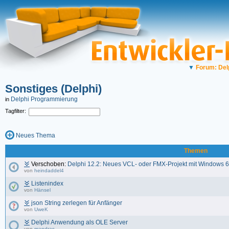
▼
Forum: Del
Sonstiges (Delphi)
Delphi Programmierung
in
Tagfilter:
Neues Thema
Themen
Verschoben:
Delphi 12.2: Neues VCL- oder FMX-Projekt mit Windows 6
von
heindaddel4
Listenindex
von
Hänsel
json String zerlegen für Anfänger
von
UweK
Delphi Anwendung als OLE Server
von
mandras