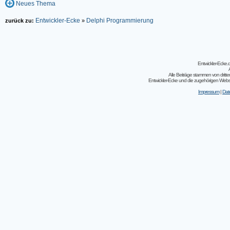
Neues Thema
Entwickler-Ecke
Delphi Programmierung
zurück zu:
»
Entwickler-Ecke
Alle Beiträge stammen von dritt
Entwickler-Ecke und die zugehörigen Webseit
Impressum
|
Dat