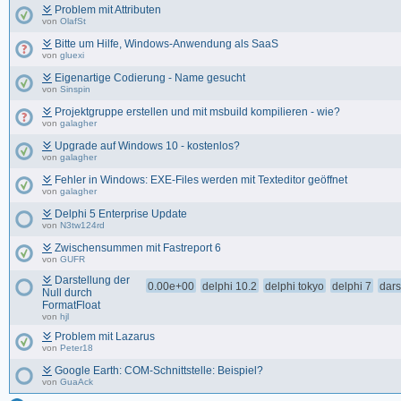
Problem mit Attributen
von
OlafSt
Bitte um Hilfe, Windows-Anwendung als SaaS
von
gluexi
Eigenartige Codierung - Name gesucht
von
Sinspin
Projektgruppe erstellen und mit msbuild kompilieren - wie?
von
galagher
Upgrade auf Windows 10 - kostenlos?
von
galagher
Fehler in Windows: EXE-Files werden mit Texteditor geöffnet
von
galagher
Delphi 5 Enterprise Update
von
N3tw124rd
Zwischensummen mit Fastreport 6
von
GUFR
Darstellung der
0.00e+00
delphi 10.2
delphi tokyo
delphi 7
dars
Null durch
FormatFloat
von
hjl
Problem mit Lazarus
von
Peter18
Google Earth: COM-Schnittstelle: Beispiel?
von
GuaAck