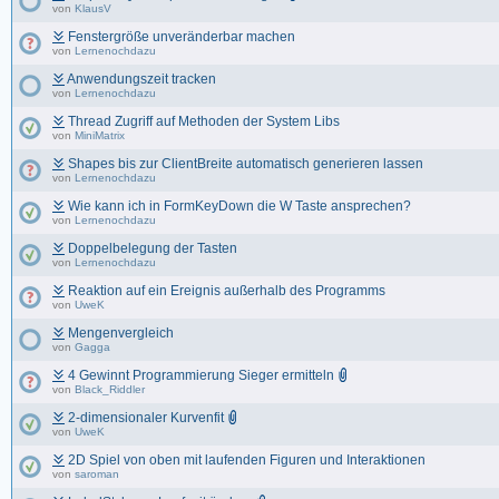
von
KlausV
Fenstergröße unveränderbar machen
von
Lernenochdazu
Anwendungszeit tracken
von
Lernenochdazu
Thread Zugriff auf Methoden der System Libs
von
MiniMatrix
Shapes bis zur ClientBreite automatisch generieren lassen
von
Lernenochdazu
Wie kann ich in FormKeyDown die W Taste ansprechen?
von
Lernenochdazu
Doppelbelegung der Tasten
von
Lernenochdazu
Reaktion auf ein Ereignis außerhalb des Programms
von
UweK
Mengenvergleich
von
Gagga
4 Gewinnt Programmierung Sieger ermitteln
von
Black_Riddler
2-dimensionaler Kurvenfit
von
UweK
2D Spiel von oben mit laufenden Figuren und Interaktionen
von
saroman