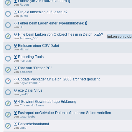
LabelStyle zur Laufzeit ändern
von
Rupert
Projekt umsetzen auf Lazarus?
von
jjturbo
Fehler beim Laden einer Typenbibliothek
von
JG
Hilfe beim Linken von C object files in in Delphi XE5?
linken von c obj
von
Andreas_500
Einlesen einer CSV-Datei
von
Hänsel
Reporting-Tools
von
mandras
Pfad von "Dieser PC"
von
galagher
Update Packager für Delphi 2005 architect gesucht
von
daywalker0086
exe Datei Virus
von
gerd33
4 Gewinnt Gewinnabfrage Erklärung
von
ChickenHotSauce
Fastreport onGetValue-Daten auf mehrere Seiten verteilen
von
tastenkleber
Parkscheinautomat
von
Jogu