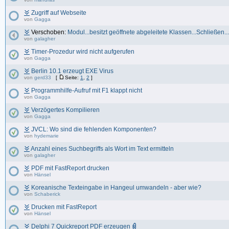
Zugriff auf Webseite
von
Gagga
Verschoben:
Modul...besitzt geöffnete abgeleitete Klassen...Schließen...
von
galagher
Timer-Prozedur wird nicht aufgerufen
von
Gagga
Berlin 10.1 erzeugt EXE Virus
von
gerd33
[
Seite:
1
,
2
]
Programmhilfe-Aufruf mit F1 klappt nicht
von
Gagga
Verzögertes Kompilieren
von
Gagga
JVCL: Wo sind die fehlenden Komponenten?
von
hydemarie
Anzahl eines Suchbegriffs als Wort im Text ermitteln
von
galagher
PDF mit FastReport drucken
von
Hänsel
Koreanische Texteingabe in Hangeul umwandeln - aber wie?
von
Schaberick
Drucken mit FastReport
von
Hänsel
Delphi 7 Quickreport PDF erzeugen