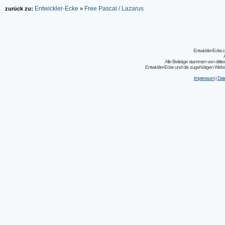
Entwickler-Ecke
Free Pascal / Lazarus
zurück zu:
»
Entwickler-Ecke
Alle Beiträge stammen von dritt
Entwickler-Ecke und die zugehörigen Webseit
Impressum
|
Dat