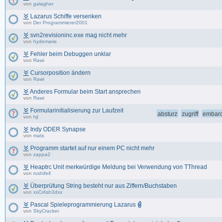
von
galagher
Lazarus Schiffe versenken
von
Der Programmierer2001
svn2revisioninc.exe mag nicht mehr
von
hydemarie
Fehler beim Debuggen unklar
von
Rawi
Cursorposition ändern
von
Rawi
Anderes Formular beim Start ansprechen
von
Rawi
Formularinitialisierung zur Laufzeit
absturz
zugriff
embar
von
hjl
Indy ODER Synapse
von
mats
Programm startet auf nur einem PC nicht mehr
von
zappa2
Heaptrc Unit merkwürdige Meldung bei Verwendung von TThread
von
rushifell
Überprüfung String besteht nur aus Ziffern/Buchstaben
von
xxCr4sh3dxx
Pascal Spieleprogrammierung Lazarus
von
SkyCracker