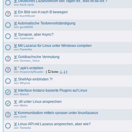
Deutsches Lazarusforum seit Tagen tot , was ist da los ?
von
frank ranis
Ein Bild von A nach B bewegen
von
leuchtfeuer
Automatische Textvervollständigung
von
gerd8888
Synapse, aber Async?
von
hydemarie
Mit Lazarus für Linux unter Windows compilen
von
Flamefire
Goldbachsche Vermutung
von
German_Voice
*.apk's erstellen
von
IhopeonlyReader
[
Seite:
1
,
2
]
ShellApi einbinden ?!
von
Whynot
Interface-Instanz-basierte Plugins auf Linux
von
Martok
.dll unter Linux ansprechen
von
Webo
Kommunikation mittels synaser unter linux/lazarus
von
cbob
Linux-API mit Lazarus ansprechen, aber wie?
von
Teekeks