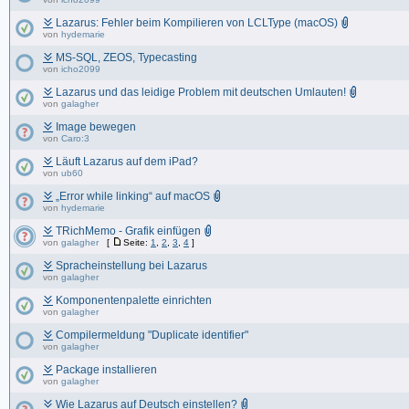
Lazarus: Fehler beim Kompilieren von LCLType (macOS)
von
hydemarie
MS-SQL, ZEOS, Typecasting
von
icho2099
Lazarus und das leidige Problem mit deutschen Umlauten!
von
galagher
Image bewegen
von
Caro:3
Läuft Lazarus auf dem iPad?
von
ub60
„Error while linking“ auf macOS
von
hydemarie
TRichMemo - Grafik einfügen
von
galagher
[
Seite:
1
,
2
,
3
,
4
]
Spracheinstellung bei Lazarus
von
galagher
Komponentenpalette einrichten
von
galagher
Compilermeldung "Duplicate identifier"
von
galagher
Package installieren
von
galagher
Wie Lazarus auf Deutsch einstellen?