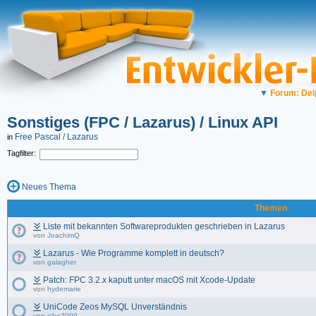
▼
Forum: Del
Sonstiges (FPC / Lazarus) / Linux API
Free Pascal / Lazarus
in
Tagfilter:
Neues Thema
Themen
Liste mit bekannten Softwareprodukten geschrieben in Lazarus
von
JoachimQ
Lazarus - Wie Programme komplett in deutsch?
von
galagher
Patch: FPC 3.2.x kaputt unter macOS mit Xcode-Update
von
hydemarie
UniCode Zeos MySQL Unverständnis
von
icho2099