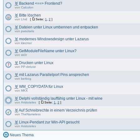
Backend <==> Frontend?
von
Calculon
Bitte löschen
von
Lhid
[
Seite:
1
,
2
]
Dateien unter Linux umbennen und entpacken
von
pwsolaris
modernes Windowsdesign unter Lazarus
von
klezmor
GetModuleFileName unter Linux?
von
sk0r
Drucken unter Linux
von
PP-deluxe
mit Lazarus Parallelport Pins ansprechen
von
berbog
WM_COPYDATA für Linux
von
MKX
Delphi vollständig lauffähig unter Linux - mit wine
von
Aristoteles
[
Seite:
1
,
2
]
Auf Schreibrechte in einem Verzeichnis prüfen
von
TheNameless
Linux-Pendant zur Win-API gesucht
von
Aristoteles
Neues Thema