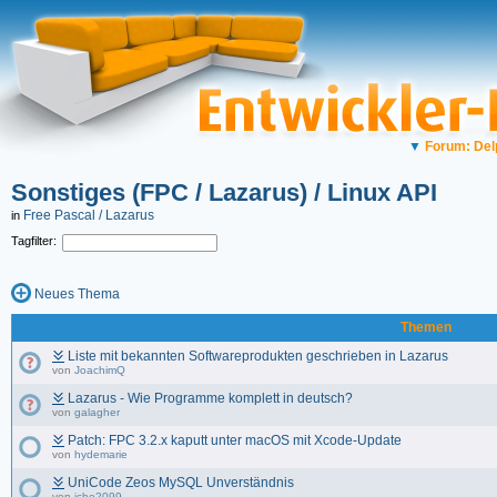
▼
Forum: Del
Sonstiges (FPC / Lazarus) / Linux API
Free Pascal / Lazarus
in
Tagfilter:
Neues Thema
Themen
Liste mit bekannten Softwareprodukten geschrieben in Lazarus
von
JoachimQ
Lazarus - Wie Programme komplett in deutsch?
von
galagher
Patch: FPC 3.2.x kaputt unter macOS mit Xcode-Update
von
hydemarie
UniCode Zeos MySQL Unverständnis
von
icho2099