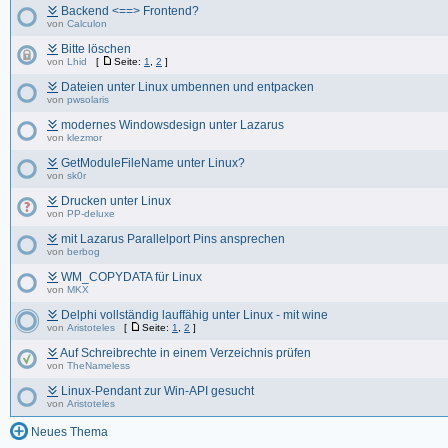
Backend <==> Frontend?
von
Calculon
Bitte löschen
von
Lhid
[
Seite:
1
,
2
]
Dateien unter Linux umbennen und entpacken
von
pwsolaris
modernes Windowsdesign unter Lazarus
von
klezmor
GetModuleFileName unter Linux?
von
sk0r
Drucken unter Linux
von
PP-deluxe
mit Lazarus Parallelport Pins ansprechen
von
berbog
WM_COPYDATA für Linux
von
MKX
Delphi vollständig lauffähig unter Linux - mit wine
von
Aristoteles
[
Seite:
1
,
2
]
Auf Schreibrechte in einem Verzeichnis prüfen
von
TheNameless
Linux-Pendant zur Win-API gesucht
von
Aristoteles
Neues Thema