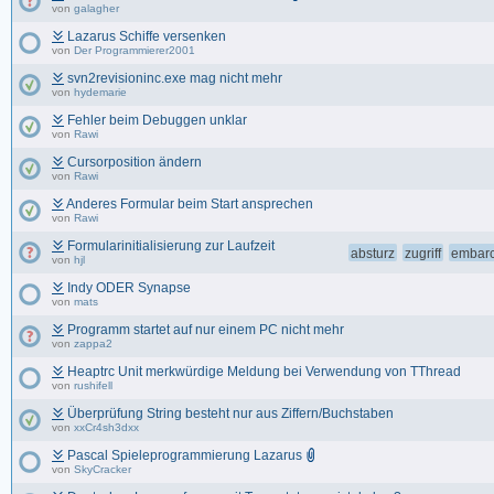
von
galagher
Lazarus Schiffe versenken
von
Der Programmierer2001
svn2revisioninc.exe mag nicht mehr
von
hydemarie
Fehler beim Debuggen unklar
von
Rawi
Cursorposition ändern
von
Rawi
Anderes Formular beim Start ansprechen
von
Rawi
Formularinitialisierung zur Laufzeit
absturz
zugriff
embar
von
hjl
Indy ODER Synapse
von
mats
Programm startet auf nur einem PC nicht mehr
von
zappa2
Heaptrc Unit merkwürdige Meldung bei Verwendung von TThread
von
rushifell
Überprüfung String besteht nur aus Ziffern/Buchstaben
von
xxCr4sh3dxx
Pascal Spieleprogrammierung Lazarus
von
SkyCracker