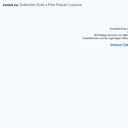
Entwickler-Ecke
Free Pascal / Lazarus
zurück zu:
»
Entwickler-Ecke
Alle Beiträge stammen von dritt
Entwickler-Ecke und die zugehörigen Webseit
Impressum
|
Dat