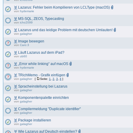
Lazarus: Fehler beim Kompilieren von LCLType (macOS)
von
hydemarie
MS-SQL, ZEOS, Typecasting
von
icho2099
Lazarus und das leidige Problem mit deutschen Umlauten!
von
galagher
Image bewegen
von
Caro:3
Läuft Lazarus auf dem iPad?
von
ub60
„Error while linking“ auf macOS
von
hydemarie
TRichMemo - Grafik einfügen
von
galagher
[
Seite:
1
,
2
,
3
,
4
]
Spracheinstellung bei Lazarus
von
galagher
Komponentenpalette einrichten
von
galagher
Compilermeldung "Duplicate identifier"
von
galagher
Package installieren
von
galagher
Wie Lazarus auf Deutsch einstellen?