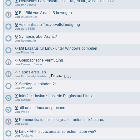
Deutsches Lazarusforum seit Tagen tot , was ist da los ?
von
frank ranis
Ein Bild von A nach B bewegen
von
leuchtfeuer
Automatische Textvervollständigung
von
gerd8888
Synapse, aber Async?
von
hydemarie
Mit Lazarus für Linux unter Windows compilen
von
Flamefire
Goldbachsche Vermutung
von
German_Voice
*.apk's erstellen
von
IhopeonlyReader
[
Seite:
1
,
2
]
ShellApi einbinden ?!
von
Whynot
Interface-Instanz-basierte Plugins auf Linux
von
Martok
.dll unter Linux ansprechen
von
Webo
Kommunikation mittels synaser unter linux/lazarus
von
cbob
Linux-API mit Lazarus ansprechen, aber wie?
von
Teekeks