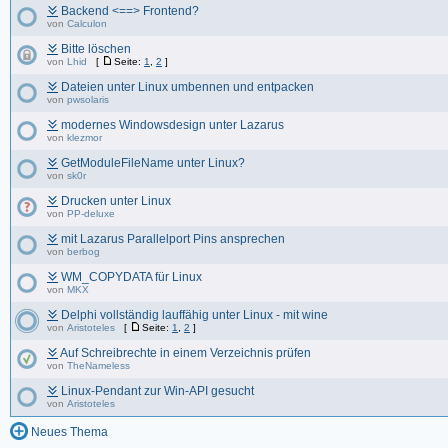
Backend <==> Frontend?
von
Calculon
Bitte löschen
von
Lhid
[
Seite:
1
,
2
]
Dateien unter Linux umbennen und entpacken
von
pwsolaris
modernes Windowsdesign unter Lazarus
von
klezmor
GetModuleFileName unter Linux?
von
sk0r
Drucken unter Linux
von
PP-deluxe
mit Lazarus Parallelport Pins ansprechen
von
berbog
WM_COPYDATA für Linux
von
MKX
Delphi vollständig lauffähig unter Linux - mit wine
von
Aristoteles
[
Seite:
1
,
2
]
Auf Schreibrechte in einem Verzeichnis prüfen
von
TheNameless
Linux-Pendant zur Win-API gesucht
von
Aristoteles
Neues Thema