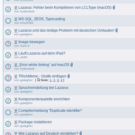
Lazarus: Fehler beim Kompilieren von LCLType (macOS)
von
hydemarie
MS-SQL, ZEOS, Typecasting
von
icho2099
Lazarus und das leidige Problem mit deutschen Umlauten!
von
galagher
Image bewegen
von
Caro:3
Läuft Lazarus auf dem iPad?
von
ub60
„Error while linking“ auf macOS
von
hydemarie
TRichMemo - Grafik einfügen
von
galagher
[
Seite:
1
,
2
,
3
,
4
]
Spracheinstellung bei Lazarus
von
galagher
Komponentenpalette einrichten
von
galagher
Compilermeldung "Duplicate identifier"
von
galagher
Package installieren
von
galagher
Wie Lazarus auf Deutsch einstellen?