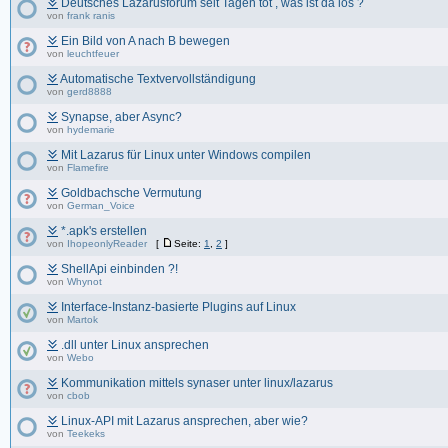
Deutsches Lazarusforum seit Tagen tot , was ist da los ?
von
frank ranis
Ein Bild von A nach B bewegen
von
leuchtfeuer
Automatische Textvervollständigung
von
gerd8888
Synapse, aber Async?
von
hydemarie
Mit Lazarus für Linux unter Windows compilen
von
Flamefire
Goldbachsche Vermutung
von
German_Voice
*.apk's erstellen
von
IhopeonlyReader
[
Seite:
1
,
2
]
ShellApi einbinden ?!
von
Whynot
Interface-Instanz-basierte Plugins auf Linux
von
Martok
.dll unter Linux ansprechen
von
Webo
Kommunikation mittels synaser unter linux/lazarus
von
cbob
Linux-API mit Lazarus ansprechen, aber wie?
von
Teekeks