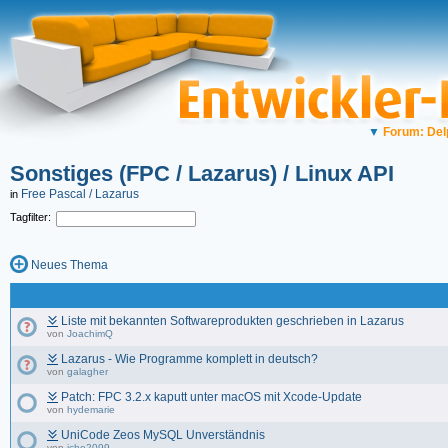
▼
Forum: Del
Sonstiges (FPC / Lazarus) / Linux API
Free Pascal / Lazarus
in
Tagfilter:
Neues Thema
Liste mit bekannten Softwareprodukten geschrieben in Lazarus
von
JoachimQ
Lazarus - Wie Programme komplett in deutsch?
von
galagher
Patch: FPC 3.2.x kaputt unter macOS mit Xcode-Update
von
hydemarie
UniCode Zeos MySQL Unverständnis
von
icho2099