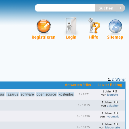
1
,
2
Weiter
Antworten / Hits
Letzter Beitrag
1 Jahr
gui
lazarus
software
open source
kostenlos
3
/
8471
von
jaenicke
2 Jahre
8
/
11115
von
galagher
2 Jahre
0
/
14436
von
hydemarie
2 Jahre
4
/
13175
von
leioosmalre