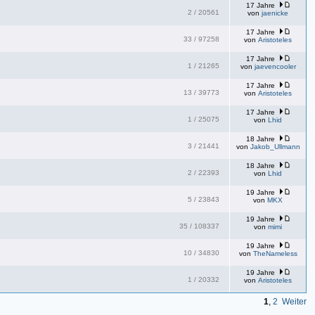
17 Jahre
2
/
20561
von
jaenicke
17 Jahre
33
/
97258
von
Aristoteles
17 Jahre
1
/
21265
von
jaevencooler
17 Jahre
13
/
39773
von
Aristoteles
17 Jahre
1
/
25075
von
Lhid
18 Jahre
3
/
21441
von
Jakob_Ullmann
18 Jahre
2
/
22393
von
Lhid
19 Jahre
5
/
23843
von
MKX
19 Jahre
35
/
108337
von
mimi
19 Jahre
10
/
34830
von
TheNameless
19 Jahre
1
/
20332
von
Aristoteles
1
,
2
Weiter