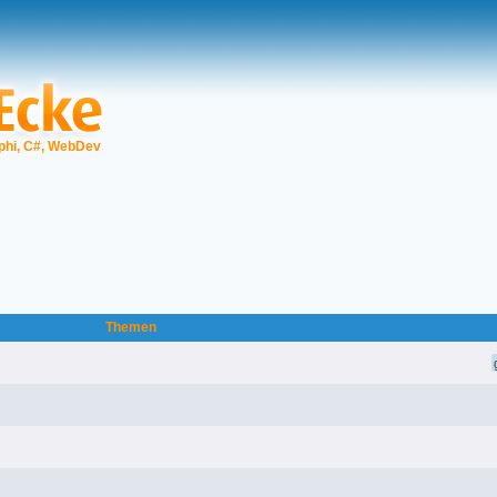
phi, C#, WebDev
Themen