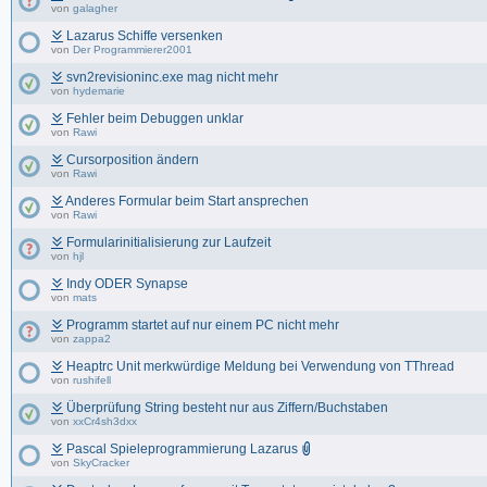
von
galagher
Lazarus Schiffe versenken
von
Der Programmierer2001
svn2revisioninc.exe mag nicht mehr
von
hydemarie
Fehler beim Debuggen unklar
von
Rawi
Cursorposition ändern
von
Rawi
Anderes Formular beim Start ansprechen
von
Rawi
Formularinitialisierung zur Laufzeit
von
hjl
Indy ODER Synapse
von
mats
Programm startet auf nur einem PC nicht mehr
von
zappa2
Heaptrc Unit merkwürdige Meldung bei Verwendung von TThread
von
rushifell
Überprüfung String besteht nur aus Ziffern/Buchstaben
von
xxCr4sh3dxx
Pascal Spieleprogrammierung Lazarus
von
SkyCracker