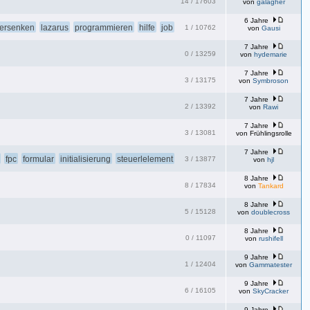
14
/
17603
von
galagher
6 Jahre
versenken
lazarus
programmieren
hilfe
job
1
/
10762
von
Gausi
7 Jahre
0
/
13259
von
hydemarie
7 Jahre
3
/
13175
von
Symbroson
7 Jahre
2
/
13392
von
Rawi
7 Jahre
3
/
13081
von
Frühlingsrolle
7 Jahre
fpc
formular
initialisierung
steuerlelement
3
/
13877
von
hjl
8 Jahre
8
/
17834
von
Tankard
8 Jahre
5
/
15128
von
doublecross
8 Jahre
0
/
11097
von
rushifell
9 Jahre
1
/
12404
von
Gammatester
9 Jahre
6
/
16105
von
SkyCracker
9 Jahre