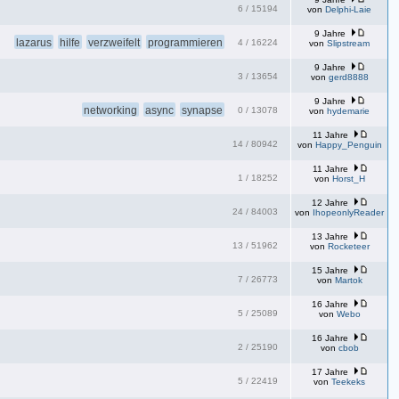
6
/
15194
von
Delphi-Laie
9 Jahre
lazarus
hilfe
verzweifelt
programmieren
4
/
16224
von
Slipstream
9 Jahre
3
/
13654
von
gerd8888
9 Jahre
networking
async
synapse
0
/
13078
von
hydemarie
11 Jahre
14
/
80942
von
Happy_Penguin
11 Jahre
1
/
18252
von
Horst_H
12 Jahre
24
/
84003
von
IhopeonlyReader
13 Jahre
13
/
51962
von
Rocketeer
15 Jahre
7
/
26773
von
Martok
16 Jahre
5
/
25089
von
Webo
16 Jahre
2
/
25190
von
cbob
17 Jahre
5
/
22419
von
Teekeks