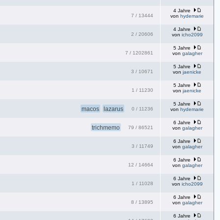
4 Jahre
7
/
13444
von
hydemarie
4 Jahre
2
/
20606
von
icho2099
5 Jahre
7
/
1202861
von
galagher
5 Jahre
3
/
10671
von
jaenicke
5 Jahre
1
/
11230
von
jaenicke
5 Jahre
macos
lazarus
0
/
11236
von
hydemarie
6 Jahre
trichmemo
79
/
86521
von
galagher
6 Jahre
3
/
11749
von
galagher
6 Jahre
12
/
14664
von
galagher
6 Jahre
1
/
11028
von
icho2099
6 Jahre
8
/
13895
von
galagher
6 Jahre