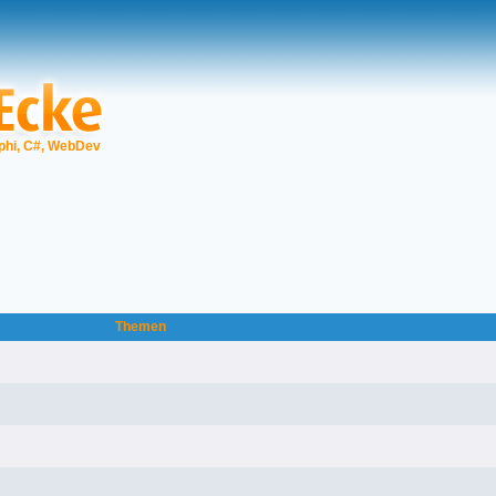
phi, C#, WebDev
Themen