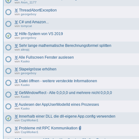
von
Aron_1177
ThreadAbortException
von
georgeboy
C# und Amazon...
von
tomycat
Hilfe-System von VS 2019
von
georgeboy
Sehr lange mathematische Berechnungsformel splitten
von
alexpj
Alle Fullscreen Fenster auslesen
von
Kasko
Stapelgrösse erhöhen
von
georgeboy
Datei öffnen - weitere versteckte Informationen
von
Kasko
GetWindowRect - Alle 0,0,0,0 und mehrere nicht 0,0,0,0
von
Kasko
Auslesen der AppUserModelId eines Prozesses
von
Kasko
Innerhalb einer DLL die dll-eigene App.config verwenden
von
CopWorker1
Probleme mit RPC Kommunikation
von
CopWorker1