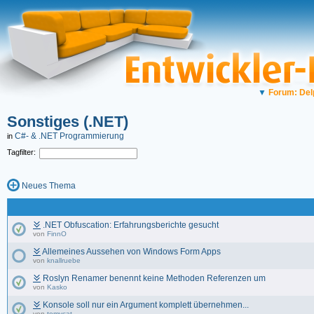
▼
Forum: Del
Sonstiges (.NET)
C#- & .NET Programmierung
in
Tagfilter:
Neues Thema
.NET Obfuscation: Erfahrungsberichte gesucht
von
FinnO
Allemeines Aussehen von Windows Form Apps
von
knallruebe
Roslyn Renamer benennt keine Methoden Referenzen um
von
Kasko
Konsole soll nur ein Argument komplett übernehmen...
von
tomycat