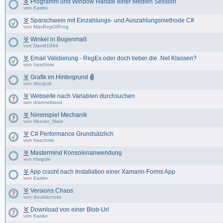
Programm und Window Handle einer Medien Session
von
Kasko
Sparschwein mit Einzahlungs- und Auszahlungsmethode C#
von
MaxBegOfProg
Winkel in Bogenmaß
von
David1994
Email Validierung - RegEx oder doch lieber die .Net Klassen?
von
haschme
Grafik im Hintergrund
von
discipuli
Webseite nach Variablen durchsuchen
von
dranneltsord
Nimmspiel Mechanik
von
Hexxer_Main
C# Performance Grundsätzlich
von
haschme
Mastermind Konsolenanwendung
von
hlwgole
App crasht nach Installation einer Xamarin-Forms App
von
Kasko
Versions Chaos
von
doublecross
Download von einer Blob-Url
von
Kasko