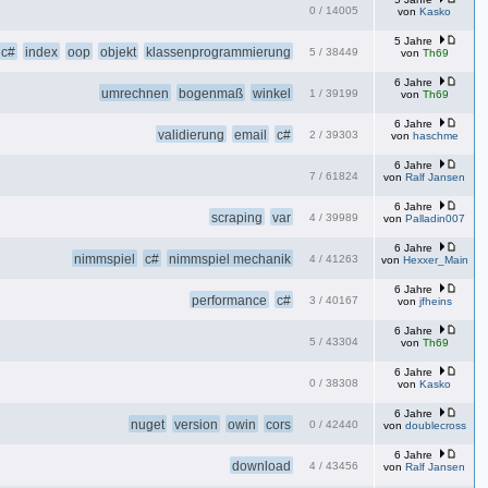
0
/
14005
von
Kasko
5 Jahre
c#
index
oop
objekt
klassenprogrammierung
5
/
38449
von
Th69
6 Jahre
umrechnen
bogenmaß
winkel
1
/
39199
von
Th69
6 Jahre
validierung
email
c#
2
/
39303
von
haschme
6 Jahre
7
/
61824
von
Ralf Jansen
6 Jahre
scraping
var
4
/
39989
von
Palladin007
6 Jahre
nimmspiel
c#
nimmspiel mechanik
4
/
41263
von
Hexxer_Main
6 Jahre
performance
c#
3
/
40167
von
jfheins
6 Jahre
5
/
43304
von
Th69
6 Jahre
0
/
38308
von
Kasko
6 Jahre
nuget
version
owin
cors
0
/
42440
von
doublecross
6 Jahre
download
4
/
43456
von
Ralf Jansen