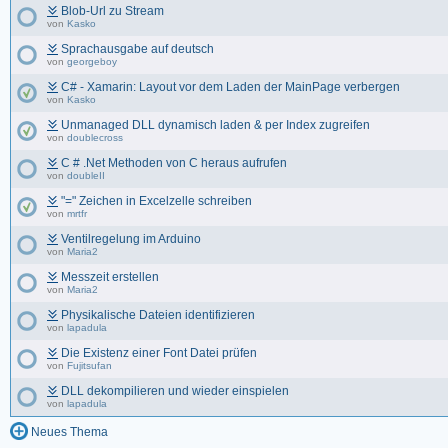
Blob-Url zu Stream
von
Kasko
Sprachausgabe auf deutsch
von
georgeboy
C# - Xamarin: Layout vor dem Laden der MainPage verbergen
von
Kasko
Unmanaged DLL dynamisch laden & per Index zugreifen
von
doublecross
C # .Net Methoden von C heraus aufrufen
von
doubleII
"=" Zeichen in Excelzelle schreiben
von
mrtfr
Ventilregelung im Arduino
von
Maria2
Messzeit erstellen
von
Maria2
Physikalische Dateien identifizieren
von
lapadula
Die Existenz einer Font Datei prüfen
von
Fujitsufan
DLL dekompilieren und wieder einspielen
von
lapadula
Neues Thema