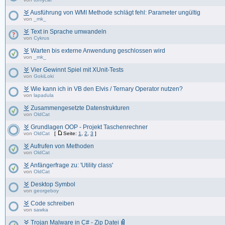
Ausführung von WMI Methode schlägt fehl: Parameter ungültig
von
_mk_
Text in Sprache umwandeln
von
Cykrus
Warten bis externe Anwendung geschlossen wird
von
_mk_
Vier Gewinnt Spiel mit XUnit-Tests
von
GokiLoki
Wie kann ich in VB den Elvis / Ternary Operator nutzen?
von
lapadula
Zusammengesetzte Datenstrukturen
von
OldCat
Grundlagen OOP - Projekt Taschenrechner
von
OldCat
[
Seite:
1
,
2
,
3
]
Aufrufen von Methoden
von
OldCat
Anfängerfrage zu: 'Utility class'
von
OldCat
Desktop Symbol
von
georgeboy
Code schreiben
von
sawka
Trojan Malware in C# - Zip Datei