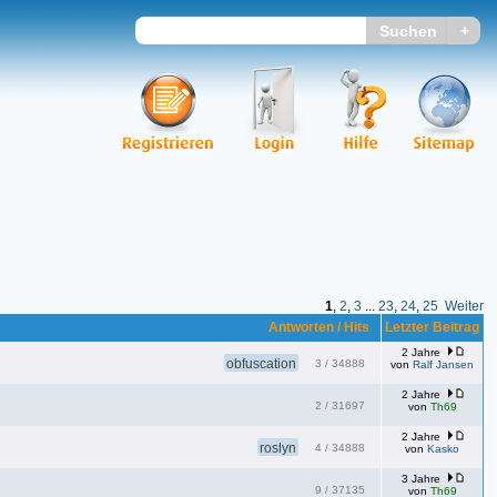
1
,
2
,
3
...
23
,
24
,
25
Weiter
Antworten / Hits
Letzter Beitrag
2 Jahre
obfuscation
3
/
34888
von
Ralf Jansen
2 Jahre
2
/
31697
von
Th69
2 Jahre
roslyn
4
/
34888
von
Kasko
3 Jahre
9
/
37135
von
Th69