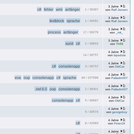
3 Jahre
c#
fehler
wmi
anfänger
1
/
36397
von
Ralf Jansen
3 Jahre
textblock
sprache
1
/
36091
von
Ralf Jansen
3 Jahre
process
anfänger
17
/
39279
von
_mk_
3 Jahre
xunit
c#
2
/
38853
von
Th69
4 Jahre
14
/
38757
von
lapadula
4 Jahre
c#
consolenapp
3
/
39757
von
OldCat
4 Jahre
eva
oop
consolenapp
c#
sprache
46
/
157598
von
Palladin007
4 Jahre
.net 6.0
oop
consolenapp
2
/
38301
von
Palladin007
4 Jahre
consolenapp
c#
5
/
38667
von
OldCat
4 Jahre
5
/
40574
von
georgeboy
4 Jahre
c#
9
/
42993
von
Peter18
4 Jahre