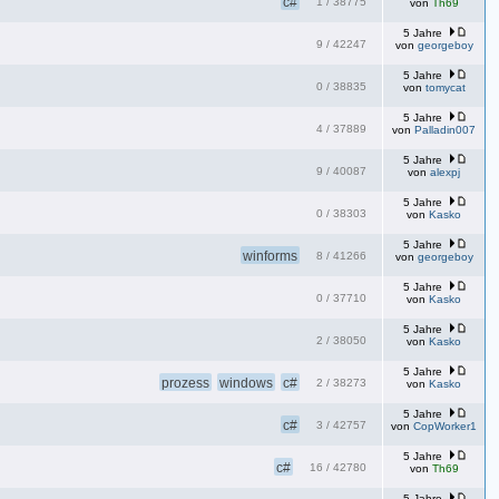
c#
1
/
38775
von
Th69
5 Jahre
9
/
42247
von
georgeboy
5 Jahre
0
/
38835
von
tomycat
5 Jahre
4
/
37889
von
Palladin007
5 Jahre
9
/
40087
von
alexpj
5 Jahre
0
/
38303
von
Kasko
5 Jahre
winforms
8
/
41266
von
georgeboy
5 Jahre
0
/
37710
von
Kasko
5 Jahre
2
/
38050
von
Kasko
5 Jahre
prozess
windows
c#
2
/
38273
von
Kasko
5 Jahre
c#
3
/
42757
von
CopWorker1
5 Jahre
c#
16
/
42780
von
Th69
5 Jahre