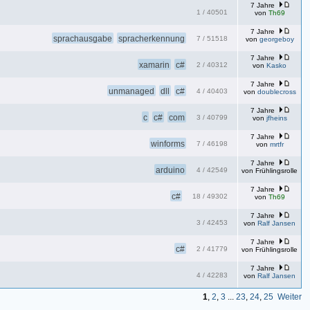
7 Jahre
1
/
40501
von
Th69
7 Jahre
sprachausgabe
spracherkennung
7
/
51518
von
georgeboy
7 Jahre
xamarin
c#
2
/
40312
von
Kasko
7 Jahre
unmanaged
dll
c#
4
/
40403
von
doublecross
7 Jahre
c
c#
com
3
/
40799
von
jfheins
7 Jahre
winforms
7
/
46198
von
mrtfr
7 Jahre
arduino
4
/
42549
von
Frühlingsrolle
7 Jahre
c#
18
/
49302
von
Th69
7 Jahre
3
/
42453
von
Ralf Jansen
7 Jahre
c#
2
/
41779
von
Frühlingsrolle
7 Jahre
4
/
42283
von
Ralf Jansen
1
,
2
,
3
...
23
,
24
,
25
Weiter