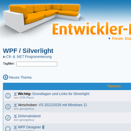
▼
Forum: Del
WPF / Silverlight
C#- & .NET Programmierung
in
Tagfilter:
Neues Thema
Themen
Wichtig:
Grundlagen und Links für Silverlight
von
GTA-Place
Verschoben:
VS 2022/2026 mit Windows 11
von
georgeboy
Zeilenabstand
von
georgeboy
WPF Designer
von
georgeboy