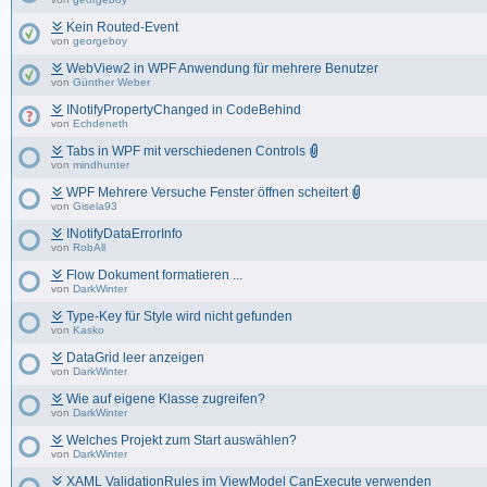
Kein Routed-Event
von
georgeboy
WebView2 in WPF Anwendung für mehrere Benutzer
von
Günther Weber
INotifyPropertyChanged in CodeBehind
von
Echdeneth
Tabs in WPF mit verschiedenen Controls
von
mindhunter
WPF Mehrere Versuche Fenster öffnen scheitert
von
Gisela93
INotifyDataErrorInfo
von
RobAll
Flow Dokument formatieren ...
von
DarkWinter
Type-Key für Style wird nicht gefunden
von
Kasko
DataGrid leer anzeigen
von
DarkWinter
Wie auf eigene Klasse zugreifen?
von
DarkWinter
Welches Projekt zum Start auswählen?
von
DarkWinter
XAML ValidationRules im ViewModel CanExecute verwenden