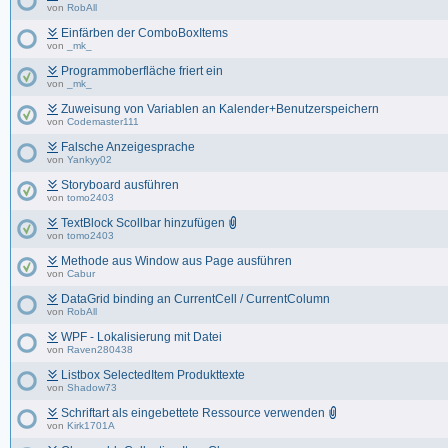
von
RobAll
Einfärben der ComboBoxItems
von
_mk_
Programmoberfläche friert ein
von
_mk_
Zuweisung von Variablen an Kalender+Benutzerspeichern
von
Codemaster111
Falsche Anzeigesprache
von
Yankyy02
Storyboard ausführen
von
tomo2403
TextBlock Scollbar hinzufügen
von
tomo2403
Methode aus Window aus Page ausführen
von
Cabur
DataGrid binding an CurrentCell / CurrentColumn
von
RobAll
WPF - Lokalisierung mit Datei
von
Raven280438
Listbox SelectedItem Produkttexte
von
Shadow73
Schriftart als eingebettete Ressource verwenden
von
Kirk1701A