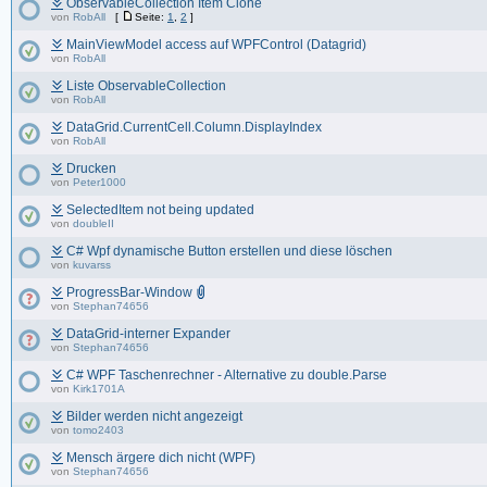
ObservableCollection Item Clone
von
RobAll
[
Seite:
1
,
2
]
MainViewModel access auf WPFControl (Datagrid)
von
RobAll
Liste ObservableCollection
von
RobAll
DataGrid.CurrentCell.Column.DisplayIndex
von
RobAll
Drucken
von
Peter1000
SelectedItem not being updated
von
doubleII
C# Wpf dynamische Button erstellen und diese löschen
von
kuvarss
ProgressBar-Window
von
Stephan74656
DataGrid-interner Expander
von
Stephan74656
C# WPF Taschenrechner - Alternative zu double.Parse
von
Kirk1701A
Bilder werden nicht angezeigt
von
tomo2403
Mensch ärgere dich nicht (WPF)
von
Stephan74656