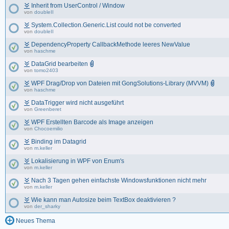
Inherit from UserControl / Window
von
doubleII
System.Collection.Generic.List could not be converted
von
doubleII
DependencyProperty CallbackMethode leeres NewValue
von
haschme
DataGrid bearbeiten
von
tomo2403
WPF Drag/Drop von Dateien mit GongSolutions-Library (MVVM)
von
haschme
DataTrigger wird nicht ausgeführt
von
Greenberet
WPF Erstellten Barcode als Image anzeigen
von
Chocoemilio
Binding im Datagrid
von
m.keller
Lokalisierung in WPF von Enum's
von
m.keller
Nach 3 Tagen gehen einfachste Windowsfunktionen nicht mehr
von
m.keller
Wie kann man Autosize beim TextBox deaktivieren ?
von
der_sharky
Neues Thema