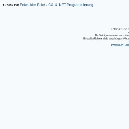
Entwickler-Ecke
C#- & .NET Programmierung
zurück zu:
»
Entwickler-Ecke
Alle Beiträge stammen von dritt
Entwickler-Ecke und die zugehörigen Webseit
Impressum
|
Dat