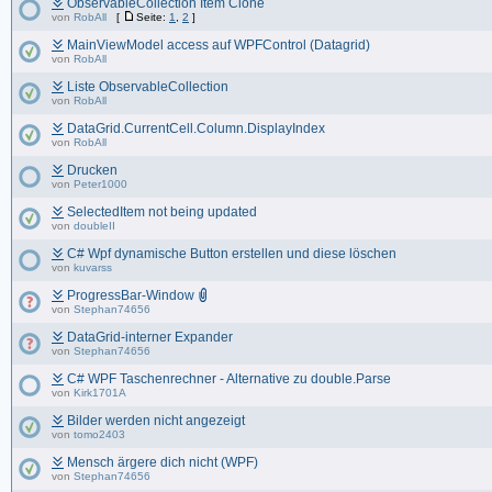
ObservableCollection Item Clone
von
RobAll
[
Seite:
1
,
2
]
MainViewModel access auf WPFControl (Datagrid)
von
RobAll
Liste ObservableCollection
von
RobAll
DataGrid.CurrentCell.Column.DisplayIndex
von
RobAll
Drucken
von
Peter1000
SelectedItem not being updated
von
doubleII
C# Wpf dynamische Button erstellen und diese löschen
von
kuvarss
ProgressBar-Window
von
Stephan74656
DataGrid-interner Expander
von
Stephan74656
C# WPF Taschenrechner - Alternative zu double.Parse
von
Kirk1701A
Bilder werden nicht angezeigt
von
tomo2403
Mensch ärgere dich nicht (WPF)
von
Stephan74656