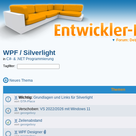
▼
Forum: Del
WPF / Silverlight
C#- & .NET Programmierung
in
Tagfilter:
Neues Thema
Themen
Wichtig:
Grundlagen und Links für Silverlight
von
GTA-Place
Verschoben:
VS 2022/2026 mit Windows 11
von
georgeboy
Zeilenabstand
von
georgeboy
WPF Designer
von
georgeboy