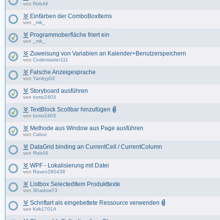
von
RobAll
Einfärben der ComboBoxItems
von
_mk_
Programmoberfläche friert ein
von
_mk_
Zuweisung von Variablen an Kalender+Benutzerspeichern
von
Codemaster111
Falsche Anzeigesprache
von
Yankyy02
Storyboard ausführen
von
tomo2403
TextBlock Scollbar hinzufügen
von
tomo2403
Methode aus Window aus Page ausführen
von
Cabur
DataGrid binding an CurrentCell / CurrentColumn
von
RobAll
WPF - Lokalisierung mit Datei
von
Raven280438
Listbox SelectedItem Produkttexte
von
Shadow73
Schriftart als eingebettete Ressource verwenden
von
Kirk1701A