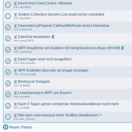
Inherit from UserControl / Window
von
doubleII
System.Collection.Generic.List could not be converted
von
doubleII
DependencyProperty CallbackMethode leeres NewValue
von
haschme
DataGrid bearbeiten
von
tomo2403
WPF Drag/Drop von Dateien mit GongSolutions-Library (MVVM)
von
haschme
DataTrigger wird nicht ausgeführt
von
Greenberet
WPF Erstellten Barcode als Image anzeigen
von
Chocoemilio
Binding im Datagrid
von
m.keller
Lokalisierung in WPF von Enum's
von
m.keller
Nach 3 Tagen gehen einfachste Windowsfunktionen nicht mehr
von
m.keller
Wie kann man Autosize beim TextBox deaktivieren ?
von
der_sharky
Neues Thema