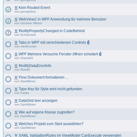
Kein Routed-Event
von
georgeboy
WebView2 in WPF Anwendung für mehrere Benutzer
von
Günther Weber
INotifyPropertyChanged in CodeBehind
von
Echdeneth
Tabs in WPF mit verschiedenen Controls
von
mindhunter
WPF Mehrere Versuche Fenster öffnen scheitert
von
Gisela93
INotifyDataErrorInfo
von
RobAll
Flow Dokument formatieren ...
von
DarkWinter
Type-Key für Style wird nicht gefunden
von
Kasko
DataGrid leer anzeigen
von
DarkWinter
Wie auf eigene Klasse zugreifen?
von
DarkWinter
Welches Projekt zum Start auswählen?
von
DarkWinter
XAML ValidationRules im ViewModel CanExecute verwenden