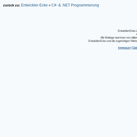
Entwickler-Ecke
C#- & .NET Programmierung
zurück zu:
»
Entwickler-Ecke
Alle Beiträge stammen von dritt
Entwickler-Ecke und die zugehörigen Webseit
Impressum
|
Dat